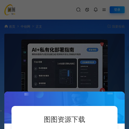
登录
首页
中创网
正文
我要投稿
（15631期）AI+私有化部署指南 爆款
#
最新
标题技巧/图文批量生成/视频制作优化/突破创作瓶颈
图图资源下载
图图
2025-08-08
337