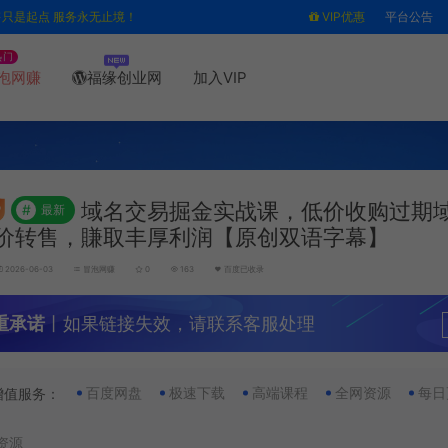
售只是起点 服务永无止境！
VIP优惠
平台公告
热门
泡网赚
福缘创业网
加入VIP
域名交易掘金实战课，低价收购过期
#
最新
价转售，賺取丰厚利润【原创双语字幕】
2026-06-03
冒泡网赚
0
163
百度已收录
重承诺
丨如果链接失效，请联系客服处理
百度网盘
极速下载
高端课程
全网资源
每日
增值服务：
资源