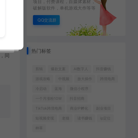
项目，付费课程，自媒体素材，
破解版软件，单机游戏大作等等
QQ交流群
热门标签
，同
剪辑
爆款文案
AI数字人
抖音赚钱
游戏攻略
中视频
放大操作
跨境电商
冷启动
蓝海
微信小程序
一个月涨粉10W
抖音招商
TikTok跨境电商
商业IP孵化
副业项目
短视频变现
老猫
读书赚钱
ip定位
种草