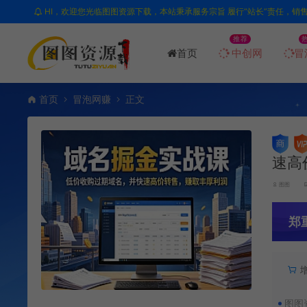
HI，欢迎您光临图图资源下载，本站秉承服务宗旨 履行“站长”责任，销
推荐
首页
中创网
冒
首页
冒泡网赚
正文
速高
图图
郑
图图