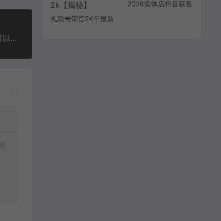
2026实体店抖音获客
实战课，拍出能卖货
视频号带货24年最新
的短视频，用抖音抢
模式，操作简单可多
回生意主动权
最新抖音卡转发影视搬运教学，苹果+安卓手机都可以，需要特定抖音版本，效果自行测试
账号分发，轻轻松松
日入2k【揭秘】
接