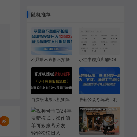
随机推荐
不露脸不直播不拍摄
小红书虚拟店铺SOP
抖音单条视频日入
保姆级教程，​通过在
1k+这个项目适合所
小红书开店卖学科类
有人长期积累的项目
资料变现（更新）
百度极速版云机矩阵
最新公众号玩法，利
项目，单窗口1小时
用壁纸头像表情包等
10+，可挂100窗口，
素材，享受广告，下
完整实操流程【揭
载，流量主三重收益
秘】
变现