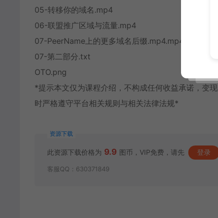
05-转移你的域名.mp4
06-联盟推广区域与流量.mp4
07-PeerName上的更多域名后缀.mp4.mp4
07-第二部分.txt
OTO.png
*提示本文仅为课程介绍，不构成任何收益承诺，变
时严格遵守平台相关规则与相关法律法规*
资源下载
9.9
此资源下载价格为
图币，VIP免费，请先
登录
客服QQ：630371849