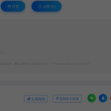
打赏
点赞 (
0
)
入！
速高价转售，賺取丰厚利润【原创双语字幕】
https://vip.f6sj.com/127977.html
生成海报
复制本文链接