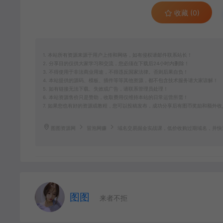
收藏 (0)
1. 本站所有资源来源于用户上传和网络，如有侵权请邮件联系站长！
2. 分享目的仅供大家学习和交流，您必须在下载后24小时内删除！
3. 不得使用于非法商业用途，不得违反国家法律。否则后果自负！
4. 本站提供的源码、模板、插件等等其他资源，都不包含技术服务请大家谅解！
5. 如有链接无法下载、失效或广告，请联系管理员处理！
6. 本站资源售价只是赞助，收取费用仅维持本站的日常运营所需！
7. 如果您也有好的资源或教程，您可以投稿发布，成功分享后有图币奖励和额外收
图图资源网
冒泡网赚
域名交易掘金实战课，低价收购过期域名，并快
图图
来者不拒