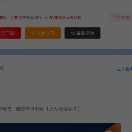
图币
（VIP免费
升级VIP
）
开通VIP尊享优惠特权
点赞 (
0
)
立即下载
升级会员
最新活动
论
立即咨
价转售，賺取丰厚利润【原创双语字幕】