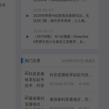
精准
新08月07日）
2026-08-07
2026年即梦AI拉新项目最新玩法，无
任何门槛，操作非常简单，人人都可
做，拉新佣金最高13米每单（更新0
8月07日）
2026-08-07
（19759期） AI+短视频｜DeepSee
k即梦豆包小云雀全工具教学，从账
号定位到剪映剪辑，零基础也能快速
上手做爆款
热门文章
2026年8月7日 星期五
抖音直播铁罩衫起号技术，抖音直播必出精品
2024-07-08
630
暑假暴利直播项目，官方流量扶持，把握暑假机会【揭秘】
2024-07-09
472