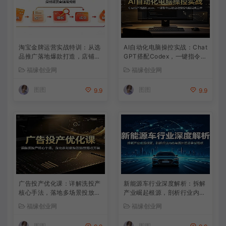
淘宝金牌运营实战特训：从选
AI自动化电脑操控实战：Chat
品推广落地爆款打造，店铺运
GPT搭配Codex，一键指令远
营全链路拆解
程自动操控电脑完成工作
福缘创业网
福缘创业网
图图
图图
9.9
9.9
广告投产优化课：详解洗投产
新能源车行业深度解析：拆解
核心手法，落地多场景投放提
产业崛起根源，剖析行业内卷
效增收方案
与海外贸易争端现状
福缘创业网
福缘创业网
图图
图图