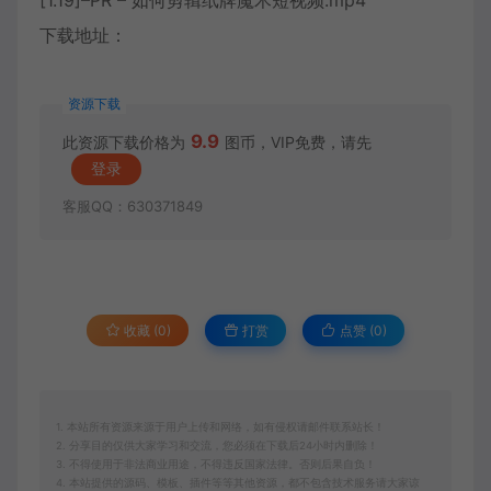
[1.19]–PR – 如何剪辑纸牌魔术短视频.mp4
下载地址：
资源下载
9.9
此资源下载价格为
图币，VIP免费，请先
登录
客服QQ：630371849
收藏 (0)
打赏
点赞 (
0
)
1. 本站所有资源来源于用户上传和网络，如有侵权请邮件联系站长！
2. 分享目的仅供大家学习和交流，您必须在下载后24小时内删除！
3. 不得使用于非法商业用途，不得违反国家法律。否则后果自负！
4. 本站提供的源码、模板、插件等等其他资源，都不包含技术服务请大家谅