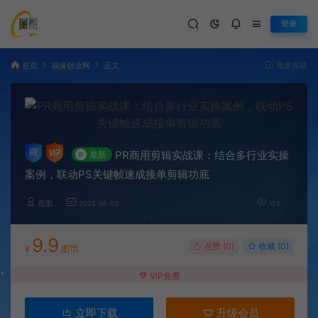
登录
首页
福缘创业网
正文
我要投稿
PR商用剪辑实战课：结合多行业实操
#
最新
案例，联动PS关键帧速成接单剪辑功底
图图
2026-06-03
156
9.9
点赞 (
0
)
收藏 (0)
¥
图币
VIP免费
立即下载
升级会员