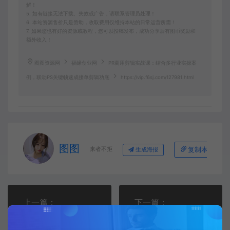
解！
5. 如有链接无法下载、失效或广告，请联系管理员处理！
6. 本站资源售价只是赞助，收取费用仅维持本站的日常运营所需！
7. 如果您也有好的资源或教程，您可以投稿发布，成功分享后有图币奖励和
额外收入！
图图资源网
福缘创业网
PR商用剪辑实战课：结合多行业实操案
例，联动PS关键帧速成接单剪辑功底
https://vip.f6sj.com/127981.html
图图
来者不拒
复制本文链接
生成海报
上一篇：
下一篇：
AI服装动态短片创作课：依托产品详情与穿搭原图，巧用抖音智能成片一键生成带货短视频
一台设备早上开机晚上关机，一天日收益200左右，近几年最稳的项目