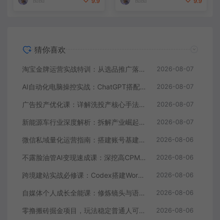
9.9
9.9
猜你喜欢
淘宝金牌运营实战特训：从选品推广落地爆款打造，店铺运营全链路拆解
2026-08-07
AI自动化电脑操控实战：ChatGPT搭配Codex，一键指令远程自动操控电脑完成工作
2026-08-07
广告投产优化课：详解洗投产核心手法，落地多场景投放提效增收方案
2026-08-07
新能源车行业深度解析：拆解产业崛起根源，剖析行业内卷与海外贸易争端现状
2026-08-07
微信私域量化运营指南：搭建账号基建打造热号，脱敏风控规避运营各类高危风险
2026-08-06
不露脸油管AI变现速成课：深挖高CPM盈利领域，零出镜打造YouTube稳定收益账号
2026-08-06
跨境建站实战必修课：Codex搭建WordPress站点，关键词外链打造谷歌流量阵地
2026-08-06
自媒体个人成长全能课：修炼镜头与语言功底，巧用AI做内容打造个人自媒体IP
2026-08-06
零撸搬砖掘金项目，玩法稳定普通人可落地的长期副业，月收益轻松10000+
2026-08-06