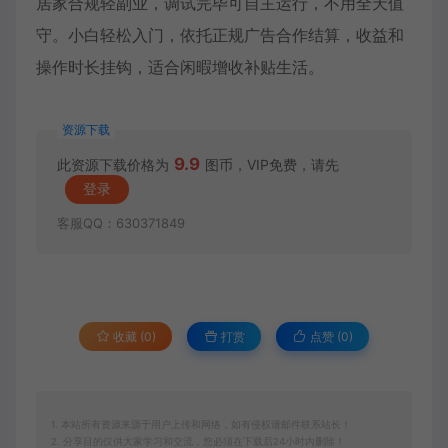
居家合规轻副业，调试完毕可自主运行，不用全天值
守。小白轻松入门，依托正规广告合作结算，收益和
操作时长挂钩，适合闲暇增收补贴生活。
资源下载
9.9
此资源下载价格为
图币，VIP免费，请先
登录
客服QQ：630371849
收藏 (0)
打赏
点赞 (
0
)
1. 本站所有资源来源于用户上传和网络，如有侵权请邮件联系站长！
2. 分享目的仅供大家学习和交流，您必须在下载后24小时内删除！