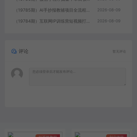
（19785期）AI手抄报教辅项目全流程：对标拆解×封面制作×AI原创内容×多平台发布×私域引流×网盘变现
2026-08-09
（19784期）互联网IP训练营短视频打造课；先忘掉错误认知，解析百亿曝光真相，重新树立内容创作方向感与收入模型认知
2026-08-09
评论
暂无评论