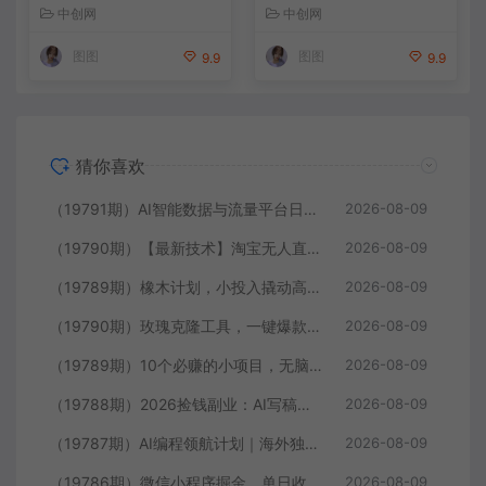
目，一天投入2小时左右
器，50多个功能，详细教程
中创网
中创网
图图
图图
9.9
9.9
猜你喜欢
（19791期）AI智能数据与流量平台日收300+｜自动化流量变现新项目
2026-08-09
（19790期）【最新技术】淘宝无人直播，一天搞1000+，独家技术，无违规封号，可矩阵开播，长期稳定
2026-08-09
（19789期）橡木计划，小投入撬动高回报的风口野路子项目，一天投入2小时左右
2026-08-09
（19790期）玫瑰克隆工具，一键爆款ai，自媒体的必备神器，50多个功能，详细教程
2026-08-09
（19789期）10个必赚的小项目，无脑简单，百分百有利润，副业的首选，日入300+
2026-08-09
（19788期）2026捡钱副业：AI写稿一单5张，免费派单群，0门槛直接干
2026-08-09
（19787期）AI编程领航计划｜海外独立站实战｜多Agent一键建站｜站点开发测试｜冷启动引流｜数据复盘｜出海变现完整教程
2026-08-09
（19786期）微信小程序掘金，单日收益稳定300+，四种收入来源，真正的靠谱可落地项目
2026-08-09