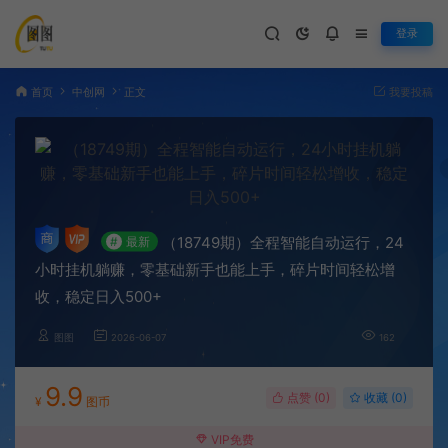
登录
首页
中创网
正文
我要投稿
（18749期）全程智能自动运行，24
#
最新
小时挂机躺赚，零基础新手也能上手，碎片时间轻松增
收，稳定日入500+
图图
2026-06-07
162
9.9
点赞 (
0
)
收藏 (0)
¥
图币
VIP免费