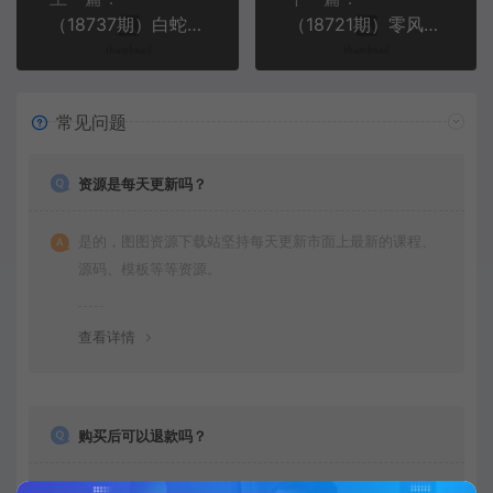
（18737期）白蛇传-国风短片全教程！ChatGPT+Seedance2.0，一套课跑通古风AI影视创作
（18721期）零风险，轻松买卖！利润翻倍的域名交易秘籍！【原创双语字幕】
常见问题
资源是每天更新吗？
是的，图图资源下载站坚持每天更新市面上最新的课程、
源码、模板等等资源。
查看详情
购买后可以退款吗？