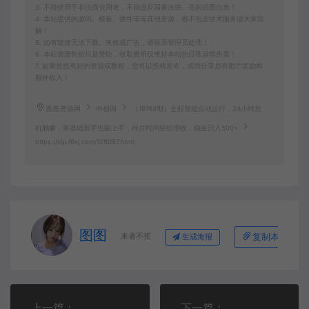
3. 不得使用于非法商业用途，不得违反国家法律。否则后果自负！
4. 本站提供的源码、模板、插件等等其他资源，都不包含技术服务请大家谅
解！
5. 如有链接无法下载、失效或广告，请联系管理员处理！
6. 本站资源售价只是赞助，收取费用仅维持本站的日常运营所需！
7. 如果您也有好的资源或教程，您可以投稿发布，成功分享后有图币奖励和
额外收入！
图图资源网
中创网
（18749期）全程智能自动运行，24小时挂
机躺赚，零基础新手也能上手，碎片时间轻松增收，稳定日入500+
https://vip.f6sj.com/128097.html
图图
来者不拒
复制本文链接
生成海报
上一篇：
下一篇：