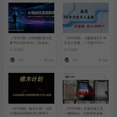
（19791期）AI智能数据与流
（19790期）【最新技术】淘
量平台日收300+｜自动化流
宝无人直播，一天搞1000+，
量变现新项目
独家技术，无违规封号，可矩
中创网
中创网
阵开播，长期稳定
图图
图图
9.9
9.9
（19789期）橡木计划，小投
（19790期）玫瑰克隆工具，
入撬动高回报的风口野路子项
一键爆款ai，自媒体的必备神