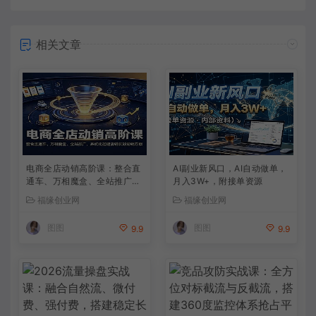
相关文章
电商全店动销高阶课：整合直
AI副业新风口，AI自动做单，
通车、万相魔盒、全站推广，
月入3W+，附接单资源
系统化搭建店铺长效动销方案
福缘创业网
福缘创业网
图图
图图
9.9
9.9