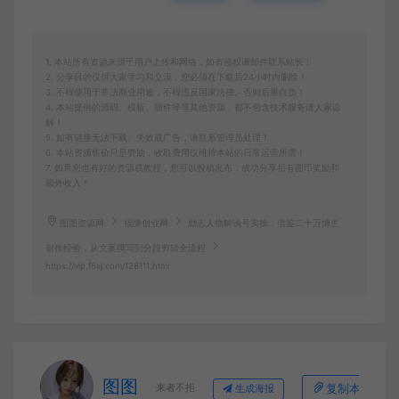
1. 本站所有资源来源于用户上传和网络，如有侵权请邮件联系站长！
2. 分享目的仅供大家学习和交流，您必须在下载后24小时内删除！
3. 不得使用于非法商业用途，不得违反国家法律。否则后果自负！
4. 本站提供的源码、模板、插件等等其他资源，都不包含技术服务请大家谅
解！
5. 如有链接无法下载、失效或广告，请联系管理员处理！
6. 本站资源售价只是赞助，收取费用仅维持本站的日常运营所需！
7. 如果您也有好的资源或教程，您可以投稿发布，成功分享后有图币奖励和
额外收入！
图图资源网
福缘创业网
励志人物解说号实操：借鉴二十万博主
创作经验，从文案撰写到分段剪辑全流程
https://vip.f6sj.com/128111.html
图图
来者不拒
复制本文链接
生成海报