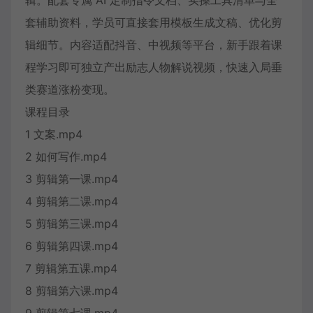
辑。配套专属 AI 定制指令文档、实操工具清单与全
套辅助资料，学员可直接套用模板生成文稿、优化剪
辑细节。内容适配抖音、中视频等平台，新手跟着课
程学习即可独立产出励志人物解说视频，快速入局垂
类赛道涨粉变现。
课程目录
1 文案.mp4
2 如何写作.mp4
3 剪辑第一课.mp4
4 剪辑第二课.mp4
5 剪辑第三课.mp4
6 剪辑第四课.mp4
7 剪辑第五课.mp4
8 剪辑第六课.mp4