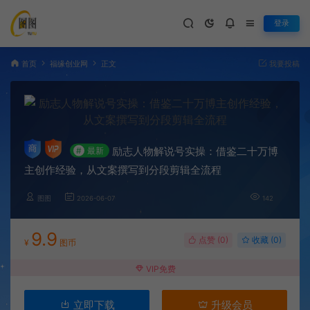
登录
首页
福缘创业网
正文
我要投稿
励志人物解说号实操：借鉴二十万博
#
最新
主创作经验，从文案撰写到分段剪辑全流程
图图
2026-06-07
142
9.9
点赞 (
0
)
收藏 (0)
¥
图币
VIP免费
立即下载
升级会员