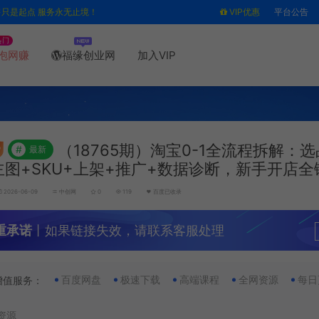
售只是起点 服务永无止境！
VIP优惠
平台公告
热门
泡网赚
福缘创业网
加入VIP
（18765期）淘宝0-1全流程拆解：
#
最新
I主图+SKU+上架+推广+数据诊断，新手开店全
2026-06-09
中创网
0
119
百度已收录
重承诺
丨如果链接失效，请联系客服处理
百度网盘
极速下载
高端课程
全网资源
每日
增值服务：
资源