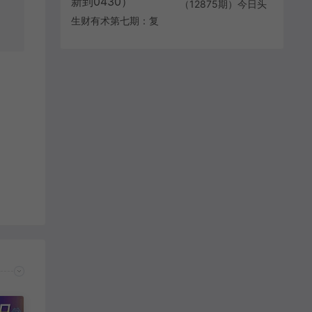
（12875期）今日头
条最新8.0玩法，轻松
生财有术第七期：复
矩阵日入3000+
制高手赚钱方法月入
N万各种赚钱方法复
盘（更新到0430）