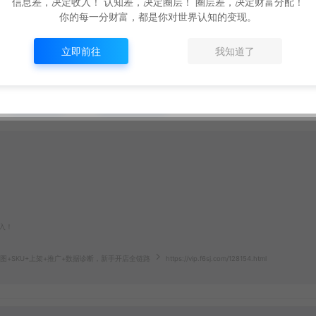
信息差，决定收入！ 认知差，决定圈层！ 圈层差，决定财富分配！
你的每一分财富，都是你对世界认知的变现。
立即前往
我知道了
打赏
点赞 (
0
)
入！
I主图+SKU+上架+推广+数据诊断，新手开店全链路
https://vip.f6sj.com/128154.html