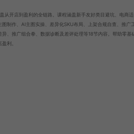
覆盖从开店到盈利的全链路。课程涵盖新手友好类目避坑、电商适
图制作、AI主图实操、差异化SKU布局、上架合规自查、推广
差异、推广组合拳、数据诊断及差评处理等18节内容。帮助零基
店盈利。