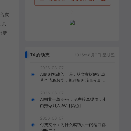
合度
工具
础新
TA的动态
2026年8月7日 星期五
2026-08-07
AI短剧实战入门课，从文案拆解到成
片全流程教学，抓住短剧流量变现风
口
2026-08-07
AI副业一单8张+，免费接单渠道，小
白照做月入2W【揭秘】
2026-08-07
付费文章：为什么成功人士的精力都
很旺盛？