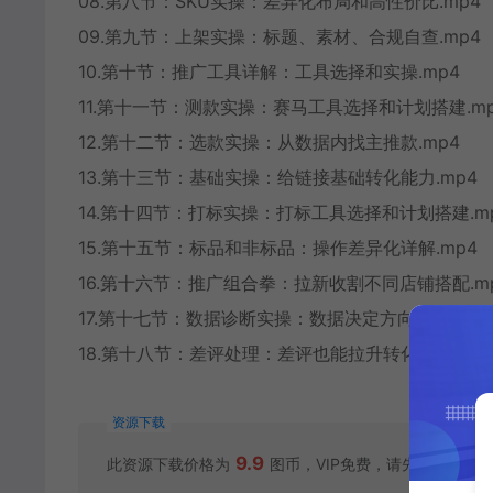
08.第八节：SKU实操：差异化布局和高性价比.mp4
09.第九节：上架实操：标题、素材、合规自查.mp4
10.第十节：推广工具详解：工具选择和实操.mp4
11.第十一节：测款实操：赛马工具选择和计划搭建.m
12.第十二节：选款实操：从数据内找主推款.mp4
13.第十三节：基础实操：给链接基础转化能力.mp4
14.第十四节：打标实操：打标工具选择和计划搭建.m
15.第十五节：标品和非标品：操作差异化详解.mp4
16.第十六节：推广组合拳：拉新收割不同店铺搭配.m
17.第十七节：数据诊断实操：数据决定方向.mp4
18.第十八节：差评处理：差评也能拉升转化.mp4
资源下载
9.9
此资源下载价格为
图币，VIP免费，请先
登录