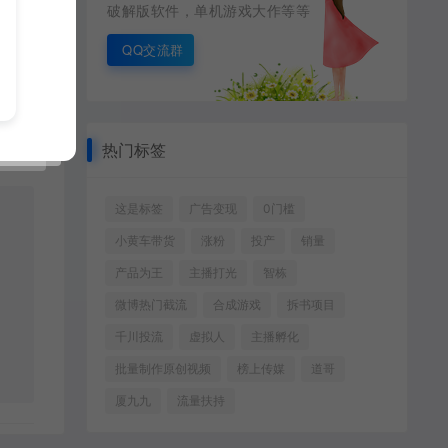
破解版软件，单机游戏大作等等
QQ交流群
热门标签
这是标签
广告变现
0门槛
小黄车带货
涨粉
投产
销量
产品为王
主播打光
智栋
微博热门截流
合成游戏
拆书项目
千川投流
虚拟人
主播孵化
批量制作原创视频
榜上传媒
道哥
厦九九
流量扶持