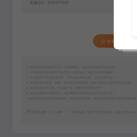
客服QQ：630371849
收藏 (0)
1. 本站所有资源来源于用户上传和网络，如有侵权请邮件联系站长！
2. 分享目的仅供大家学习和交流，您必须在下载后24小时内删除！
3. 不得使用于非法商业用途，不得违反国家法律。否则后果自负！
4. 本站提供的源码、模板、插件等等其他资源，都不包含技术服务请大家谅解！
5. 如有链接无法下载、失效或广告，请联系管理员处理！
6. 本站资源售价只是赞助，收取费用仅维持本站的日常运营所需！
7. 如果您也有好的资源或教程，您可以投稿发布，成功分享后有图币奖励和额外收
图图资源网
中创网
（18765期）淘宝0-1全流程拆解：选品+货源+A