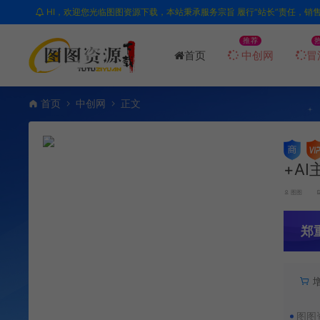
HI，欢迎您光临图图资源下载，本站秉承服务宗旨 履行“站长”责任，销
推荐
首页
中创网
冒
首页
中创网
正文
+A
图图
郑
图图