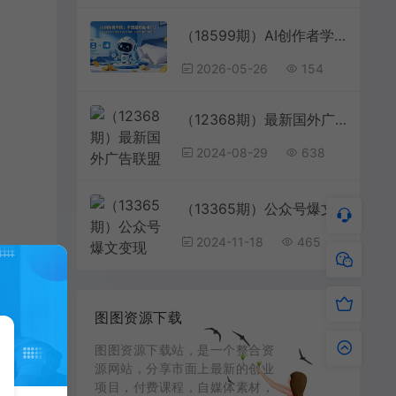
（18599期）AI创作者学院：不想露脸做推广？AI虚拟形象+口型同步+UGC内容，让你安心睡觉照样赚钱
2026-05-26
154
（12368期）最新国外广告联盟解放双手全自动挂机矩阵每天500+附有管道收益
2024-08-29
638
（13365期）公众号爆文变现课：从注册到10W+爆文，AI工具助力，轻松月入6000元
2024-11-18
465
图图资源下载
图图资源下载站，是一个整合资
源网站，分享市面上最新的创业
项目，付费课程，自媒体素材，