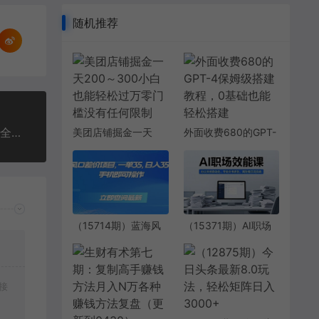
随机推荐
（18766期）2026新版高价卖房实战课，十大模块全拆解，不靠降价也能快速把房子卖出好价钱
美团店铺掘金一天
外面收费680的GPT-
200～300小白也能
4保姆级搭建教程，0
轻松过万零门槛没有
基础也能轻松搭建
任何限制
（15714期）蓝海风
（15371期）AI职场
口差价项目，一单
效能课，办公文档自
35，日入3500+，手
动化，专业文书优
机即可操作
化，高阶提示词实战
接