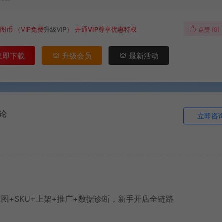
图币
（VIP免费
升级VIP
）
开通VIP尊享优惠特权
点赞 (
0
)
立即下载
升级会员
最新活动
论
立即咨