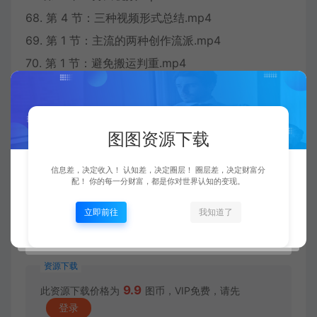
68. 第 4 节：三种视频形式总结.mp4
69. 第 1 节：主流的两种创作流派.mp4
70. 第 1 节：避免搬运判重.mp4
71. 第 2 节：矩阵号 – 短平快.mp4
72. 第 3 节：矩阵号 – 有效内容的复制和改编.mp4
73. 第 4 节：用视频的数量对抗流量不确定性.mp4
图图资源下载
74. 第 5 节：画面素材库搭建.mp4
信息差，决定收入！ 认知差，决定圈层！ 圈层差，决定财富分
75. 第 6 节：创建职员号.mp4
配！ 你的每一分财富，都是你对世界认知的变现。
76. 第 7 节：总结.mp4
立即前往
我知道了
下载地址：
资源下载
9.9
此资源下载价格为
图币，VIP免费，请先
登录