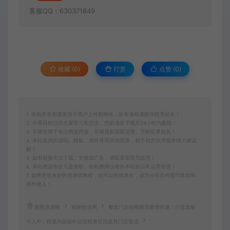
客服QQ：630371849
收藏 (0)
打赏
点赞 (
0
)
1. 本站所有资源来源于用户上传和网络，如有侵权请邮件联系站长！
2. 分享目的仅供大家学习和交流，您必须在下载后24小时内删除！
3. 不得使用于非法商业用途，不得违反国家法律。否则后果自负！
4. 本站提供的源码、模板、插件等等其他资源，都不包含技术服务请大家谅
解！
5. 如有链接无法下载、失效或广告，请联系管理员处理！
6. 本站资源售价只是赞助，收取费用仅维持本站的日常运营所需！
7. 如果您也有好的资源或教程，您可以投稿发布，成功分享后有图币奖励和
额外收入！
图图资源网
福缘创业网
餐饮门店短视频流量增长课：打造老板
个人IP，精通内容创作玩法精准引流提升门店客流