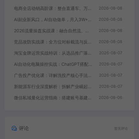
电商全店动销高阶课：整合直通车、万相魔盒、全站推广，系统化搭建店铺长效动销方案
2026-08-08
AI副业新风口，AI自动做单，月入3W+，附接单资源
2026-08-08
2026流量操盘实战课：融合自然流、微付费、强付费，搭建稳定长效的带货流量体系
2026-08-08
竞品攻防实战课：全方位对标截流与反截流，搭建360度监控体系抢占平台流量
2026-08-08
淘宝金牌运营实战特训：从选品推广落地爆款打造，店铺运营全链路拆解
2026-08-07
AI自动化电脑操控实战：ChatGPT搭配Codex，一键指令远程自动操控电脑完成工作
2026-08-07
广告投产优化课：详解洗投产核心手法，落地多场景投放提效增收方案
2026-08-07
新能源车行业深度解析：拆解产业崛起根源，剖析行业内卷与海外贸易争端现状
2026-08-07
微信私域量化运营指南：搭建账号基建打造热号，脱敏风控规避运营各类高危风险
2026-08-06
评论
暂无评论