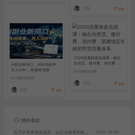
图图
9.9
2026流量操盘实战课：融合
自然流、微付费、强付费，搭
AI副业新风口，AI自动做单，
建稳定长效的带货流量体系
月入3W+，附接单资源
福缘创业网
福缘创业网
图图
9.9
图图
9.9
猜你喜欢
百万IP高变现实战营：从定位获客到私域批量成交，搭建完整IP商业闭环
2026-08-09