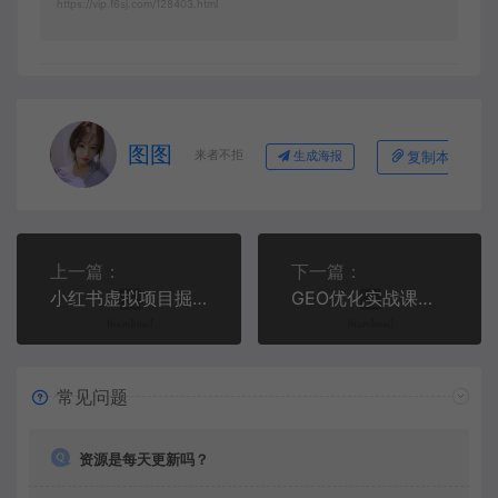
https://vip.f6sj.com/128403.html
图图
来者不拒
复制本文链接
生成海报
上一篇：
下一篇：
小红书虚拟项目掘金9.0 ：从养号开店到运维优化，玩转AI创作解锁虚拟项目盈利
GEO优化实战课：拆解核心原理与实操心法，掌握选词撰文工具使用及多平台优化技巧
常见问题
资源是每天更新吗？