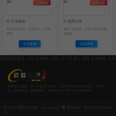
引流爆粉
电商运营
引流爆粉
电商运营
各种引流方法，引流技巧，引流
淘宝，拼多多，抖音小店等等电
思维
商教程
点击查看
点击查看
本页面加载共：97 次查询 | 用时 0.756 秒 | 消耗 9.09MB 内存
图图资源下载站，是一个整合资源网站，分享市面上最新的创业项目，付费课
程，自媒体素材，破解版软件，单机游戏大作等等，每日持续更新！
© 2023 图图资源下载 - vip.f6sj.com
网站地图
冀ICP备19033803
号