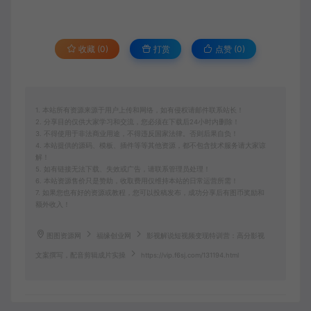
收藏 (0)
打赏
点赞 (
0
)
1. 本站所有资源来源于用户上传和网络，如有侵权请邮件联系站长！
2. 分享目的仅供大家学习和交流，您必须在下载后24小时内删除！
3. 不得使用于非法商业用途，不得违反国家法律。否则后果自负！
4. 本站提供的源码、模板、插件等等其他资源，都不包含技术服务请大家谅
解！
5. 如有链接无法下载、失效或广告，请联系管理员处理！
6. 本站资源售价只是赞助，收取费用仅维持本站的日常运营所需！
7. 如果您也有好的资源或教程，您可以投稿发布，成功分享后有图币奖励和
额外收入！
图图资源网
福缘创业网
影视解说短视频变现特训营：高分影视
文案撰写，配音剪辑成片实操
https://vip.f6sj.com/131194.html