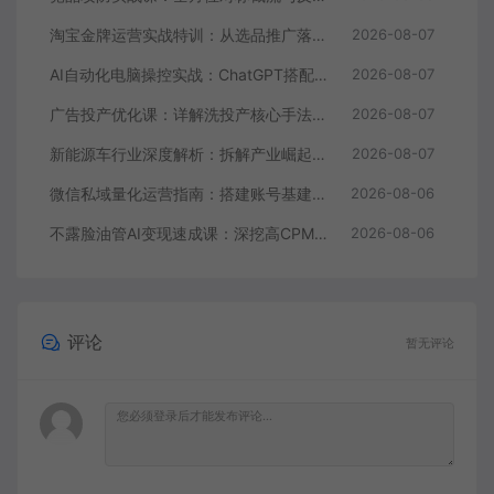
淘宝金牌运营实战特训：从选品推广落地爆款打造，店铺运营全链路拆解
2026-08-07
AI自动化电脑操控实战：ChatGPT搭配Codex，一键指令远程自动操控电脑完成工作
2026-08-07
广告投产优化课：详解洗投产核心手法，落地多场景投放提效增收方案
2026-08-07
新能源车行业深度解析：拆解产业崛起根源，剖析行业内卷与海外贸易争端现状
2026-08-07
微信私域量化运营指南：搭建账号基建打造热号，脱敏风控规避运营各类高危风险
2026-08-06
不露脸油管AI变现速成课：深挖高CPM盈利领域，零出镜打造YouTube稳定收益账号
2026-08-06
评论
暂无评论