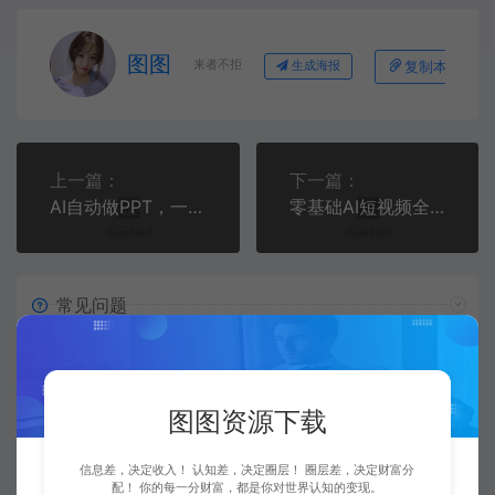
图图
来者不拒
复制本文链接
生成海报
上一篇：
下一篇：
AI自动做PPT，一单300~800，永久接单渠道+工具，小白可做
零基础AI短视频全能实战课：AI文案绘图特效，账号起号直播带货完整变现体系
常见问题
资源是每天更新吗？
图图资源下载
是的，图图资源下载站坚持每天更新市面上最新的课程、
源码、模板等等资源。
信息差，决定收入！ 认知差，决定圈层！ 圈层差，决定财富分
配！ 你的每一分财富，都是你对世界认知的变现。