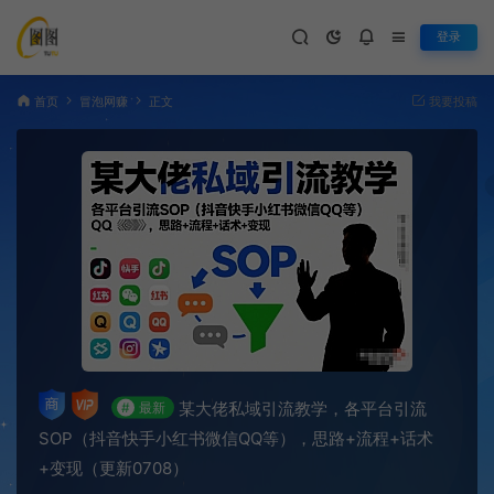
登录
首页
冒泡网赚
正文
我要投稿
某大佬私域引流教学，各平台引流
#
最新
SOP（抖音快手小红书微信QQ等），思路+流程+话术
+变现（更新0708）