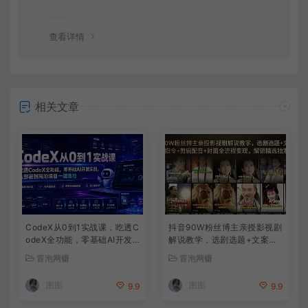
查看详情
相关文章
CodeX从0到1实战课，吃透C
抖音90W粉丝博主亲授影视剧
odeX全功能，零基础AI开发
解说教学，选剧选题+文案模
实战，从部署到高阶项目一键
板+AI指令+剪辑配音+封面全
冒泡网赚
冒泡网赚
落地
流程变现，解锁精选独家收益
图图
图图
9.9
9.9