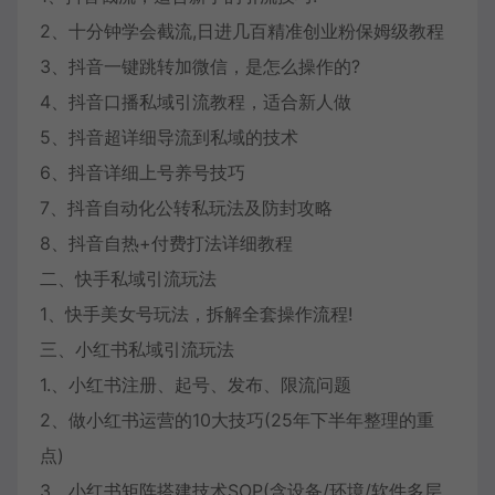
2、十分钟学会截流,日进几百精准创业粉保姆级教程
3、抖音一键跳转加微信，是怎么操作的?
4、抖音口播私域引流教程，适合新人做
5、抖音超详细导流到私域的技术
6、抖音详细上号养号技巧
7、抖音自动化公转私玩法及防封攻略
8、抖音自热+付费打法详细教程
二、快手私域引流玩法
1、快手美女号玩法，拆解全套操作流程!
三、小红书私域引流玩法
1.、小红书注册、起号、发布、限流问题
2、做小红书运营的10大技巧(25年下半年整理的重
点)
3、小红书矩阵搭建技术SOP(含设备/环境/软件多层