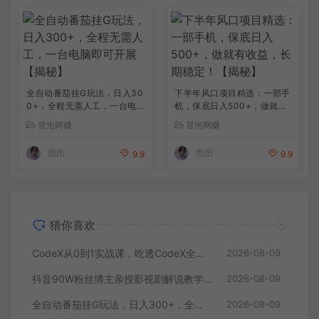
全自动番茄挂G玩法，日入30
下半年风口项目精选：一部手
0+，全程无需人工，一台电
机，保底日入500+，做就有
脑即可开展【揭秘】
收益，长期稳定！【揭秘】
冒泡网赚
冒泡网赚
图图
图图
9.9
9.9
猜你喜欢
CodeX从0到1实战课，吃透CodeX全功能，零基础AI开发实战，从部署到高阶项目一键落地
2026-08-09
抖音90W粉丝博主亲授影视剧解说教学，选剧选题+文案模板+AI指令+剪辑配音+封面全流程变现，解锁精选独家收益
2026-08-09
全自动番茄挂G玩法，日入300+，全程无需人工，一台电脑即可开展【揭秘】
2026-08-09