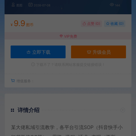
图图
2026-07-08
144
9.9
点赞 (
0
)
收藏 (0)
¥
图币
VIP免费
立即下载
升级会员
下载不了？请联系网站客服提交链接错误！
增值服务：
详情介绍
某大佬私域引流教学，各平台引流SOP（抖音快手小