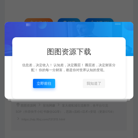
收藏 (0)
打赏
点赞 (
0
)
图图资源下载
1. 本站所有资源来源于用户上传和网络，如有侵权请邮件联系站长！
2. 分享目的仅供大家学习和交流，您必须在下载后24小时内删除！
3. 不得使用于非法商业用途，不得违反国家法律。否则后果自负！
信息差，决定收入！ 认知差，决定圈层！ 圈层差，决定财富分
4. 本站提供的源码、模板、插件等等其他资源，都不包含技术服务请大家谅
配！ 你的每一分财富，都是你对世界认知的变现。
解！
5. 如有链接无法下载、失效或广告，请联系管理员处理！
6. 本站资源售价只是赞助，收取费用仅维持本站的日常运营所需！
立即前往
我知道了
7. 如果您也有好的资源或教程，您可以投稿发布，成功分享后有图币奖励和
额外收入！
图图资源网
冒泡网赚
某大佬私域引流教学，各平台引流
SOP（抖音快手小红书微信QQ等），思路+流程+话术+变现（更新0708）
https://vip.f6sj.com/131315.html