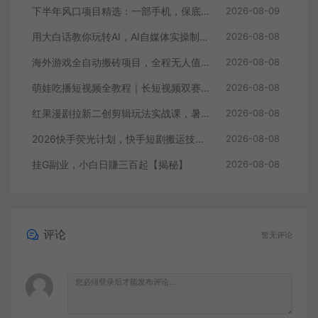
下半年风口项目精选：一部手机，保底日入500+，做就有收益，长期稳定！【揭秘】
2026-08-09
用大白话教你玩转AI，AI自媒体实操制作变现，0基础也能上手，从内容到变现
2026-08-08
海外游戏全自动搬砖项目，全程无人值守自动运行，不用熬夜盯盘，轻松实现日入1k【揭秘】
2026-08-08
萌娃吃播短视频全教程｜长短视频双赛道实操，图文+视频零基础保姆式教学，伙伴计划-收徒-商单等多种变现方式
2026-08-08
红果漫剧拉新二创剪辑玩法实战课，暑假躺賺新风口，单个新用户佣金7米，日入4位数（更新0808）
2026-08-08
2026快手荧光计划，快手短剧搬运技术，条条过原创，新号和老号0粉都可以做，有播放量就能賺到钱
2026-08-08
挂G副业，小白日賺三百起【揭秘】
2026-08-08
评论
暂无评论