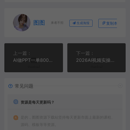
图图
来者不拒
复制本文链接
生成海报
上一篇：
下一篇：
AI做PPT一单800，日入上千很简单，附永久接单渠道+工具，0基础月入2W【揭秘】
2026AI视频实操进阶课，AI短视频、短剧、动画实操创作，每个人的零基础进阶ai课
常见问题
资源是每天更新吗？
是的，图图资源下载站坚持每天更新市面上最新的课程、
源码、模板等等资源。