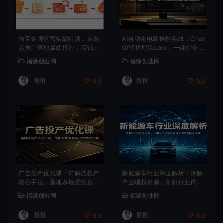
淘宝金牌运营实战特训：从选
AI自动化电脑操控实战：Chat
品推广落地爆款打造，店铺运
GPT搭配Codex，一键指令远
营全链路拆解
程自动操控电脑完成工作
福缘创业网
福缘创业网
图图
图图
9.9
9.9
广告投产优化课：详解洗投产
新能源车行业深度解析：拆解
核心手法，落地多场景投放提
产业崛起根源，剖析行业内卷
效增收方案
与海外贸易争端现状
福缘创业网
福缘创业网
图图
图图
9.9
9.9