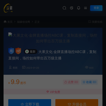
登录
首页
福缘创业网
正文
我要投稿
大果文化·金牌直播场控ABC课，复制
#
最新
直接间，场控如何带出百万级主播
图图
2023-01-20
920
9.9
点赞 (
0
)
收藏 (0)
¥
图币
VIP免费
立即下载
升级会员