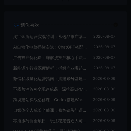
猜你喜欢
淘宝金牌运营实战特训：从选品推广落地爆款打造，店铺运营全链路拆解
2026-08-07
AI自动化电脑操控实战：ChatGPT搭配Codex，一键指令远程自动操控电脑完成工作
2026-08-07
广告投产优化课：详解洗投产核心手法，落地多场景投放提效增收方案
2026-08-07
新能源车行业深度解析：拆解产业崛起根源，剖析行业内卷与海外贸易争端现状
2026-08-07
微信私域量化运营指南：搭建账号基建打造热号，脱敏风控规避运营各类高危风险
2026-08-06
不露脸油管AI变现速成课：深挖高CPM盈利领域，零出镜打造YouTube稳定收益账号
2026-08-06
跨境建站实战必修课：Codex搭建WordPress站点，关键词外链打造谷歌流量阵地
2026-08-06
自媒体个人成长全能课：修炼镜头与语言功底，巧用AI做内容打造个人自媒体IP
2026-08-06
零撸搬砖掘金项目，玩法稳定普通人可落地的长期副业，月收益轻松10000+
2026-08-06
2026-08-06