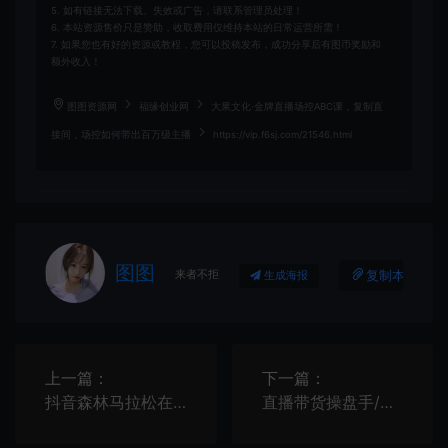
5. 如有链接无法下载、失效或广告，请联系管理员处理！
6. 本站资源售价只是赞助，收取费用仅维持本站的日常运营所需！
7. 如果您也有好的资源或教程，您可以投稿发布，成功分享后有图币奖励和
额外收入！
图图资源网
福缘创业网
大果文化·金牌直播场控ABC课，复制直
接间，场控如何带出百万级主播
https://vip.f6sj.com/21546.html
图图
来者不拒
复制本文链接
生成海报
上一篇：
下一篇：
抖音森林马拉松在线直播互动项目，无需真人出镜，实时互动直播【软件+渠道】
直播带货操盘手/思维认知实战课：带你快速入局抖音，快速拉升人气！