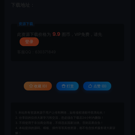
下载地址：
资源下载
9.9
此资源下载价格为
图币，VIP免费，请先
登录
客服QQ：630371849
收藏 (0)
打赏
点赞 (
0
)
1. 本站所有资源来源于用户上传和网络，如有侵权请邮件联系站长！
2. 分享目的仅供大家学习和交流，您必须在下载后24小时内删除！
3. 不得使用于非法商业用途，不得违反国家法律。否则后果自负！
4. 本站提供的源码、模板、插件等等其他资源，都不包含技术服务请大家谅
解！