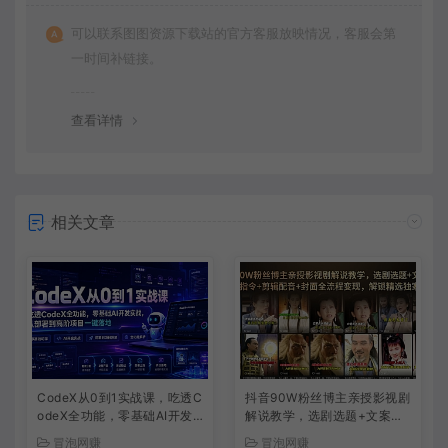
可以联系图图资源下载站的官方客服放映情况，客服会第
一时间补链接。
查看详情
相关文章
CodeX从0到1实战课，吃透C
抖音90W粉丝博主亲授影视剧
odeX全功能，零基础AI开发
解说教学，选剧选题+文案模
实战，从部署到高阶项目一键
板+AI指令+剪辑配音+封面全
冒泡网赚
冒泡网赚