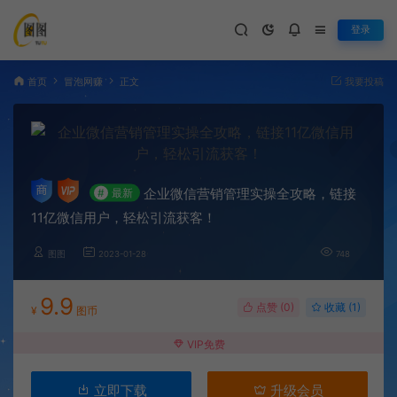
登录
首页
冒泡网赚
正文
我要投稿
企业微信营销管理实操全攻略，链接
#
最新
11亿微信用户，轻松引流获客！
图图
2023-01-28
748
9.9
点赞 (
0
)
收藏 (1)
¥
图币
VIP免费
立即下载
升级会员