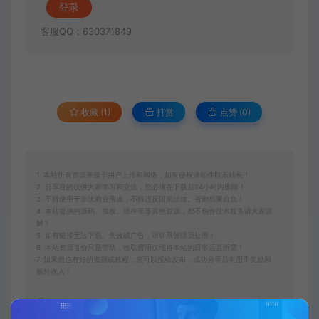
登录
客服QQ：630371849
收藏 (1)
打赏
点赞 (
0
)
1. 本站所有资源来源于用户上传和网络，如有侵权请邮件联系站长！
2. 分享目的仅供大家学习和交流，您必须在下载后24小时内删除！
3. 不得使用于非法商业用途，不得违反国家法律。否则后果自负！
4. 本站提供的源码、模板、插件等等其他资源，都不包含技术服务请大家谅
解！
5. 如有链接无法下载、失效或广告，请联系管理员处理！
6. 本站资源售价只是赞助，收取费用仅维持本站的日常运营所需！
7. 如果您也有好的资源或教程，您可以投稿发布，成功分享后有图币奖励和
额外收入！
图图资源网
冒泡网赚
企业微信营销管理实操全攻略，链接11亿