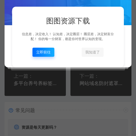
微信用户，轻松引流获客！
https://vip.f6sj.com/21734.html
图图资源下载
信息差，决定收入！ 认知差，决定圈层！ 圈层差，决定财富分
配！ 你的每一分财富，都是你对世界认知的变现。
图图
来者不拒
复制本文链接
生成海报
立即前往
我知道了
上一篇：
下一篇：
多平台养号养标签脚本，快速起号为你的账号打上标签【脚本+教程】
网站域名防封遮罩防红技术【详细教程+源码】
常见问题
资源是每天更新吗？