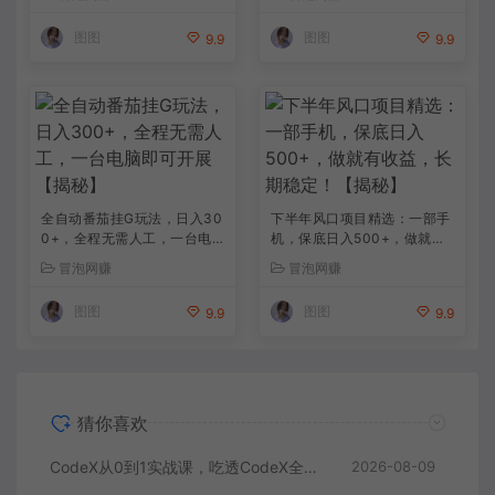
落地
流程变现，解锁精选独家收益
图图
图图
9.9
9.9
全自动番茄挂G玩法，日入30
下半年风口项目精选：一部手
0+，全程无需人工，一台电
机，保底日入500+，做就有
脑即可开展【揭秘】
收益，长期稳定！【揭秘】
冒泡网赚
冒泡网赚
图图
图图
9.9
9.9
猜你喜欢
CodeX从0到1实战课，吃透CodeX全功能，零基础AI开发实战，从部署到高阶项目一键落地
2026-08-09