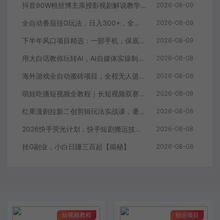
抖音90W粉丝博主亲授影视剧解说教学，选剧选题+文案模板+AI指令+剪辑配音+封面全流程变现，解锁精选独家收益
2026-08-09
全自动番茄挂G玩法，日入300+，全程无需人工，一台电脑即可开展【揭秘】
2026-08-09
下半年风口项目精选：一部手机，保底日入500+，做就有收益，长期稳定！【揭秘】
2026-08-09
用大白话教你玩转AI，AI自媒体实操制作变现，0基础也能上手，从内容到变现
2026-08-08
海外游戏全自动搬砖项目，全程无人值守自动运行，不用熬夜盯盘，轻松实现日入1k【揭秘】
2026-08-08
萌娃吃播短视频全教程｜长短视频双赛道实操，图文+视频零基础保姆式教学，伙伴计划-收徒-商单等多种变现方式
2026-08-08
红果漫剧拉新二创剪辑玩法实战课，暑假躺賺新风口，单个新用户佣金7米，日入4位数（更新0808）
2026-08-08
2026快手荧光计划，快手短剧搬运技术，条条过原创，新号和老号0粉都可以做，有播放量就能賺到钱
2026-08-08
挂G副业，小白日賺三百起【揭秘】
2026-08-08
短视频教程
创业项目