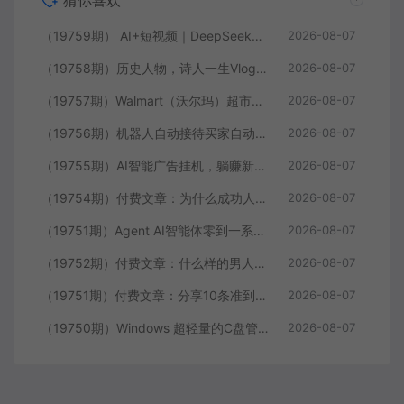
猜你喜欢
（19759期） AI+短视频｜DeepSeek即梦豆包小云雀全工具教学，从账号定位到剪映剪辑，零基础也能快速上手做爆款
2026-08-07
（19758期）历史人物，诗人一生Vlog教学， AI制作丨伙伴计划丨精选收益丨商单收徒 ，新领域红利期，抓紧做
2026-08-07
（19757期）Walmart（沃尔玛）超市浏览标注项目，单账号日收益20+ 单电脑日收益可达1000+带分佣机制
2026-08-07
（19756期）机器人自动接待买家自动发货，跟着系统学拼多多虚拟月入1-5万
2026-08-07
（19755期）AI智能广告挂机，躺赚新模式 设备托管运行，解放双手持续变现
2026-08-07
（19754期）付费文章：为什么成功人士的精力都很旺盛？
2026-08-07
（19751期）Agent AI智能体零到一系统课；零基础也能学会自动化实战，从核心概念到Coze工作流搭建完整覆盖
2026-08-07
（19752期）付费文章：什么样的男人最让女人无法抵抗？
2026-08-07
（19751期）付费文章：分享10条准到可怕的识人术术，希望能帮到大家。
2026-08-07
（19750期）Windows 超轻量的C盘管家！超级有特点，支持磁盘分析及清理提醒，2M大小体积，完全免费 C盘管家
2026-08-07