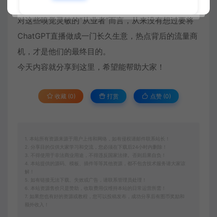
一段时间在直播间帮观众生成AI绘画作品的生意。
对这些嗅觉灵敏的“从业者”而言，从来没有想过要将
ChatGPT直播做成一门长久生意，热点背后的流量商
机，才是他们的最终目的。
今天内容就分享到这里，希望能帮助大家！
收藏 (0)
打赏
点赞 (
0
)
1. 本站所有资源来源于用户上传和网络，如有侵权请邮件联系站长！
2. 分享目的仅供大家学习和交流，您必须在下载后24小时内删除！
3. 不得使用于非法商业用途，不得违反国家法律。否则后果自负！
4. 本站提供的源码、模板、插件等等其他资源，都不包含技术服务请大家谅
解！
5. 如有链接无法下载、失效或广告，请联系管理员处理！
6. 本站资源售价只是赞助，收取费用仅维持本站的日常运营所需！
7. 如果您也有好的资源或教程，您可以投稿发布，成功分享后有图币奖励和
额外收入！