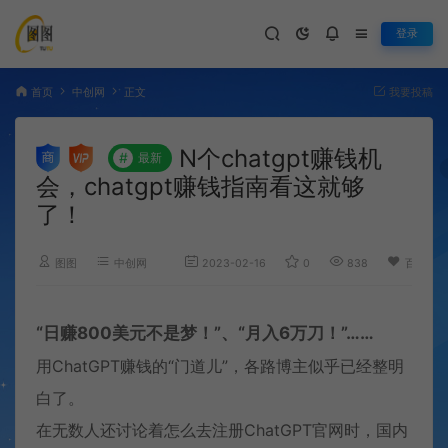
登录
首页
中创网
正文
我要投稿
N个chatgpt赚钱机
#
最新
会，chatgpt赚钱指南看这就够
了！
图图
中创网
2023-02-16
0
838
百度已
“日赚800美元不是梦！”、“月入6万刀！”……
用ChatGPT赚钱的“门道儿”，各路博主似乎已经整明
白了。
在无数人还讨论着怎么去注册ChatGPT官网时，国内