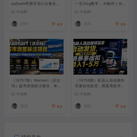
epSeek即梦豆包小云雀全工
一生Vlog教学， AI制作丨伙
具教学，从账号定位到剪映剪
伴计划丨精选收益丨商单收徒
中创网
中创网
辑，零基础也能快速上手做爆
，新领域红利期，抓紧做
款
图图
图图
9.9
9.9
（19757期）Walmart（沃尔
（19756期）机器人自动接待
玛）超市浏览标注项目，单账
买家自动发货，跟着系统学拼
号日收益20+ 单电脑日收益可
多多虚拟月入1-5万
中创网
中创网
达1000+带分佣机制
图图
图图
9.9
9.9