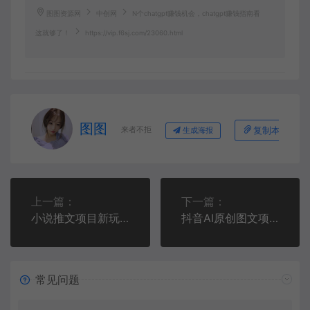
图图资源网
中创网
N个chatgpt赚钱机会，chatgpt赚钱指南看
这就够了！
https://vip.f6sj.com/23060.html
图图
来者不拒
复制本文链接
生成海报
上一篇：
下一篇：
小说推文项目新玩法思路，0成本副业轻松月入5000+，无私分享给你！
抖音AI原创图文项目，每天10分钟，日賺500+
常见问题