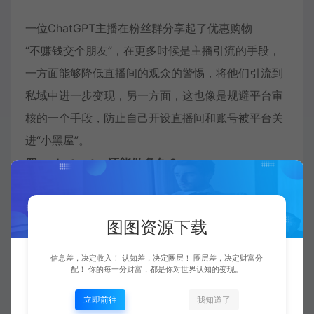
一位ChatGPT主播在粉丝群分享起了优惠购物
“不赚钱交个朋友”，在更多时候是主播引流的手段，
一方面能够降低直播间的观众的警惕，将他们引流到
私域中进一步变现，另一方面，这也像是规避平台审
核的一个手段，防止自己开设直播间和账号被平台关
进“小黑屋”。
四、chatpat，还能做多久？
其实啊，很多人都是借着这个热度蹭一段时间流量，
抓住这一波短期流量风口和平台监管的空窗期，将流
图图资源下载
量进行快速变现，或者将流量沉淀后再进行变现，才
是他们的主要目的。
信息差，决定收入！ 认知差，决定圈层！ 圈层差，决定财富分
配！ 你的每一分财富，都是你对世界认知的变现。
热度一过，他们也能继续去“蹭”其他流量，继续薅一
波流量的羊毛——AI绘画流量起来时，就有商家做过
立即前往
我知道了