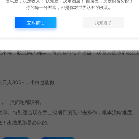
信息差，决定收入！ 认知差，决定圈层！ 圈层差，决定财富分配！
】，取图看广告，我们赚广告分成。
你的每一分财富，都是你对世界认知的变现。
立即前往
我知道了
观看广告的话，我们就有收益。
毛不等，收益隔天确认，每天都可结算收益，观看人数越多收益
+，一点问题都没有。
简单。特别适合现在手上没项目的兄弟去操作，根本没啥难度。
做！出结果那是必然的。