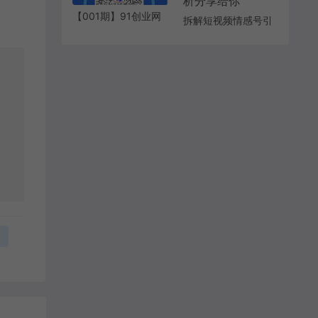
【001期】91创业网
拆解短视频情感号引
加盟商，开一个知识
流变现项目，视频版
付费资源网站，小白
一条龙大解析分享给
也能月入5000+
你