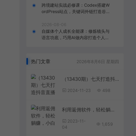
跨境建站实战必修课：Codex搭建W
ordPress站点，关键词外链打造谷歌
流量阵地
2026-08-06
自媒体个人成长全能课：修炼镜头与
语言功底，巧用AI做内容打造个人自
媒体IP
热门文章
2026年8月6日 星期四
（13430期）七天打造抖音直播达人：零基础实操课，从账号选择到带货直播全面解析
2024-11-23
498
利用返佣软件，轻松躺赚，小白也能操作，每月被动收入2000+
2023-11-
1,659
04