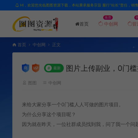
HI，欢迎您光临图图资源下载，本站秉承服务宗旨 履行“站长”责任，销
推荐
首页
中创网
冒
首页
中创网
正文
图片上传副业，0门槛
#
最新
图图
中创网
来给大家分享一个0门槛人人可做的图片项目。
为什么分享这个项目呢？
因为就在昨天，一位社群成员找到我，问了我一个问