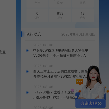
文章
浏览
收藏
0
853
18
评论
标签
分类
TA的动态
2026年8月6日 星期四
2026-08-06
抖音80W粉丝博主的AI历史人物生平
收益
VLOG教学，不用拍摄不用露脸，AI
帮你搞定，轻松解锁伙伴计划+精选
收益
2026-08-06
白天正常上班，店铺自主成交，做多
多虚拟每月新增1-3W稳定被动收入
【揭秘】
2026-08-06
（19730期）太香了！这款千问视频
/ 图片去水印神器，一键搞定烦人水
印，本地完全免费，浏览器拓展插件
2026-08-06