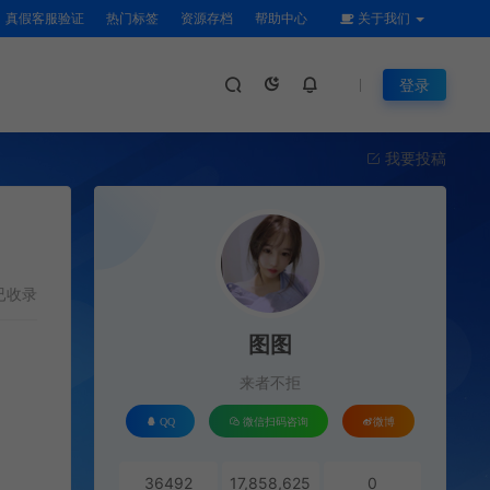
真假客服验证
热门标签
资源存档
帮助中心
关于我们
登录
我要投稿
已收录
图图
来者不拒
QQ
微信扫码咨询
微博
36492
17,858,625
0