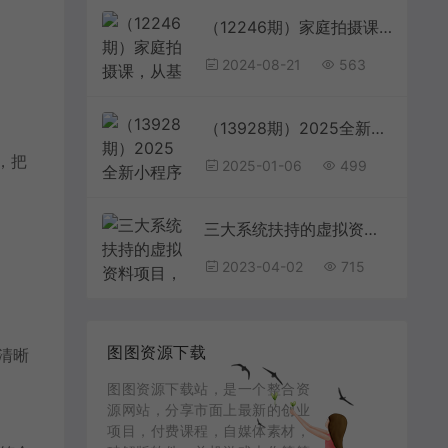
（12246期）家庭拍摄课，从基础到进阶，视频教学+实战训练，让你拍出不一样的家庭照片
2024-08-21
563
（13928期）2025全新小程序挂机，单机收益500+，新手小白可学，项目简单，无繁琐操…
，把
2025-01-06
499
三大系统扶持的虚拟资料项目，单日突破800+收益提升4倍转化
2023-04-02
715
图图资源下载
加清晰
图图资源下载站，是一个整合资
源网站，分享市面上最新的创业
项目，付费课程，自媒体素材，