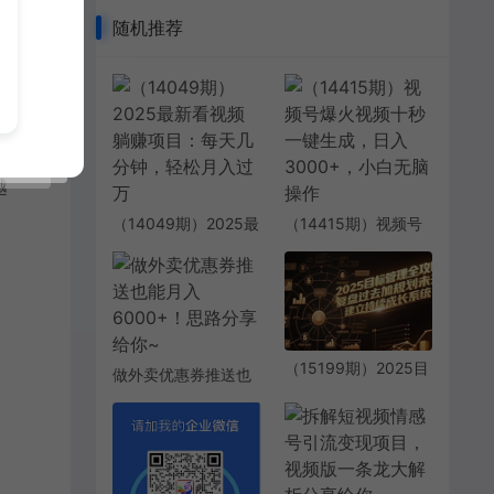
随机推荐
越
（14049期）2025最
（14415期）视频号
新看视频躺赚项目：
爆火视频十秒一键生
每天几分钟，轻松月
成，日入3000+，小
入过万
白无脑操作
（15199期）2025目
做外卖优惠券推送也
标管理全攻略，复盘
能月入6000+！思路
过去加规划未来，建
分享给你~
立持续成长系统