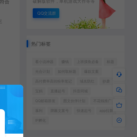
符合
破解版软件，单机游戏大作等等
QQ交流群
主
。
热门标签
看小说神器
赚钱
上班摸鱼必备
标题
光合计划
如何取标题
爆款文案
高付费率高转粉率笔记
域名防红
抄袭
宝妈
直播起号
抖音同城
QQ邮箱群发
图文伙伴计划
不花钱推广
权重
暴利
牌匾文案号
快速起号
app拉新
IP孵化