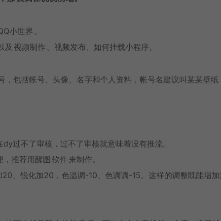
QQ小世界
。
以及
视频制作
、视频发布、如何挂载小程序。
号，包括帐号、头像、名字和个人资料，帐号名建议叫某某壁纸
。
在dy过不了审核，过不了审核就意味着没有推流。
理，推荐用醒图
软件
来制作。
0、锐化加20，色温调-10、色调调-15。这样的调整既能增