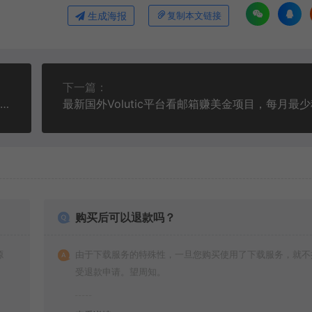
生成海报
复制本文链接
下一篇：
最近爆火1999的快手淘金项目，号称单设备一天100~200+【全套详细玩法教程】
购买后可以退款吗？
源
由于下载服务的特殊性，一旦您购买使用了下载服务，就不
受退款申请。望周知。