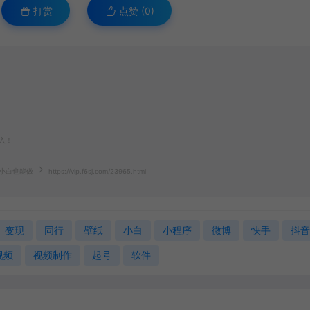
打赏
点赞 (
0
)
入！
，小白也能做
https://vip.f6sj.com/23965.html
变现
同行
壁纸
小白
小程序
微博
快手
抖音
视频
视频制作
起号
软件