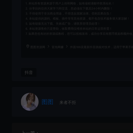
1. 本站所有资源来源于用户上传和网络，如有侵权请邮件联系站长！
2. 分享目的仅供大家学习和交流，您必须在下载后24小时内删除！
3. 不得使用于非法商业用途，不得违反国家法律。否则后果自负！
4. 本站提供的源码、模板、插件等等其他资源，都不包含技术服务请大家谅解！
5. 如有链接无法下载、失效或广告，请联系管理员处理！
6. 本站资源售价只是赞助，收取费用仅维持本站的日常运营所需！
7. 如果您也有好的资源或教程，您可以投稿发布，成功分享后有图币奖励和额外收
图图资源网
冒泡网赚
外面188卖最新抖音跳核对技术，适用于苹果手
抖音
图图
来者不拒