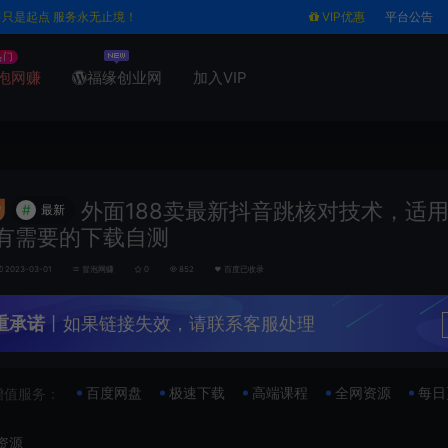
售只是起点 服务永无止境！
VIP优惠
平台公告
热门
泡网赚
福缘创业网
加入VIP
外面188卖最新抖音跳核对技术，适
#
最新
有需要的下载自测
2023-03-01
冒泡网赚
0
852
百度已收录
重承诺
丨如果链接失效，请联系客服处理
百度网盘
极速下载
高端课程
全网资源
每日
增值服务：
资源