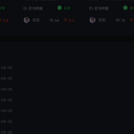
技
+，落地快、见效稳【揭
B 站实操教学，手把
#
#
最新
最新
最
冒泡网赚
冒泡网赚
剧
秘】
教投手赚钱变现，全
套
变现拆解稳定出单
图图
图图
9.9
94
9.9
78
-08-06
-08-06
-08-06
-08-06
-08-06
-08-06
-08-06