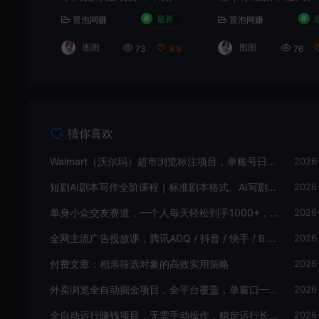
号日收益20+单电脑日
写剧指令、投稿过稿
#
#
最新
冒泡网赚
冒泡网赚
收益可达800+带分佣机
巧、网文改编、主线
制【揭秘】
情把控、审稿避坑全
图图
图图
73
9.9
76
实操教学
猜你喜欢
Walmart（沃尔玛）超市浏览标注项目，单账号日收益20+单电脑日收益可达800+带分佣机制【揭秘】
2026
短剧AI剧本写作全阶课程｜标准剧本格式、AI写剧指令、投稿过稿技巧、网文改编、主线剧情把控、审稿避坑全套实操教学
2026
单身小众交友赛道，一个人每天轻松到手1000+，落地快、见效稳【揭秘】
2026
全网主流广告投放课，腾讯ADQ / 抖音 / 快手 / B 站实操教学，手把手教投手赚钱变现，全套变现拆解稳定出单
2026
付费文章：相亲筛选对象的高效实用策略
2026
外卖浏览全自动掘金项目，全平台覆盖，单窗口一天30+，可批量矩阵做，轻松日入500+【揭秘】
2026
全自动运行賺钱项目，无需手动操作，稳定运行长期可做，新手副业首选【揭秘】
2026