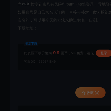
当
抖音
检测到账号有风险行为时（频繁登录，异地登
如果账号是自己实名认证的，直接去核对，做人脸识
实名的，可以用今天的方法来跳过实名，自测。
下载地址：
资源下载
9.9
此资源下载价格为
图币，VIP免费，请先
登录
客服QQ：630371849
收藏 (0)