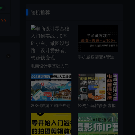
手
新
套
随机推荐
9.9
手机威客裂变+管道
收益 每天被动收益至
电商设计零基础入门
少100+
到实战，0基础小
白、做图没思路，设
计爱好者、想赚钱变
现
2026旅游团购带券达
轻资产玩转多多虚拟
人实战课，抓住抖音
类目：机器人回复
旅游团购最新红利，
+自动发货，月入1-
躺着賺取佣金，长期
5W的高效方法【揭
稳定变现
秘】