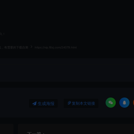
入！
机，有需要的下载自测
https://vip.f6sj.com/24079.html
生成海报
复制本文链接