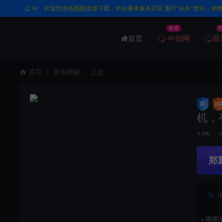
HI，欢迎您光临图图资源下载，本站秉承服务宗旨 履行“站长”责任，销
推荐
首页
中创网
冒
首页
冒泡网赚
正文
机，
图图
郑
图图