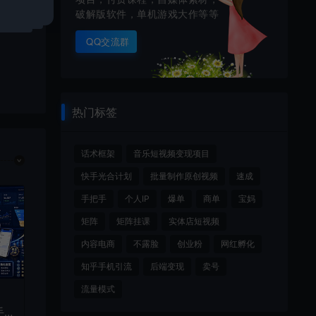
破解版软件，单机游戏大作等等
QQ交流群
热门标签
话术框架
音乐短视频变现项目
快手光合计划
批量制作原创视频
速成
手把手
个人IP
爆单
商单
宝妈
矩阵
矩阵挂课
实体店短视频
内容电商
不露脸
创业粉
网红孵化
知乎手机引流
后端变现
卖号
流量模式
，
 /