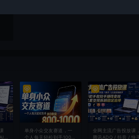
一时
课
单身小众交友赛道，一
全网主流广告投放课
I
个人每天轻松到手1000
腾讯ADQ / 抖音 / 快手