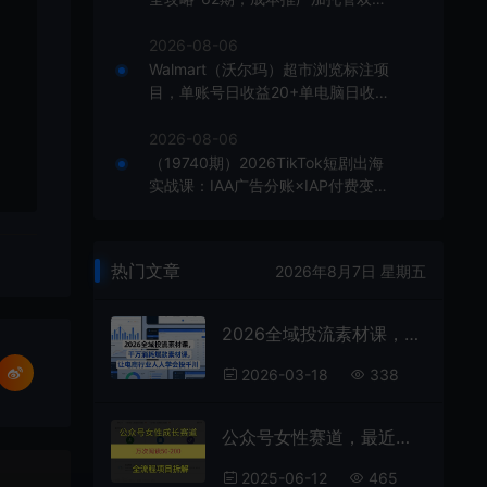
合璧，系统讲解7种付费玩法优劣势
与选择策略
2026-08-06
Walmart（沃尔玛）超市浏览标注项
目，单账号日收益20+单电脑日收益
可达800+带分佣机制【揭秘】
2026-08-06
（19740期）2026TikTok短剧出海
实战课：IAA广告分账×IAP付费变现
×账号搭建×平台规则×双轨爆发×回
款全流程
热门文章
2026年8月7日 星期五
2026全域投流素材课，干万消耗爆款素材课，让电商行业人人学会投千川
2026-03-18
338
公众号女性赛道，最近爆火系列，条条作品阅读量10w+
2025-06-12
465