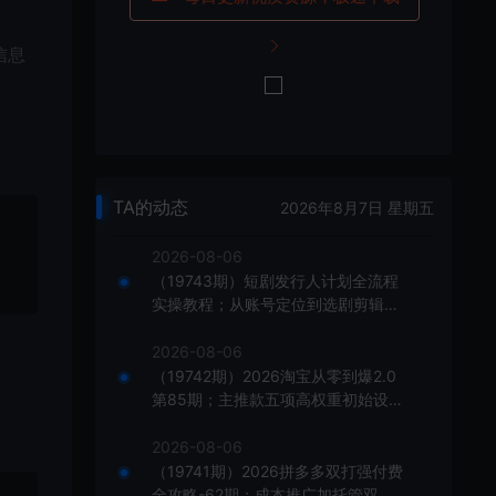
信息
TA的动态
2026年8月7日 星期五
2026-08-06
（19743期）短剧发行人计划全流程
实操教程；从账号定位到选剧剪辑再
到发布技巧，零基础也能快速上手出
单
2026-08-06
（19742期）2026淘宝从零到爆2.0
第85期；主推款五项高权重初始设
置，改销量评晒秒单快速破零积累基
础权重
2026-08-06
（19741期）2026拼多多双打强付费
全攻略-62期；成本推广加托管双剑