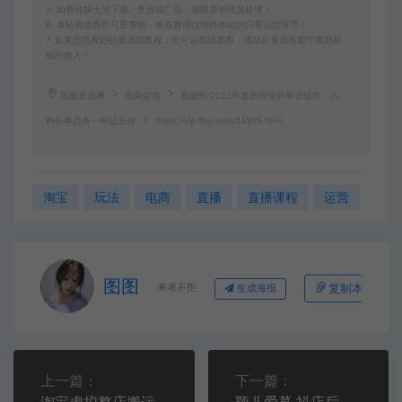
5. 如有链接无法下载、失效或广告，请联系管理员处理！
6. 本站资源售价只是赞助，收取费用仅维持本站的日常运营所需！
7. 如果您也有好的资源或教程，您可以投稿发布，成功分享后有图币奖励和
额外收入！
图图资源网
电商运营
数据蛇·2023年最新淘宝补单训练营，八
种补单总有一种适合你
https://vip.f6sj.com/24555.html
淘宝
玩法
电商
直播
直播课程
运营
图图
来者不拒
复制本文链接
生成海报
上一篇：
下一篇：