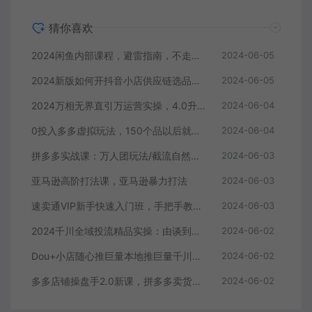
猜你喜欢
2024闲鱼内部课程，避雷指南，不走弯路快速成长
2024-06-05
2024新版如何开抖音小店供应链选品发货和上架选品广场精选联盟
2024-06-05
2024万相无界直引万运营实操，4.0升级版，系统化课程 理论+实操
2024-06-04
0投入多多虚拟玩法，150个品以后就会出单，也可以配合全站推广助推
2024-06-04
拼多多实战课：万人团玩法/截流自然流/最新强付费打法/最新原价卡大促..
2024-06-03
亚马逊高阶打法课，亚马逊暴力打法
2024-06-03
速卖通VIP新手快速入门班，手把手教你在速卖通快速开店
2024-06-03
2024千川全域投流精品实操：由谈到深一步一步讲解，教你直播带货-15节
2024-06-02
Dou+小店随心推巨量本地推巨量千川投放课从基础到进阶实操投放课
2024-06-02
多多店铺操盘手2.0新课，拼多多卖货的底层逻辑，打造爆款的3个周期
2024-06-02