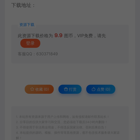
下载地址：
资源下载
9.9
此资源下载价格为
图币，VIP免费，请先
登录
客服QQ：630371849
收藏 (0)
打赏
点赞 (
0
)
1. 本站所有资源来源于用户上传和网络，如有侵权请邮件联系站长！
2. 分享目的仅供大家学习和交流，您必须在下载后24小时内删除！
3. 不得使用于非法商业用途，不得违反国家法律。否则后果自负！
4. 本站提供的源码、模板、插件等等其他资源，都不包含技术服务请大家谅
解！