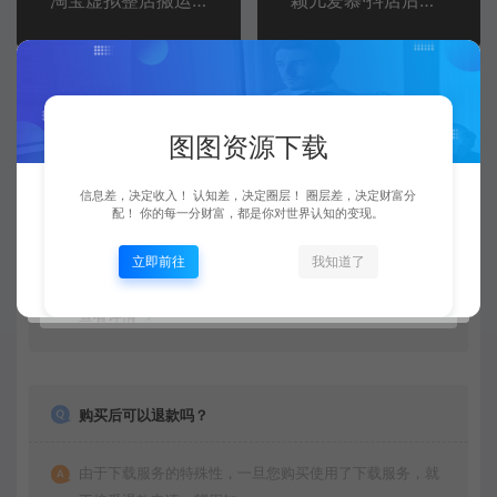
淘宝虚拟整店搬运采集玩法分享课：整店搬运采集玩法，保姆级实操教程
颖儿爱慕·抖店后台操作全案，对抖店各个模块有清楚的认知以及正确操作方法
常见问题
图图资源下载
资源是每天更新吗？
信息差，决定收入！ 认知差，决定圈层！ 圈层差，决定财富分
配！ 你的每一分财富，都是你对世界认知的变现。
是的，图图资源下载站坚持每天更新市面上最新的课程、
源码、模板等等资源。
立即前往
我知道了
查看详情
购买后可以退款吗？
由于下载服务的特殊性，一旦您购买使用了下载服务，就