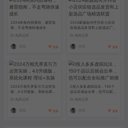
2024闲鱼内部课程，避雷指
2024新版如何开抖音小店供
南，不走弯路快速成长
应链选品发货和上架选品广场
精选联盟
电商运营
电商运营
图图
图图
9.9
9.9
2024万相无界直引万运营实
0投入多多虚拟玩法，150个
操，4.0升级版，系统化课程
品以后就会出单，也可以配合
理论+实操
全站推广助推
电商运营
电商运营
图图
图图
9.9
9.9