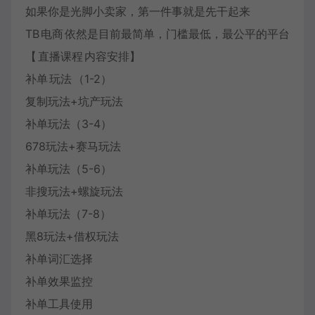
如果你是光脚小卖家，第一件事就是先干起来
TB
电商
依然是目前最简单，门槛最低，最公平的平台
【
直播课程
内容安排】
补单
玩法
（1-2）
复制玩法+坑产玩法
补单玩法（3-4）
678玩法+赛马玩法
补单玩法（5-6）
非搜玩法+螺旋玩法
补单玩法（7-8）
黑8玩法+借权玩法
补单词汇选择
补单效果监控
补单工具使用