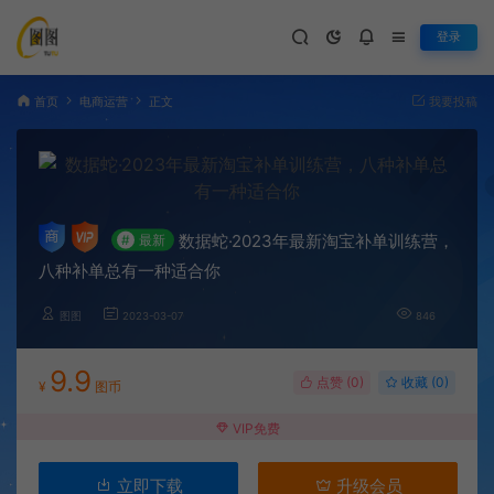
登录
首页
电商运营
正文
我要投稿
数据蛇·2023年最新淘宝补单训练营，
#
最新
八种补单总有一种适合你
图图
2023-03-07
846
9.9
点赞 (
0
)
收藏 (0)
¥
图币
VIP免费
立即下载
升级会员