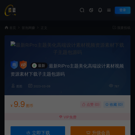
登录
首页
冒泡网赚
正文
我要投稿
最新RiPro主题美化高端设计素材视频
#
最新
资源素材下载子主题包源码
图图
2023-03-09
787
9.9
点赞 (
0
)
收藏 (0)
¥
图币
VIP免费
立即下载
升级会员