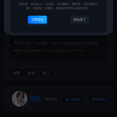
2. 分享目的仅供大家学习和交流，您必须在下载后24小时内删除！
信息差，决定收入！ 认知差，决定圈层！ 圈层差，决定财富分
3. 不得使用于非法商业用途，不得违反国家法律。否则后果自负！
配！ 你的每一分财富，都是你对世界认知的变现。
4. 本站提供的源码、模板、插件等等其他资源，都不包含技术服务请大家谅
解！
5. 如有链接无法下载、失效或广告，请联系管理员处理！
立即前往
我知道了
6. 本站资源售价只是赞助，收取费用仅维持本站的日常运营所需！
7. 如果您也有好的资源或教程，您可以投稿发布，成功分享后有图币奖励和
额外收入！
图图资源网
冒泡网赚
最新RiPro主题美化高端设计素材视频资
源素材下载子主题包源码
https://vip.f6sj.com/24719.html
免费
标题
热门
图图
来者不拒
复制本文链接
生成海报