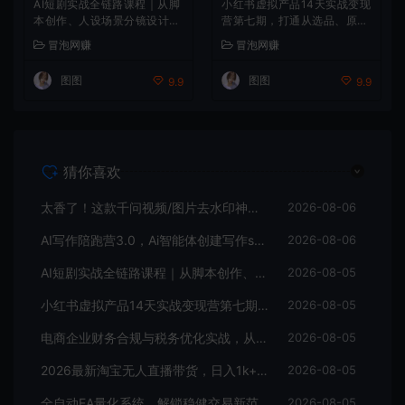
AI短剧实战全链路课程｜从脚
小红书虚拟产品14天实战变现
本创作、人设场景分镜设计到
营第七期，打通从选品、原创
LibTV高阶实操、一键成片标
产品、内容引流到多渠道成交
冒泡网赚
冒泡网赚
准化交付教程
全链路
图图
图图
9.9
9.9
猜你喜欢
太香了！这款千问视频/图片去水印神器，一键搞定烦人水印，本地完全免费，浏览器拓展插件
2026-08-06
AI写作陪跑营3.0，Ai智能体创建写作skill（workbuddy）+人工手写模式（手搓模式），去除AI痕迹（头条号、公众号、百家号）（更新0806）
2026-08-06
AI短剧实战全链路课程｜从脚本创作、人设场景分镜设计到LibTV高阶实操、一键成片标准化交付教程
2026-08-05
小红书虚拟产品14天实战变现营第七期，打通从选品、原创产品、内容引流到多渠道成交全链路
2026-08-05
电商企业财务合规与税务优化实战，从行业合规大势切入，系统梳理增值税、企业所得税、个税等全税种要点
2026-08-05
2026最新淘宝无人直播带货，日入1k+，无违规·稳定·可持续，抓住风口，轻松上手，收益可见【揭秘】
2026-08-05
全自动EA量化系统，解锁稳健交易新范式，24小时不断交易，日入500+，当天收益当天到账，无需熬夜盯盘，解放双手，时间自由【揭秘】
2026-08-05