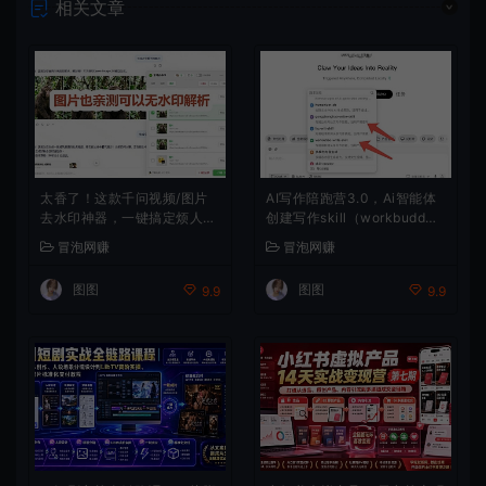
相关文章
太香了！这款千问视频/图片
AI写作陪跑营3.0，Ai智能体
去水印神器，一键搞定烦人水
创建写作skill（workbudd
印，本地完全免费，浏览器拓
y）+人工手写模式（手搓模
冒泡网赚
冒泡网赚
展插件
式），去除AI痕迹（头条号、
公众号、百家号）（更新080
图图
图图
9.9
9.9
6）