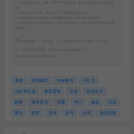
4. 本站提供的源码、模板、插件等等其他资源，都不包含技术服务请大家谅
解！
5. 如有链接无法下载、失效或广告，请联系管理员处理！
6. 本站资源售价只是赞助，收取费用仅维持本站的日常运营所需！
7. 如果您也有好的资源或教程，您可以投稿发布，成功分享后有图币奖励和
额外收入！
图图资源网
电商运营
牛哥电商红薯邦28天撕开小红书流量入
口，小红书运营系列课，快速掌握小红书的流量密码
https://vip.f6sj.com/25408.html
变现
变现模式
对标账号
小红书
小红书引流
底层逻辑
引流
快速起号
拆解
推荐算法
流量
热门
爆款
玩法
算法
精准
话术
起号
运营
选品思路