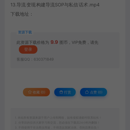
13.导流
变现
构建导流SOP与私信
话术
.mp4
下载地址：
资源下载
9.9
此资源下载价格为
图币，VIP免费，请先
登录
客服QQ：630371849
收藏 (0)
打赏
点赞 (
0
)
1. 本站所有资源来源于用户上传和网络，如有侵权请邮件联系站长！
2. 分享目的仅供大家学习和交流，您必须在下载后24小时内删除！
3. 不得使用于非法商业用途，不得违反国家法律。否则后果自负！