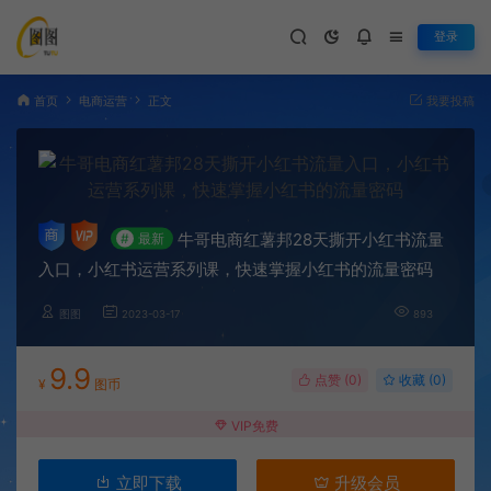
登录
首页
电商运营
正文
我要投稿
牛哥电商红薯邦28天撕开小红书流量
#
最新
入口，小红书运营系列课，快速掌握小红书的流量密码
图图
2023-03-17
893
9.9
点赞 (
0
)
收藏 (0)
¥
图币
VIP免费
立即下载
升级会员