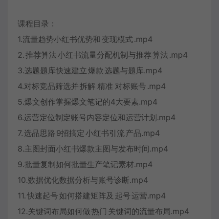
课程目录：
1.流量趋势小红书优势和
变现模式
.mp4
2.
推荐算法
小红书流量分配机制与推荐
算法
.mp4
3.选题题库快速建立
爆款
选题与题库.mp4
4.对标竞品筛选并
拆解
精准
对标账号
.mp4
5.爆文创作掌握爆文笔记的4大要素.mp4
6.运营定位制定账号内容定位和运营计划.mp4
7.
选品思路
9招搞定
小红书引流
产品.mp4
8.主图封面小红书爆款主图与发布时间.mp4
9.批量复制如何批量生产笔记素材.mp4
10.数据优化数据分析与账号诊断.mp4
11.
快速起号
如何搭建矩阵及
起号
运营.mp4
12.关键词布局如何做
热门
关键词的流量布局.mp4