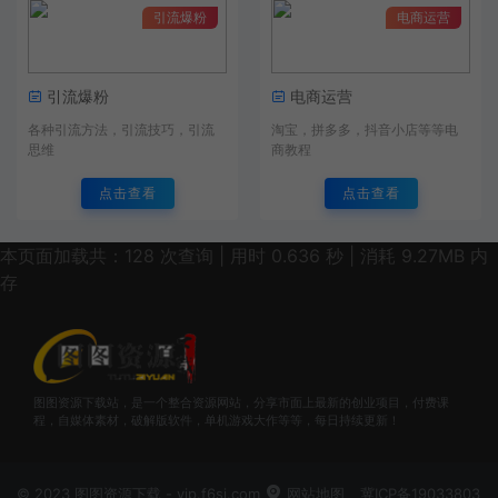
引流爆粉
电商运营
引流爆粉
电商运营
各种引流方法，引流技巧，引流
淘宝，拼多多，抖音小店等等电
思维
商教程
点击查看
点击查看
本页面加载共：128 次查询 | 用时 0.636 秒 | 消耗 9.27MB 内
存
图图资源下载站，是一个整合资源网站，分享市面上最新的创业项目，付费课
程，自媒体素材，破解版软件，单机游戏大作等等，每日持续更新！
© 2023 图图资源下载 - vip.f6sj.com
网站地图
冀ICP备19033803