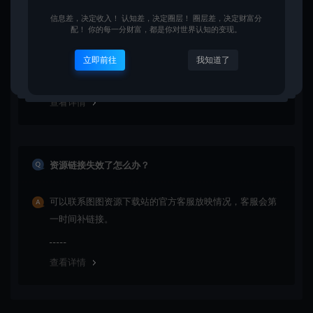
购买后可以退款吗？
信息差，决定收入！ 认知差，决定圈层！ 圈层差，决定财富分
配！ 你的每一分财富，都是你对世界认知的变现。
由于下载服务的特殊性，一旦您购买使用了下载服务，就
不接受退款申请。望周知。
立即前往
我知道了
查看详情
资源链接失效了怎么办？
可以联系图图资源下载站的官方客服放映情况，客服会第
一时间补链接。
查看详情