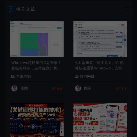
相关文章
Windows超轻量的C盘管家！
免U盘重装！这工具让小白也
超级有特点，支持磁盘分析及
可快速重装Windows，支持
清理提醒，2M大小体积，完
无人值守配置，数据无忧Cmz
冒泡网赚
冒泡网赚
全免费C盘管家
Prep_Rev2
图图
图图
9.9
9.9