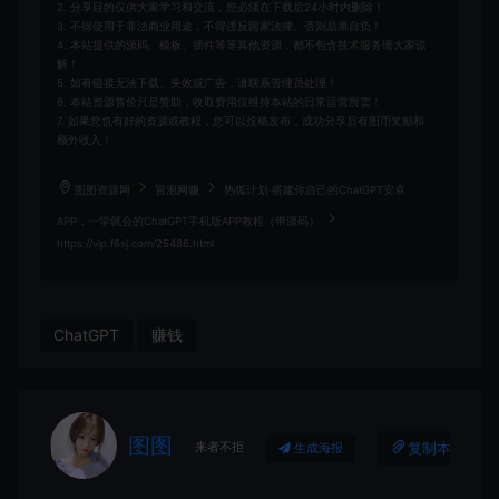
2. 分享目的仅供大家学习和交流，您必须在下载后24小时内删除！
3. 不得使用于非法商业用途，不得违反国家法律。否则后果自负！
4. 本站提供的源码、模板、插件等等其他资源，都不包含技术服务请大家谅
解！
5. 如有链接无法下载、失效或广告，请联系管理员处理！
6. 本站资源售价只是赞助，收取费用仅维持本站的日常运营所需！
7. 如果您也有好的资源或教程，您可以投稿发布，成功分享后有图币奖励和
额外收入！
图图资源网
冒泡网赚
热狐计划·搭建你自己的ChatGPT安卓
APP，一学就会的ChatGPT手机版APP教程（带源码）
https://vip.f6sj.com/25486.html
ChatGPT
赚钱
图图
来者不拒
复制本文链接
生成海报