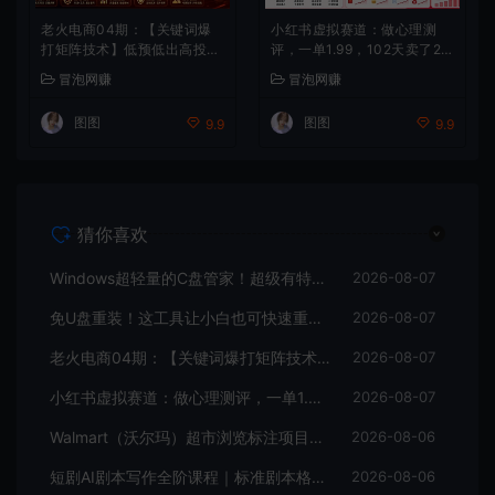
老火电商04期：【关键词爆
小红书虚拟赛道：做心理测
打矩阵技术】低预低出高投产
评，一单1.99，102天卖了2.4
（20节）
w+份，月到手1w+
冒泡网赚
冒泡网赚
图图
图图
9.9
9.9
猜你喜欢
Windows超轻量的C盘管家！超级有特点，支持磁盘分析及清理提醒，2M大小体积，完全免费C盘管家
2026-08-07
免U盘重装！这工具让小白也可快速重装Windows，支持无人值守配置，数据无忧CmzPrep_Rev2
2026-08-07
老火电商04期：【关键词爆打矩阵技术】低预低出高投产（20节）
2026-08-07
小红书虚拟赛道：做心理测评，一单1.99，102天卖了2.4w+份，月到手1w+
2026-08-07
Walmart（沃尔玛）超市浏览标注项目，单账号日收益20+单电脑日收益可达800+带分佣机制【揭秘】
2026-08-06
短剧AI剧本写作全阶课程｜标准剧本格式、AI写剧指令、投稿过稿技巧、网文改编、主线剧情把控、审稿避坑全套实操教学
2026-08-06