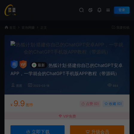
登录
首页
冒泡网赚
正文
我要投稿
热狐计划·搭建你自己的ChatGPT安卓
#
最新
APP，一学就会的ChatGPT手机版APP教程（带源码）
图图
2023-03-18
864
9.9
点赞 (
0
)
收藏 (0)
¥
图币
VIP免费
立即下载
升级会员