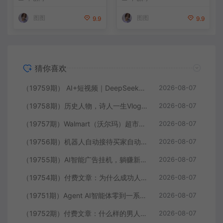
达1000+带分佣机制
图图
图图
9.9
9.9
猜你喜欢
（19759期） AI+短视频｜DeepSeek即梦豆包小云雀全工具教学，从账号定位到剪映剪辑，零基础也能快速上手做爆款
2026-08-07
（19758期）历史人物，诗人一生Vlog教学， AI制作丨伙伴计划丨精选收益丨商单收徒 ，新领域红利期，抓紧做
2026-08-07
（19757期）Walmart（沃尔玛）超市浏览标注项目，单账号日收益20+ 单电脑日收益可达1000+带分佣机制
2026-08-07
（19756期）机器人自动接待买家自动发货，跟着系统学拼多多虚拟月入1-5万
2026-08-07
（19755期）AI智能广告挂机，躺赚新模式 设备托管运行，解放双手持续变现
2026-08-07
（19754期）付费文章：为什么成功人士的精力都很旺盛？
2026-08-07
（19751期）Agent AI智能体零到一系统课；零基础也能学会自动化实战，从核心概念到Coze工作流搭建完整覆盖
2026-08-07
（19752期）付费文章：什么样的男人最让女人无法抵抗？
2026-08-07