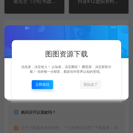
黄岛主《小红书虚拟项目训练营2.0》小红书引流到微信上变现，月变现2W+
抖音K12虚拟资料变现副业项目玩法，一条龙实操经验，视频版大解析
常见问题
资源是每天更新吗？
图图资源下载
是的，图图资源下载站坚持每天更新市面上最新的课程、
源码、模板等等资源。
信息差，决定收入！ 认知差，决定圈层！ 圈层差，决定财富分
配！ 你的每一分财富，都是你对世界认知的变现。
立即前往
我知道了
查看详情
购买后可以退款吗？
由于下载服务的特殊性，一旦您购买使用了下载服务，就