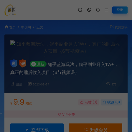
登录
首页
中创网
正文
我要投稿
知乎蓝海玩法，躺平副业月入1W+，
#
最新
真正的睡后收入项目（6节视频课）
图图
2023-03-24
975
9.9
点赞 (
0
)
收藏 (0)
¥
图币
VIP免费
立即下载
升级会员