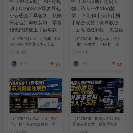
（19759期） AI+短视频｜De
（19758期）历史人物，诗人
epSeek即梦豆包小云雀全工
一生Vlog教学， AI制作丨伙
具教学，从账号定位到剪映剪
伴计划丨精选收益丨商单收徒
中创网
中创网
辑，零基础也能快速上手做爆
，新领域红利期，抓紧做
款
图图
图图
9.9
9.9
（19757期）Walmart（沃尔
（19756期）机器人自动接待
玛）超市浏览标注项目，单账
买家自动发货，跟着系统学拼
号日收益20+ 单电脑日收益可
多多虚拟月入1-5万
中创网
中创网