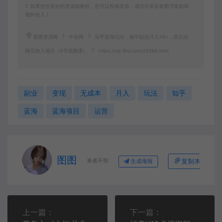
7. 如果您也有好的资源或教程，您可以投稿发布，成功分享后有图币奖励和
额外收入！
图图资源网
中创网
知乎蓝海玩法，躺平副业月入1W+，真正的
睡后收入项目（6节视频课）
https://vip.f6sj.com/25986.html
副业
变现
无成本
月入
玩法
知乎
蓝海
蓝海项目
运营
图图
来者不拒
复制本文链接
生成海报
上一篇：
下一篇：