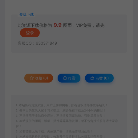
资源下载
9.9
此资源下载价格为
图币，VIP免费，请先
登录
客服QQ：630371849
收藏 (0)
打赏
点赞 (
0
)
1. 本站所有资源来源于用户上传和网络，如有侵权请邮件联系站长！
2. 分享目的仅供大家学习和交流，您必须在下载后24小时内删除！
3. 不得使用于非法商业用途，不得违反国家法律。否则后果自负！
4. 本站提供的源码、模板、插件等等其他资源，都不包含技术服务请大家谅
解！
5. 如有链接无法下载、失效或广告，请联系管理员处理！
6. 本站资源售价只是赞助，收取费用仅维持本站的日常运营所需！