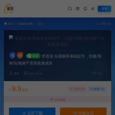
登录
首页
福缘创业网
正文
我要投稿
李逍遥·短视频零基础起号，​拍摄/剪
#
最新
辑/短视频干货高效速成班
图图
2023-04-04
783
9.9
点赞 (
0
)
收藏 (0)
¥
图币
VIP免费
立即下载
升级会员