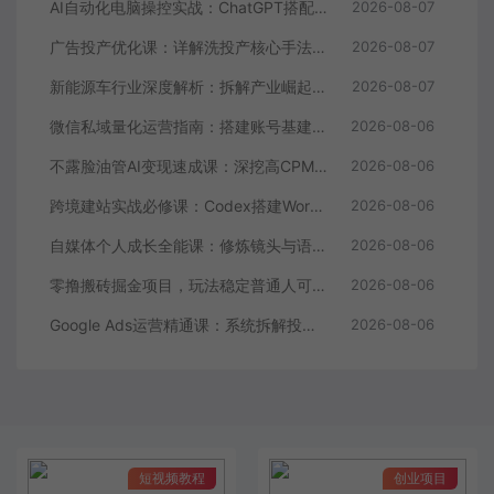
AI自动化电脑操控实战：ChatGPT搭配Codex，一键指令远程自动操控电脑完成工作
2026-08-07
广告投产优化课：详解洗投产核心手法，落地多场景投放提效增收方案
2026-08-07
新能源车行业深度解析：拆解产业崛起根源，剖析行业内卷与海外贸易争端现状
2026-08-07
微信私域量化运营指南：搭建账号基建打造热号，脱敏风控规避运营各类高危风险
2026-08-06
不露脸油管AI变现速成课：深挖高CPM盈利领域，零出镜打造YouTube稳定收益账号
2026-08-06
跨境建站实战必修课：Codex搭建WordPress站点，关键词外链打造谷歌流量阵地
2026-08-06
自媒体个人成长全能课：修炼镜头与语言功底，巧用AI做内容打造个人自媒体IP
2026-08-06
零撸搬砖掘金项目，玩法稳定普通人可落地的长期副业，月收益轻松10000+
2026-08-06
Google Ads运营精通课：系统拆解投放全流程，优化账户提升广告投产回报率
2026-08-06
短视频教程
创业项目