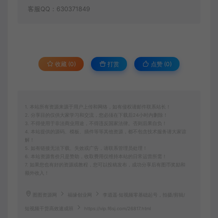
客服QQ：630371849
收藏 (0)
打赏
点赞 (
0
)
1. 本站所有资源来源于用户上传和网络，如有侵权请邮件联系站长！
2. 分享目的仅供大家学习和交流，您必须在下载后24小时内删除！
3. 不得使用于非法商业用途，不得违反国家法律。否则后果自负！
4. 本站提供的源码、模板、插件等等其他资源，都不包含技术服务请大家谅
解！
5. 如有链接无法下载、失效或广告，请联系管理员处理！
6. 本站资源售价只是赞助，收取费用仅维持本站的日常运营所需！
7. 如果您也有好的资源或教程，您可以投稿发布，成功分享后有图币奖励和
额外收入！
图图资源网
福缘创业网
李逍遥·短视频零基础起号，​拍摄/剪辑/
短视频干货高效速成班
https://vip.f6sj.com/26817.html