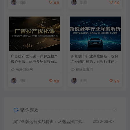
图图
图图
9.9
9.9
广告投产优化课：详解洗投产
新能源车行业深度解析：拆解
核心手法，落地多场景投放提
产业崛起根源，剖析行业内卷
效增收方案
与海外贸易争端现状
福缘创业网
福缘创业网
图图
图图
9.9
9.9
猜你喜欢
淘宝金牌运营实战特训：从选品推广落地爆款打造，店铺运营全链路拆解
2026-08-07