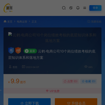
登录
首页
电商运营
正文
我要投稿
云鹤·电商公司10个岗位绩效考核的底
#
最新
层知识体系和落地方案
图图
2023-04-07
685
9.9
点赞 (
0
)
收藏 (0)
¥
图币
VIP免费
立即下载
升级会员