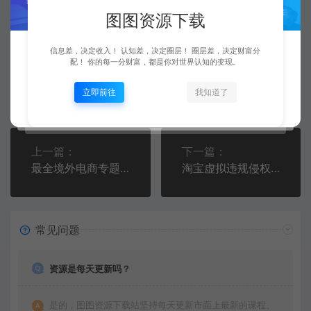
图图资源下载
信息差，决定收入！ 认知差，决定圈层！ 圈层差，决定财富分
配！ 你的每一分财富，都是你对世界认知的变现。
图图
来者不拒
复制本文链接
生成海报
立即前往
我知道了
上一篇：
下一篇：
最全境外电商专题课程系列，轻松进军海外市场，跨境电商必备课程
淘宝虚拟违规侵权规避方法与建议，6个部分详细讲解，做虚拟资源必看
常见问题
资源是每天更新吗？
是的，图图资源下载站坚持每天更新市面上最新的课程、