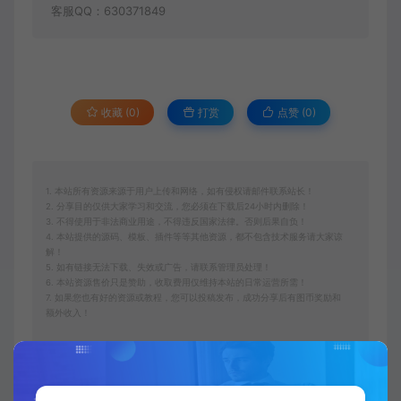
客服QQ：630371849
收藏 (0)
打赏
点赞 (
0
)
1. 本站所有资源来源于用户上传和网络，如有侵权请邮件联系站长！
2. 分享目的仅供大家学习和交流，您必须在下载后24小时内删除！
3. 不得使用于非法商业用途，不得违反国家法律。否则后果自负！
4. 本站提供的源码、模板、插件等等其他资源，都不包含技术服务请大家谅
解！
5. 如有链接无法下载、失效或广告，请联系管理员处理！
6. 本站资源售价只是赞助，收取费用仅维持本站的日常运营所需！
7. 如果您也有好的资源或教程，您可以投稿发布，成功分享后有图币奖励和
额外收入！
图图资源网
电商运营
云鹤·电商公司10个岗位绩效考核的底层
知识体系和落地方案
https://vip.f6sj.com/27014.html