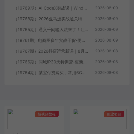
（19769期）AI CodeX实战课｜Windows/Mac 本地部署｜API 对接调通｜Skill 自制｜漫剧剪辑｜网站 VR 项目｜AI项目落地全教程
2026-08-09
（19768期）2026亚马逊实战通关特训营-2026更新，多维选品+渐进式打法+AI应用，从0到1打造盈利店铺
2026-08-09
（19765期）通义千问输入法来了！让文字输入变得如此简单，最快 300 字/分，AI 自动润色，说话秒变工整文字
2026-08-09
（19761期）电商圈多年实战干货-更新2026：多位资深师兄实战干货/覆盖全域平台，中小卖家可复制的盈利指南
2026-08-09
（19767期）2026抖店运营新课｜8月更新｜不动销起店+商品卡爆发｜达人玩法+店群批量复制｜轻松玩转抖音小店全域流量
2026-08-08
（19766期）同城IP30天特训营-更新｜拍摄剪辑+脚本文案+引流成交，打爆本地流量提升门店业绩实操教学
2026-08-08
（19764期）某宝付费购买，常用6G音效合集！970+首宣传片背景音乐，无版权可商用大气素材，分类清晰，高质量内容
2026-08-08
短视频教程
创业项目