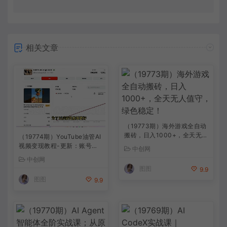
相关文章
（19773期）海外游戏全自动
搬砖，日入1000+，全天无人
（19774期）YouTube油管AI
值守，绿色稳定！
视频变现教程-更新：账号搭
中创网
建×AI成片×去重限流解决方
中创网
案×YPP变现×AI真人生成×人
图图
9.9
物一致性
图图
9.9