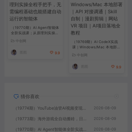
（19770期）AI Agent智能体
全阶实战课；从原理到实操全
程手把手，无需编程基础也能
中创网
（19769期）AI CodeX实战
搭建自动运行的智能体
课｜Windows/Mac 本地部署
图图
｜API 对接调通｜Skill 自制
9.9
中创网
｜漫剧剪辑｜网站 VR 项目｜
AI项目落地全教程
图图
9.9
猜你喜欢
（19774期）YouTube油管AI视频变现教程-更新：账号搭建×AI成片×去重限流解决方案×YPP变现×AI真人生成×人物一致性
2026-08-09
（19773期）海外游戏全自动搬砖，日入1000+，全天无人值守，绿色稳定！
2026-08-09
（19770期）AI Agent智能体全阶实战课；从原理到实操全程手把手，无需编程基础也能搭建自动运行的智能体
2026-08-09