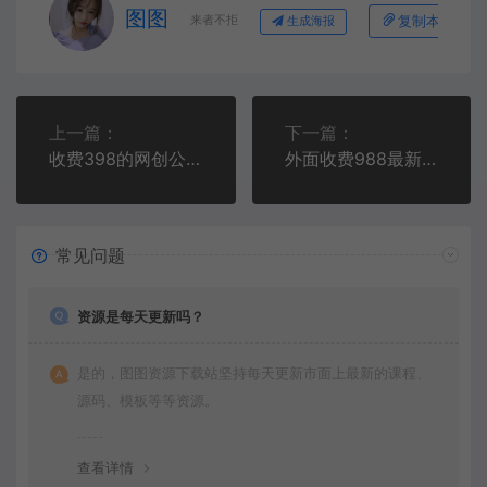
图图
来者不拒
复制本文链接
生成海报
上一篇：
下一篇：
收费398的网创公众号个人IP项目，教你打造个人网创ip，每天10分钟，实现网赚的第一个小目标
外面收费988最新31平台广告掘金全自动挂机，单设备日入100+【脚本+教程】
常见问题
资源是每天更新吗？
是的，图图资源下载站坚持每天更新市面上最新的课程、
源码、模板等等资源。
查看详情