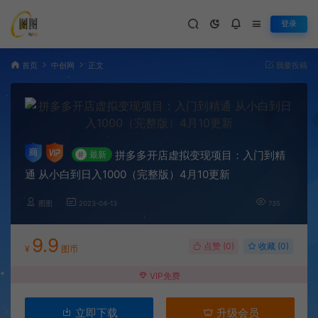
登录
首页
中创网
正文
我要投稿
拼多多开店虚拟变现项目：入门到精
#
最新
通 从小白到日入1000（完整版）4月10更新
图图
2023-04-13
735
9.9
点赞 (
0
)
收藏 (0)
¥
图币
VIP免费
立即下载
升级会员