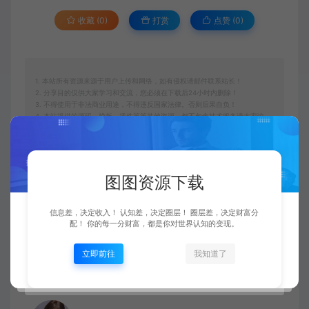
收藏 (0)
打赏
点赞 (
0
)
1. 本站所有资源来源于用户上传和网络，如有侵权请邮件联系站长！
2. 分享目的仅供大家学习和交流，您必须在下载后24小时内删除！
3. 不得使用于非法商业用途，不得违反国家法律。否则后果自负！
4. 本站提供的源码、模板、插件等等其他资源，都不包含技术服务请大家谅
解！
5. 如有链接无法下载、失效或广告，请联系管理员处理！
6. 本站资源售价只是赞助，收取费用仅维持本站的日常运营所需！
7. 如果您也有好的资源或教程，您可以投稿发布，成功分享后有图币奖励和
额外收入！
图图资源下载
图图资源网
中创网
拼多多开店虚拟变现项目：入门到精通 从
信息差，决定收入！ 认知差，决定圈层！ 圈层差，决定财富分
配！ 你的每一分财富，都是你对世界认知的变现。
小白到日入1000（完整版）4月10更新
https://vip.f6sj.com/27623.html
立即前往
我知道了