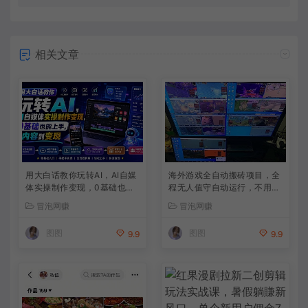
相关文章
用大白话教你玩转AI，AI自媒
海外游戏全自动搬砖项目，全
体实操制作变现，0基础也能
程无人值守自动运行，不用熬
上手，从内容到变现
夜盯盘，轻松实现日入1k【揭
冒泡网赚
冒泡网赚
秘】
图图
图图
9.9
9.9