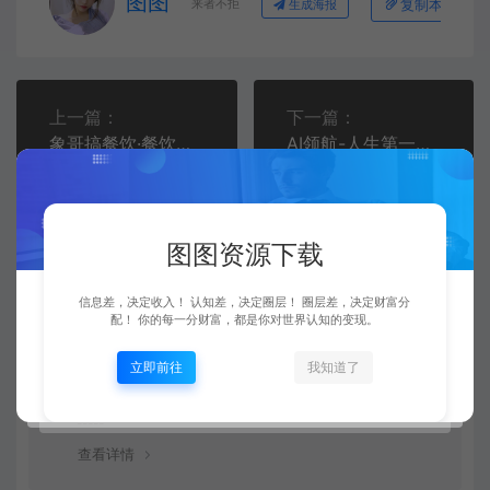
图图
来者不拒
复制本文链接
生成海报
上一篇：
下一篇：
象哥搞餐饮·餐饮爆店营销实战方法，小白能立刻上手的课
AI领航-人生第一节AI课，拉开你与普通工作者的距离！30位AI领域极客，汇集1000小时Al心得
常见问题
图图资源下载
资源是每天更新吗？
信息差，决定收入！ 认知差，决定圈层！ 圈层差，决定财富分
配！ 你的每一分财富，都是你对世界认知的变现。
是的，图图资源下载站坚持每天更新市面上最新的课程、
立即前往
我知道了
源码、模板等等资源。
查看详情