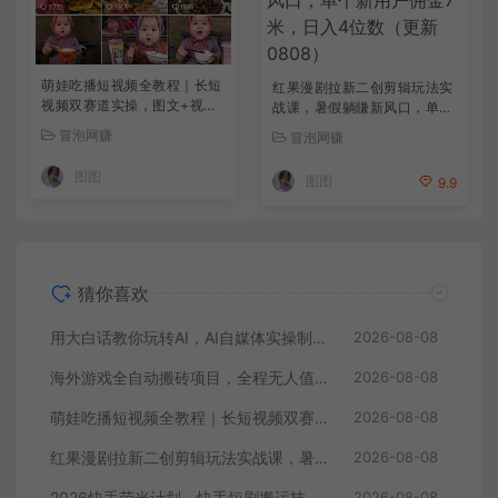
萌娃吃播短视频全教程｜长短
红果漫剧拉新二创剪辑玩法实
视频双赛道实操，图文+视频
战课，暑假躺賺新风口，单个
零基础保姆式教学，伙伴计
新用户佣金7米，日入4位数
冒泡网赚
冒泡网赚
划-收徒-商单等多种变现方式
（更新0808）
图图
图图
9.9
猜你喜欢
用大白话教你玩转AI，AI自媒体实操制作变现，0基础也能上手，从内容到变现
2026-08-08
海外游戏全自动搬砖项目，全程无人值守自动运行，不用熬夜盯盘，轻松实现日入1k【揭秘】
2026-08-08
萌娃吃播短视频全教程｜长短视频双赛道实操，图文+视频零基础保姆式教学，伙伴计划-收徒-商单等多种变现方式
2026-08-08
红果漫剧拉新二创剪辑玩法实战课，暑假躺賺新风口，单个新用户佣金7米，日入4位数（更新0808）
2026-08-08
2026快手荧光计划，快手短剧搬运技术，条条过原创，新号和老号0粉都可以做，有播放量就能賺到钱
2026-08-08