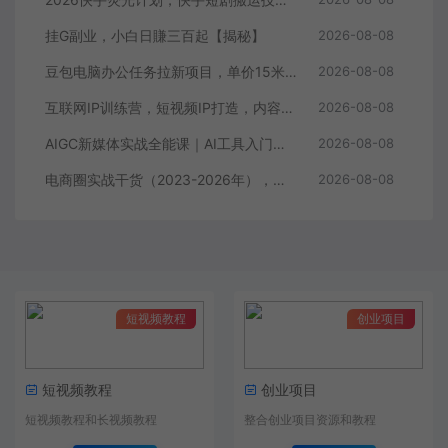
挂G副业，小白日賺三百起【揭秘】
2026-08-08
豆包电脑办公任务拉新项目，单价15米，最近很多人爆单，收入好几W，转化率超高，达人闭眼冲！（更新0808）
2026-08-08
互联网IP训练营，短视频IP打造，内容创作运营
2026-08-08
AIGC新媒体实战全能课｜AI工具入门、短视频全流程制作、主流绘图软件实操、数字人商业视频落地教程
2026-08-08
电商圈实战干货（2023-2026年），覆盖淘系、拼多多、抖音、小红书等多平台，助力电商人避开坑、提效率、稳盈利（更新08月08日）
2026-08-08
短视频教程
创业项目
短视频教程
创业项目
短视频教程和长视频教程
整合创业项目资源和教程