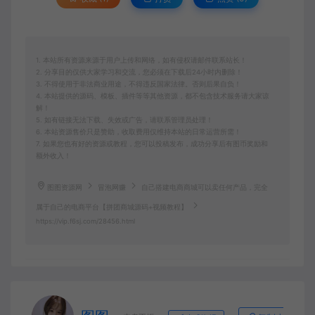
1. 本站所有资源来源于用户上传和网络，如有侵权请邮件联系站长！
2. 分享目的仅供大家学习和交流，您必须在下载后24小时内删除！
3. 不得使用于非法商业用途，不得违反国家法律。否则后果自负！
4. 本站提供的源码、模板、插件等等其他资源，都不包含技术服务请大家谅
解！
5. 如有链接无法下载、失效或广告，请联系管理员处理！
6. 本站资源售价只是赞助，收取费用仅维持本站的日常运营所需！
7. 如果您也有好的资源或教程，您可以投稿发布，成功分享后有图币奖励和
额外收入！
图图资源网
冒泡网赚
自己搭建电商商城可以卖任何产品，完全
属于自己的电商平台【拼团商城源码+视频教程】
https://vip.f6sj.com/28456.html