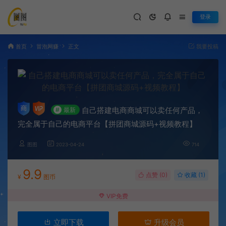
登录
首页
冒泡网赚
正文
我要投稿
自己搭建电商商城可以卖任何产品，
#
最新
完全属于自己的电商平台【拼团商城源码+视频教程】
图图
2023-04-24
714
9.9
点赞 (
0
)
收藏 (1)
¥
图币
VIP免费
立即下载
升级会员