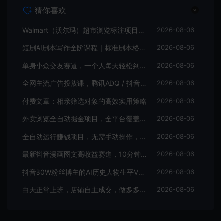
猜你喜欢
Walmart（沃尔玛）超市浏览标注项目，单账号日收益20+单电脑日收益可达800+带分佣机制【揭秘】
2026-08-06
短剧AI剧本写作全阶课程｜标准剧本格式、AI写剧指令、投稿过稿技巧、网文改编、主线剧情把控、审稿避坑全套实操教学
2026-08-06
单身小众交友赛道，一个人每天轻松到手1000+，落地快、见效稳【揭秘】
2026-08-06
全网主流广告投放课，腾讯ADQ / 抖音 / 快手 / B 站实操教学，手把手教投手赚钱变现，全套变现拆解稳定出单
2026-08-06
付费文章：相亲筛选对象的高效实用策略
2026-08-06
外卖浏览全自动掘金项目，全平台覆盖，单窗口一天30+，可批量矩阵做，轻松日入500+【揭秘】
2026-08-06
全自动运行賺钱项目，无需手动操作，稳定运行长期可做，新手副业首选【揭秘】
2026-08-06
最新抖音漫画图文高收益赛道，10分钟制作一个作品，稳拿创作者伙伴计划收益
2026-08-06
抖音80W粉丝博主的AI历史人物生平VLOG教学，不用拍摄不用露脸，AI帮你搞定，轻松解锁伙伴计划+精选收益
2026-08-06
白天正常上班，店铺自主成交，做多多虚拟每月新增1-3W稳定被动收入【揭秘】
2026-08-06