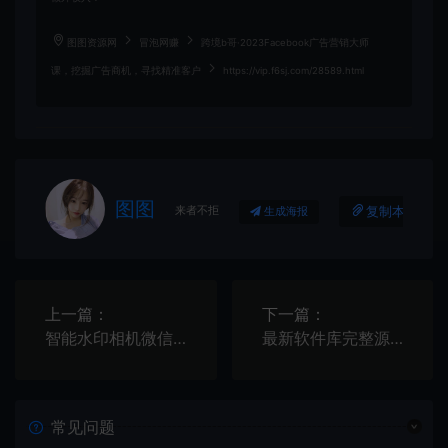
图图资源网
冒泡网赚
跨境b哥·2023Facebook广告营销大师
课，挖掘广告商机，寻找精准客户
https://vip.f6sj.com/28589.html
图图
来者不拒
复制本文链接
生成海报
上一篇：
下一篇：
智能水印相机微信小程序源码 支持自定义内容 照片添加水印
最新软件库完整源码+详细教程 多种变现模式【价值188元-非市面泛滥】
常见问题