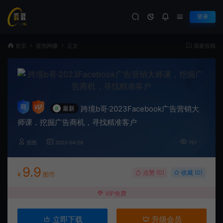
登录
首页
冒泡网赚
正文
我要投稿
跨境b哥·2023Facebook广告营销大
#
最新
师课，挖掘广告商机，寻找精准客户
图图
2023-04-26
757
9.9
点赞 (
0
)
收藏 (0)
¥
图币
VIP免费
立即下载
升级会员