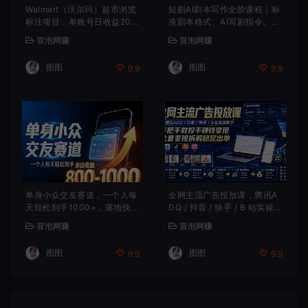
Walmart（沃尔玛）超市浏览
短剧AI剧本写作全阶课程｜标
标注项目，单账号日收益20
准剧本格式、AI写剧指令、投
+单电脑日收益可达800+带
稿过稿技巧、网文改编、主线
冒泡网赚
冒泡网赚
分佣机制【揭秘】
剧情把控、审稿避坑全套实操
教学
图图
图图
9.9
9.9
单身小众交友赛道，一个人每
全网主流广告投放课，腾讯A
天轻松到手1000+，落地快、
DQ / 抖音 / 快手 / B 站实操教
见效稳【揭秘】
学，手把手教投手赚钱变现，
冒泡网赚
冒泡网赚
全套变现拆解稳定出单
图图
图图
9.9
9.9