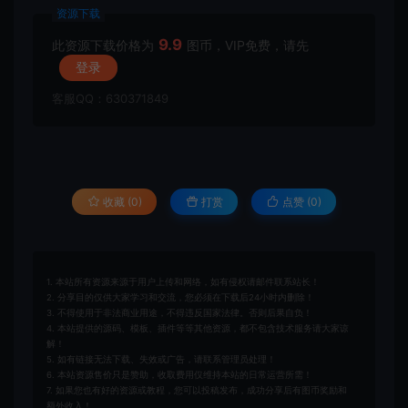
资源下载
9.9
此资源下载价格为
图币，VIP免费，请先
登录
客服QQ：630371849
收藏 (0)
打赏
点赞 (
0
)
1. 本站所有资源来源于用户上传和网络，如有侵权请邮件联系站长！
2. 分享目的仅供大家学习和交流，您必须在下载后24小时内删除！
3. 不得使用于非法商业用途，不得违反国家法律。否则后果自负！
4. 本站提供的源码、模板、插件等等其他资源，都不包含技术服务请大家谅
解！
5. 如有链接无法下载、失效或广告，请联系管理员处理！
6. 本站资源售价只是赞助，收取费用仅维持本站的日常运营所需！
7. 如果您也有好的资源或教程，您可以投稿发布，成功分享后有图币奖励和
额外收入！