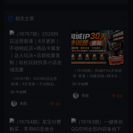
相关文章
（19766期）同城IP30天特训
营-更新｜拍摄剪辑+脚本文案
（19767期）2026抖店运营
+引流成交，打爆本地流量提
新课｜8月更新｜不动销起店
中创网
升门店业绩实操教学
+商品卡爆发｜达人玩法+店
中创网
群批量复制｜轻松玩转抖音小
图图
9.9
店全域流量
图图
9.9