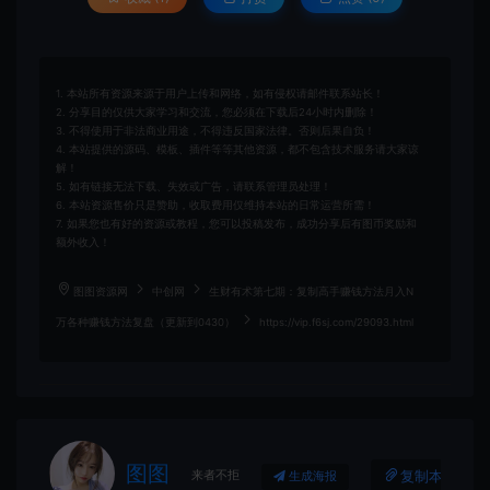
1. 本站所有资源来源于用户上传和网络，如有侵权请邮件联系站长！
2. 分享目的仅供大家学习和交流，您必须在下载后24小时内删除！
3. 不得使用于非法商业用途，不得违反国家法律。否则后果自负！
4. 本站提供的源码、模板、插件等等其他资源，都不包含技术服务请大家谅
解！
5. 如有链接无法下载、失效或广告，请联系管理员处理！
6. 本站资源售价只是赞助，收取费用仅维持本站的日常运营所需！
7. 如果您也有好的资源或教程，您可以投稿发布，成功分享后有图币奖励和
额外收入！
图图资源网
中创网
生财有术第七期：复制高手赚钱方法月入N
万各种赚钱方法复盘（更新到0430）
https://vip.f6sj.com/29093.html
图图
来者不拒
复制本文链接
生成海报