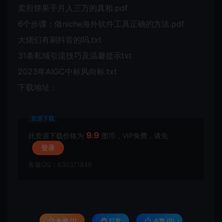
卖煎饼果子月入三万的真相.pdf
6个步骤：做niche海外软件工具正确的方法.pdf
大佬们有刷抖音的吗.txt
31条私域引流技巧及温馨提示txt
2023年AIGC中标风向标.txt
下载地址：
资源下载
9.9
此资源下载价格为
图币，VIP免费，请先
登录
客服QQ：630371849
收藏 (1)
打赏
点赞 (
0
)