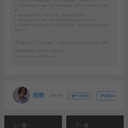
3. 不得使用于非法商业用途，不得违反国家法律。否则后果自负！
4. 本站提供的源码、模板、插件等等其他资源，都不包含技术服务请大家谅
解！
5. 如有链接无法下载、失效或广告，请联系管理员处理！
6. 本站资源售价只是赞助，收取费用仅维持本站的日常运营所需！
7. 如果您也有好的资源或教程，您可以投稿发布，成功分享后有图币奖励和
额外收入！
图图资源网
冒泡网赚
外面收费998的AI伪原创混剪脚本，伪原
创剪辑必备神器【永久脚本+详细教程】
https://vip.f6sj.com/29199.html
图图
来者不拒
复制本文链接
生成海报
上一篇：
下一篇：