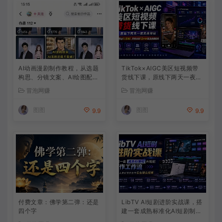
AI动画漫剧制作教程，从选题
TikTok×AIGC美区短视频带
构思、分镜文案、AI绘图配音
货线下课，原线下两天一夜实
到剪映成片的完整创作流
战课程，原价1.5W，完整收录
冒泡网赚
冒泡网赚
12小时高清授课视频
图图
图图
9.9
9.9
付费文章：佛学第二弹：还是
LibTV AI短剧进阶实战课，搭
四个字
建一套成熟标准化AI短剧制作
工作流，带你从素材创作走向