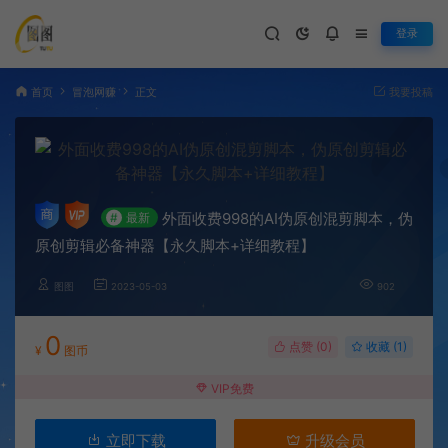
登录
首页
冒泡网赚
正文
我要投稿
外面收费998的AI伪原创混剪脚本，伪
#
最新
原创剪辑必备神器【永久脚本+详细教程】
图图
2023-05-03
902
0
点赞 (
0
)
收藏 (1)
¥
图币
VIP免费
立即下载
升级会员