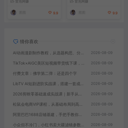
冒泡网赚
冒泡网赚
专业镜头叙事
图图
图图
9.9
9.9
猜你喜欢
AI动画漫剧制作教程，从选题构思、分镜文案、AI绘图配音到剪映成片的完整创作流
2026-08-09
TikTok×AIGC美区短视频带货线下课，原线下两天一夜实战课程，原价1.5W，完整收录12小时高清授课视频
2026-08-09
付费文章：佛学第二弹：还是四个字
2026-08-09
LibTV AI短剧进阶实战课，搭建一套成熟标准化AI短剧制作工作流，带你从素材创作走向专业镜头叙事
2026-08-09
2026剪映零基础速成实战课｜新手从工具认知、剪辑剪辑、特效配音到爆款短视频完整制作一站式教学
2026-08-09
松鼠会电商VIP课程，从基础布局到高阶优化，助你掌握淘宝运营逻辑，提升店铺流量与转化（更新0809）
2026-08-09
阿里巴巴1688店铺基建，手把手教你搞定开店必备操作（更新8月）
2026-08-09
小众但不冷门，小红书卖大疆滤镜参数，一单39，321天卖了1.7w+份
2026-08-09