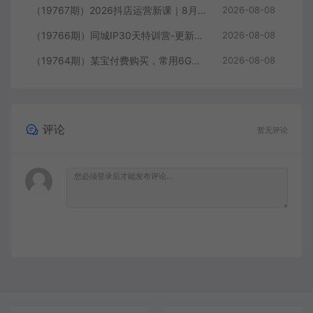
（19767期）2026抖店运营新课｜8月更新｜不动销起店+商品卡爆发｜达人玩法+店群批量复制｜轻松玩转抖音小店全域流量
2026-08-08
（19766期）同城IP30天特训营-更新｜拍摄剪辑+脚本文案+引流成交，打爆本地流量提升门店业绩实操教学
2026-08-08
（19764期）某宝付费购买，常用6G音效合集！970+首宣传片背景音乐，无版权可商用大气素材，分类清晰，高质量内容
2026-08-08
评论
暂无评论