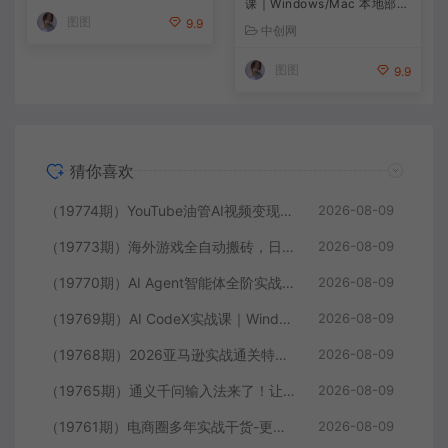
课｜Windows/Mac 本地部署
图图
｜API 对接调通｜Skill 自制
9.9
中创网
｜漫剧剪辑｜网站 VR 项目｜
AI项目落地全教程
图图
9.9
猜你喜欢
（19774期）YouTube油管AI视频变现教程-更新：账号搭建×AI成片×去重限流解决方案×YPP变现×AI真人生成×人物一致性
2026-08-09
（19773期）海外游戏全自动搬砖，日入1000+，全天无人值守，绿色稳定！
2026-08-09
（19770期）AI Agent智能体全阶实战课；从原理到实操全程手把手，无需编程基础也能搭建自动运行的智能体
2026-08-09
（19769期）AI CodeX实战课｜Windows/Mac 本地部署｜API 对接调通｜Skill 自制｜漫剧剪辑｜网站 VR 项目｜AI项目落地全教程
2026-08-09
（19768期）2026亚马逊实战通关特训营-2026更新，多维选品+渐进式打法+AI应用，从0到1打造盈利店铺
2026-08-09
（19765期）通义千问输入法来了！让文字输入变得如此简单，最快 300 字/分，AI 自动润色，说话秒变工整文字
2026-08-09
（19761期）电商圈多年实战干货-更新2026：多位资深师兄实战干货/覆盖全域平台，中小卖家可复制的盈利指南
2026-08-09