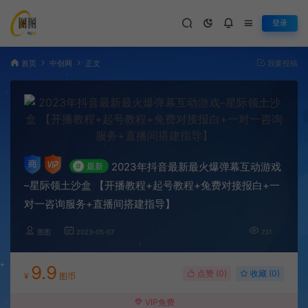
登录
首页
中创网
正文
我要投稿
2023年抖音最新最火爆弹幕互动游戏
#
最新
–星际领土沙盒 【开播教程+起号教程+兔费对接报白+一
对一咨询服务+直播间搭建指导】
图图
2023-05-07
731
9.9
点赞 (
0
)
收藏 (0)
¥
图币
VIP免费