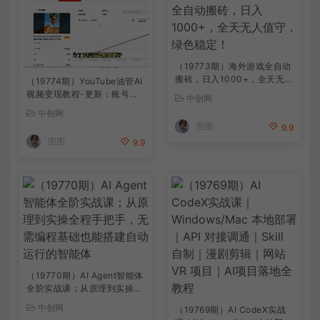
（19773期）海外游戏全自动
搬砖，日入1000+，全天无人
（19774期）YouTube油管AI
值守，绿色稳定！
视频变现教程-更新：账号搭
中创网
建×AI成片×去重限流解决方
中创网
案×YPP变现×AI真人生成×人
图图
9.9
物一致性
图图
9.9
（19770期）AI Agent智能体
全阶实战课；从原理到实操全
程手把手，无需编程基础也能
中创网
（19769期）AI CodeX实战
搭建自动运行的智能体