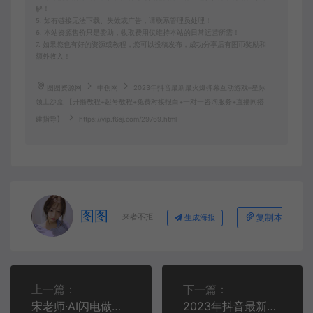
解！
5. 如有链接无法下载、失效或广告，请联系管理员处理！
6. 本站资源售价只是赞助，收取费用仅维持本站的日常运营所需！
7. 如果您也有好的资源或教程，您可以投稿发布，成功分享后有图币奖励和
额外收入！
图图资源网
中创网
2023年抖音最新最火爆弹幕互动游戏–星际
领土沙盒 【开播教程+起号教程+兔费对接报白+一对一咨询服务+直播间搭
建指导】
https://vip.f6sj.com/29769.html
图图
来者不拒
复制本文链接
生成海报
上一篇：
下一篇：
宋老师·AI闪电做课法，用AI帮你7天做出爆款课，10秒出课纲，3分钟出课稿，还比你自己写得好
2023年抖音最新最火爆弹幕互动游戏–裂变大作战 【开播教程+起号教程+兔费对接报白+一对一咨询服务+直播间搭建指导】