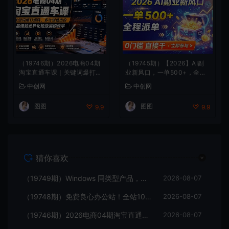
（19746期）2026电商04期
（19745期）【2026】AI副
淘宝直通车课｜关键词爆打矩
业新风口，一单500+，全程
阵，多计划低出价，新品爆款
派单，0门槛直接干
中创网
中创网
差异化投放实操教学
图图
图图
9.9
9.9
猜你喜欢
（19749期）Windows 同类型产品，我只想吹爆它！把听歌变成了一场沉浸式视听现场，支持多平台歌单播放 Mineradio
2026-08-07
（19748期）免费良心办公站！全站100000+海量PPT素材免费下载，每日更新，分类清晰，免注册登录下载 爱PPT网
2026-08-07
（19746期）2026电商04期淘宝直通车课｜关键词爆打矩阵，多计划低出价，新品爆款差异化投放实操教学
2026-08-07