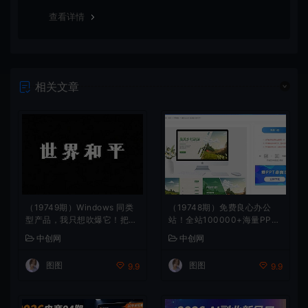
查看详情
相关文章
（19749期）Windows 同类
（19748期）免费良心办公
型产品，我只想吹爆它！把听
站！全站100000+海量PPT
歌变成了一场沉浸式视听现
素材免费下载，每日更新，分
中创网
中创网
场，支持多平台歌单播放 Min
类清晰，免注册登录下载 爱P
eradio
PT网
图图
图图
9.9
9.9