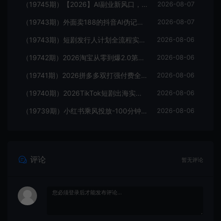
（19745期）【2026】AI副业新风口，一单500+，全程派单，0门槛直接干
2026-08-07
（19743期）外面卖188的抖音AI伪记录片赛道掘金全攻略；从选题到发布十一大环节拆解，零基础也能做出高流量真实感内容
2026-08-07
（19743期）短剧发行人计划全流程实操教程；从账号定位到选剧剪辑再到发布技巧，零基础也能快速上手出单
2026-08-06
（19742期）2026淘宝从零到爆2.0第85期；主推款五项高权重初始设置，改销量评晒秒单快速破零积累基础权重
2026-08-06
（19741期）2026拼多多双打强付费全攻略-62期；成本推广加托管双剑合璧，系统讲解7种付费玩法优劣势与选择策略
2026-08-06
（19740期）2026TikTok短剧出海实战课：IAA广告分账×IAP付费变现×账号搭建×平台规则×双轨爆发×回款全流程
2026-08-06
（19739期）小红书乘风投放-100分钟实操课｜开户返点·标准投搭建·莱卡定向，新店建模撬动笔记自然流量全套教学
2026-08-06
评论
暂无评论