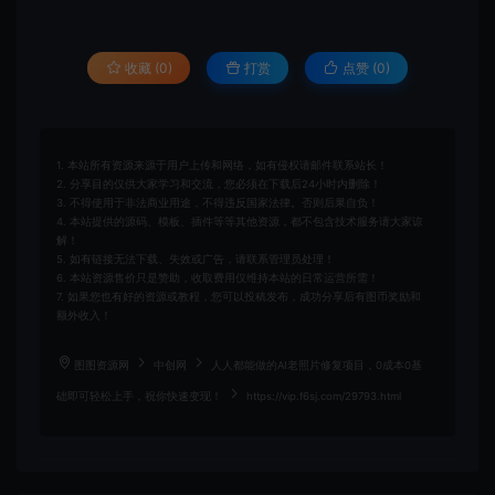
收藏 (0)
打赏
点赞 (
0
)
1. 本站所有资源来源于用户上传和网络，如有侵权请邮件联系站长！
2. 分享目的仅供大家学习和交流，您必须在下载后24小时内删除！
3. 不得使用于非法商业用途，不得违反国家法律。否则后果自负！
4. 本站提供的源码、模板、插件等等其他资源，都不包含技术服务请大家谅
解！
5. 如有链接无法下载、失效或广告，请联系管理员处理！
6. 本站资源售价只是赞助，收取费用仅维持本站的日常运营所需！
7. 如果您也有好的资源或教程，您可以投稿发布，成功分享后有图币奖励和
额外收入！
图图资源网
中创网
人人都能做的AI老照片修复项目，0成本0基
础即可轻松上手，祝你快速变现！
https://vip.f6sj.com/29793.html