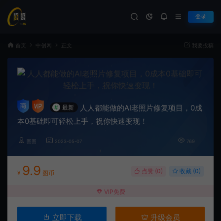
登录
首页
中创网
正文
我要投稿
人人都能做的AI老照片修复项目，0成
#
最新
本0基础即可轻松上手，祝你快速变现！
图图
2023-05-07
769
9.9
点赞 (
0
)
收藏 (0)
¥
图币
VIP免费
立即下载
升级会员