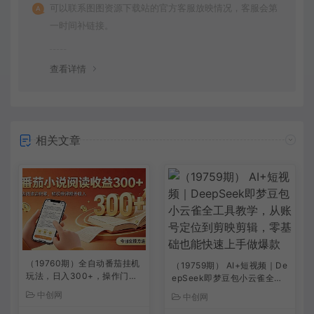
可以联系图图资源下载站的官方客服放映情况，客服会第
一时间补链接。
查看详情
相关文章
（19760期）全自动番茄挂机
（19759期） AI+短视频｜De
玩法，日入300+，操作门槛
epSeek即梦豆包小云雀全工
低，一台电脑即可开展
具教学，从账号定位到剪映剪
中创网
中创网
辑，零基础也能快速上手做爆