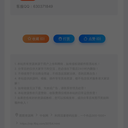
客服QQ：630371849
收藏 (0)
打赏
点赞 (
0
)
1. 本站所有资源来源于用户上传和网络，如有侵权请邮件联系站长！
2. 分享目的仅供大家学习和交流，您必须在下载后24小时内删除！
3. 不得使用于非法商业用途，不得违反国家法律。否则后果自负！
4. 本站提供的源码、模板、插件等等其他资源，都不包含技术服务请大家谅
解！
5. 如有链接无法下载、失效或广告，请联系管理员处理！
6. 本站资源售价只是赞助，收取费用仅维持本站的日常运营所需！
7. 如果您也有好的资源或教程，您可以投稿发布，成功分享后有图币奖励和
额外收入！
图图资源网
中创网
利用流量密码拉新，一个作品300-1000+
https://vip.f6sj.com/30154.html