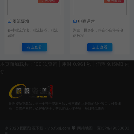
引流爆粉
电商运营
各种引流方法，引流技巧，引流
淘宝，拼多多，抖音小店等等电
思维
商教程
点击查看
点击查看
本页面加载共：100 次查询 | 用时 0.961 秒 | 消耗 9.15MB 内
存
图图资源下载站，是一个整合资源网站，分享市面上最新的创业项目，付费课
程，自媒体素材，破解版软件，单机游戏大作等等，每日持续更新！
© 2023 图图资源下载 - vip.f6sj.com
网站地图
冀ICP备19033803
号