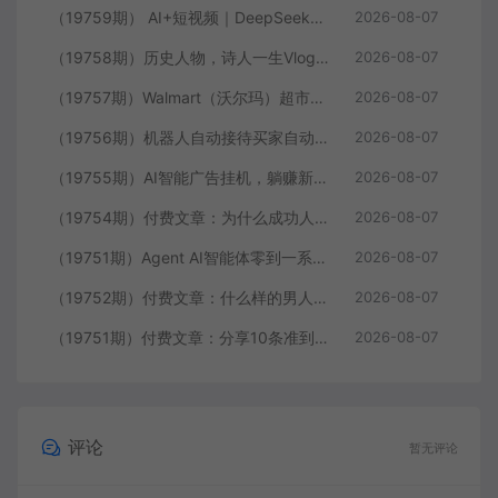
（19759期） AI+短视频｜DeepSeek即梦豆包小云雀全工具教学，从账号定位到剪映剪辑，零基础也能快速上手做爆款
2026-08-07
（19758期）历史人物，诗人一生Vlog教学， AI制作丨伙伴计划丨精选收益丨商单收徒 ，新领域红利期，抓紧做
2026-08-07
（19757期）Walmart（沃尔玛）超市浏览标注项目，单账号日收益20+ 单电脑日收益可达1000+带分佣机制
2026-08-07
（19756期）机器人自动接待买家自动发货，跟着系统学拼多多虚拟月入1-5万
2026-08-07
（19755期）AI智能广告挂机，躺赚新模式 设备托管运行，解放双手持续变现
2026-08-07
（19754期）付费文章：为什么成功人士的精力都很旺盛？
2026-08-07
（19751期）Agent AI智能体零到一系统课；零基础也能学会自动化实战，从核心概念到Coze工作流搭建完整覆盖
2026-08-07
（19752期）付费文章：什么样的男人最让女人无法抵抗？
2026-08-07
（19751期）付费文章：分享10条准到可怕的识人术术，希望能帮到大家。
2026-08-07
评论
暂无评论