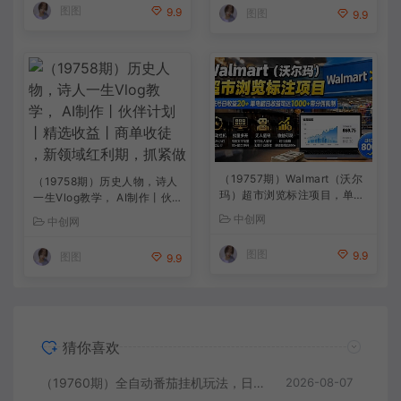
款
图图
9.9
图图
9.9
（19757期）Walmart（沃尔
（19758期）历史人物，诗人
玛）超市浏览标注项目，单账
一生Vlog教学， AI制作丨伙
号日收益20+ 单电脑日收益可
伴计划丨精选收益丨商单收徒
中创网
中创网
达1000+带分佣机制
，新领域红利期，抓紧做
图图
9.9
图图
9.9
猜你喜欢
（19760期）全自动番茄挂机玩法，日入300+，操作门槛低，一台电脑即可开展
2026-08-07