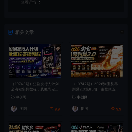
查看详情
相关文章
（19743期）短剧发行人计划
（19742期）2026淘宝从零
全流程实操教程；从账号定位
到爆2.0第85期；主推款五项
到选剧剪辑再到发布技巧，零
高权重初始设置，改销量评晒
中创网
中创网
基础也能快速上手出单
秒单快速破零积累基础权重
图图
图图
9.9
9.9