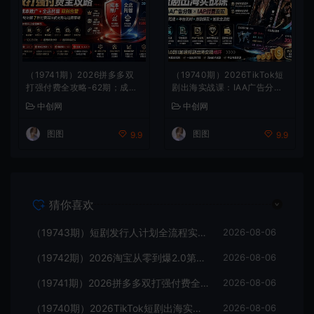
（19741期）2026拼多多双
（19740期）2026TikTok短
打强付费全攻略-62期；成本
剧出海实战课：IAA广告分账
推广加托管双剑合璧，系统讲
×IAP付费变现×账号搭建×平
中创网
中创网
解7种付费玩法优劣势与选择
台规则×双轨爆发×回款全流
策略
程
图图
图图
9.9
9.9
猜你喜欢
（19743期）短剧发行人计划全流程实操教程；从账号定位到选剧剪辑再到发布技巧，零基础也能快速上手出单
2026-08-06
（19742期）2026淘宝从零到爆2.0第85期；主推款五项高权重初始设置，改销量评晒秒单快速破零积累基础权重
2026-08-06
（19741期）2026拼多多双打强付费全攻略-62期；成本推广加托管双剑合璧，系统讲解7种付费玩法优劣势与选择策略
2026-08-06
（19740期）2026TikTok短剧出海实战课：IAA广告分账×IAP付费变现×账号搭建×平台规则×双轨爆发×回款全流程
2026-08-06