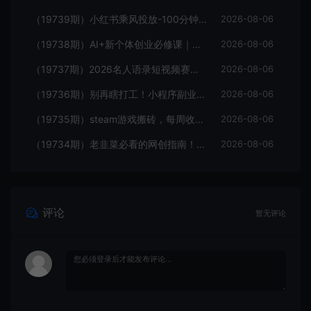
（19739期）小红书乘风投放-100分钟实操课｜开户返点·标准投搭建·莱卡定向，新店建模撬动笔记自然流量全套教学
2026-08-06
（19738期）AI+新个体创业必修课｜道法术器｜商业逻辑·小红书流量·AI智能体｜低成本打造个人变现小生意全套教学
2026-08-06
（19737期）2026名人语录短视频赛道全攻略；从文案撰写到声音克隆部署，系统掌握涨粉变现双赢制作技术
2026-08-06
（19736期）别再瞎打工！小程序副业每天稳定躺赚200+
2026-08-06
（19735期）steam游戏搬砖，每周收益20-80%，只需操作1-2个小时，月入稳稳过万，零风险长期做
2026-08-06
（19734期）老韭菜必看的网创指南！了解项目类型，才能找到好的项目，才能拿到想要的结果
2026-08-06
评论
暂无评论