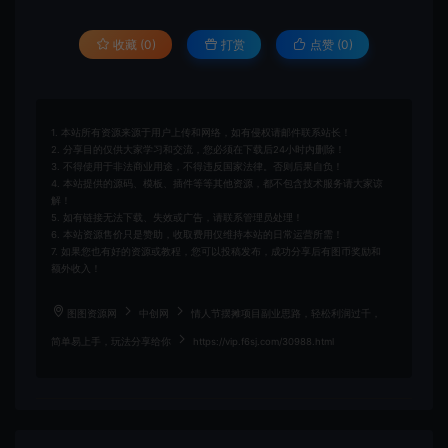
收藏 (0)
打赏
点赞 (
0
)
1. 本站所有资源来源于用户上传和网络，如有侵权请邮件联系站长！
2. 分享目的仅供大家学习和交流，您必须在下载后24小时内删除！
3. 不得使用于非法商业用途，不得违反国家法律。否则后果自负！
4. 本站提供的源码、模板、插件等等其他资源，都不包含技术服务请大家谅
解！
5. 如有链接无法下载、失效或广告，请联系管理员处理！
6. 本站资源售价只是赞助，收取费用仅维持本站的日常运营所需！
7. 如果您也有好的资源或教程，您可以投稿发布，成功分享后有图币奖励和
额外收入！
图图资源网
中创网
情人节摆摊项目副业思路，轻松利润过千，
简单易上手，玩法分享给你
https://vip.f6sj.com/30988.html