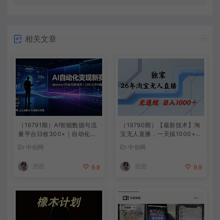
相关文章
（19791期）AI智能数据与流
（19790期）【最新技术】淘
量平台日收300+｜自动化流
宝无人直播，一天搞1000+，
量变现新项目
独家技术，无违规封号，可矩
中创网
中创网
阵开播，长期稳定
图图
图图
9.9
9.9