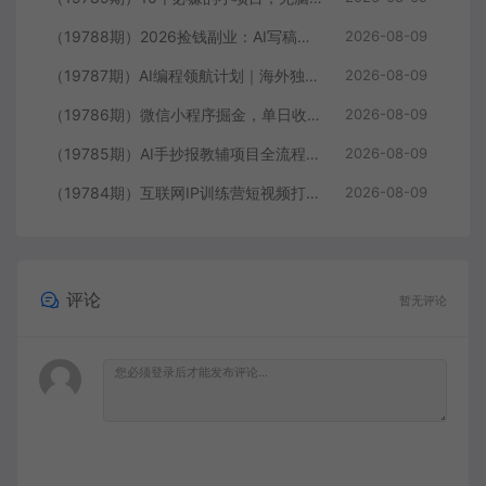
（19788期）2026捡钱副业：AI写稿一单5张，免费派单群，0门槛直接干
2026-08-09
（19787期）AI编程领航计划｜海外独立站实战｜多Agent一键建站｜站点开发测试｜冷启动引流｜数据复盘｜出海变现完整教程
2026-08-09
（19786期）微信小程序掘金，单日收益稳定300+，四种收入来源，真正的靠谱可落地项目
2026-08-09
（19785期）AI手抄报教辅项目全流程：对标拆解×封面制作×AI原创内容×多平台发布×私域引流×网盘变现
2026-08-09
（19784期）互联网IP训练营短视频打造课；先忘掉错误认知，解析百亿曝光真相，重新树立内容创作方向感与收入模型认知
2026-08-09
评论
暂无评论