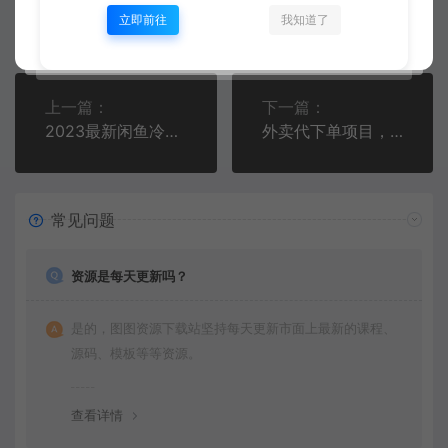
图图
来者不拒
复制本文链接
生成海报
立即前往
我知道了
上一篇：
下一篇：
2023最新闲鱼冷门蓝海玩法，小白零成本当天出单日入200+
外卖代下单项目，小白也能上手捡钱，让肯德基成为你的提款机！
常见问题
资源是每天更新吗？
是的，图图资源下载站坚持每天更新市面上最新的课程、
源码、模板等等资源。
查看详情