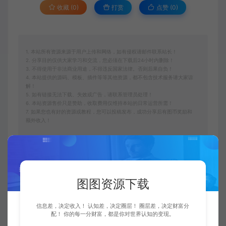
收藏 (0)
打赏
点赞 (
0
)
1. 本站所有资源来源于用户上传和网络，如有侵权请邮件联系站长！
2. 分享目的仅供大家学习和交流，您必须在下载后24小时内删除！
3. 不得使用于非法商业用途，不得违反国家法律。否则后果自负！
4. 本站提供的源码、模板、插件等等其他资源，都不包含技术服务请大家谅
解！
5. 如有链接无法下载、失效或广告，请联系管理员处理！
6. 本站资源售价只是赞助，收取费用仅维持本站的日常运营所需！
7. 如果您也有好的资源或教程，您可以投稿发布，成功分享后有图币奖励和
额外收入！
图图资源网
中创网
商家WIFI推广项目副业思路，一个月轻松收
益2W+，玩法无私分享给你
https://vip.f6sj.com/31329.html
图图资源下载
信息差，决定收入！ 认知差，决定圈层！ 圈层差，决定财富分
配！ 你的每一分财富，都是你对世界认知的变现。