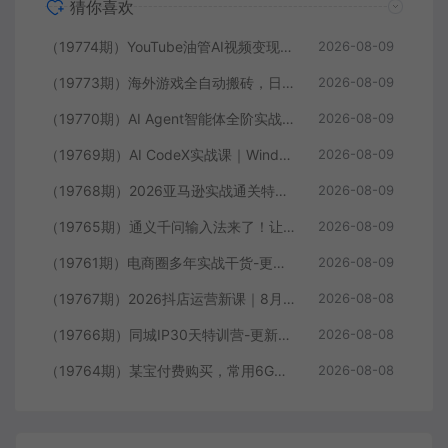
猜你喜欢
（19774期）YouTube油管AI视频变现教程-更新：账号搭建×AI成片×去重限流解决方案×YPP变现×AI真人生成×人物一致性
2026-08-09
（19773期）海外游戏全自动搬砖，日入1000+，全天无人值守，绿色稳定！
2026-08-09
（19770期）AI Agent智能体全阶实战课；从原理到实操全程手把手，无需编程基础也能搭建自动运行的智能体
2026-08-09
（19769期）AI CodeX实战课｜Windows/Mac 本地部署｜API 对接调通｜Skill 自制｜漫剧剪辑｜网站 VR 项目｜AI项目落地全教程
2026-08-09
（19768期）2026亚马逊实战通关特训营-2026更新，多维选品+渐进式打法+AI应用，从0到1打造盈利店铺
2026-08-09
（19765期）通义千问输入法来了！让文字输入变得如此简单，最快 300 字/分，AI 自动润色，说话秒变工整文字
2026-08-09
（19761期）电商圈多年实战干货-更新2026：多位资深师兄实战干货/覆盖全域平台，中小卖家可复制的盈利指南
2026-08-09
（19767期）2026抖店运营新课｜8月更新｜不动销起店+商品卡爆发｜达人玩法+店群批量复制｜轻松玩转抖音小店全域流量
2026-08-08
（19766期）同城IP30天特训营-更新｜拍摄剪辑+脚本文案+引流成交，打爆本地流量提升门店业绩实操教学
2026-08-08
（19764期）某宝付费购买，常用6G音效合集！970+首宣传片背景音乐，无版权可商用大气素材，分类清晰，高质量内容
2026-08-08