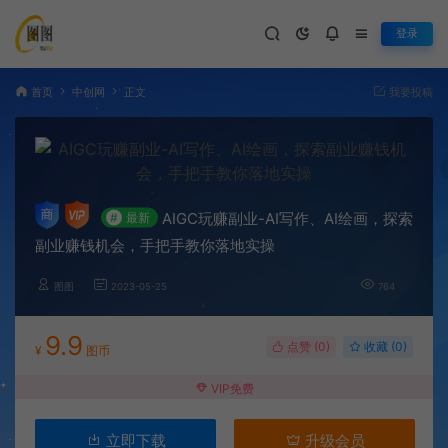
登录
首页
中创网
正文
我要投稿
AIGC玩赚副业-AI写作、AI绘画，探索
#
最新
副业赚钱机会，手把手教你落地实操
图图
2023-05-25
764
9.9
点赞 (
0
)
收藏 (0)
¥
图币
VIP免费
立即下载
升级会员