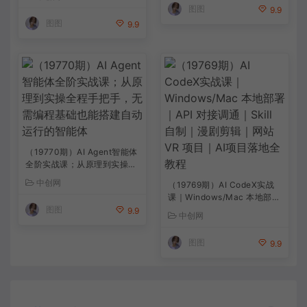
案×YPP变现×AI真人生成×人
图图
9.9
物一致性
图图
9.9
（19770期）AI Agent智能体
全阶实战课；从原理到实操全
程手把手，无需编程基础也能
中创网
（19769期）AI CodeX实战
搭建自动运行的智能体
课｜Windows/Mac 本地部署
图图
｜API 对接调通｜Skill 自制
9.9
中创网
｜漫剧剪辑｜网站 VR 项目｜
AI项目落地全教程
图图
9.9