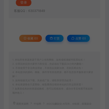
登录
客服QQ：630371849
收藏 (0)
打赏
点赞 (
0
)
1. 本站所有资源来源于用户上传和网络，如有侵权请邮件联系站长！
2. 分享目的仅供大家学习和交流，您必须在下载后24小时内删除！
3. 不得使用于非法商业用途，不得违反国家法律。否则后果自负！
4. 本站提供的源码、模板、插件等等其他资源，都不包含技术服务请大家谅
解！
5. 如有链接无法下载、失效或广告，请联系管理员处理！
6. 本站资源售价只是赞助，收取费用仅维持本站的日常运营所需！
7. 如果您也有好的资源或教程，您可以投稿发布，成功分享后有图币奖励和
额外收入！
图图资源网
中创网
AIGC玩赚副业-AI写作、AI绘画，探索副业