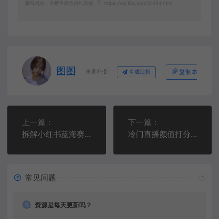
赚钱机会，手把手教你落地实操
https://vip.f6sj.com/31454.html
图图
来者不拒
复制本文链接
生成海报
上一篇：
下一篇：
拆解小红书蓝海赛道：剧本杀副业项目，玩法思路一条龙分享给你【1节视频】
冷门直播颜值打分师副业项目思路，轻松收益月入过W，玩法无私分享给你
常见问题
资源是每天更新吗？