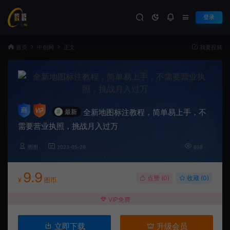
登录
首页
中创网
正文
我要投稿
全新地图标注教程，简单易上手，不
#
最新
需要营业执照，挑战月入过万
图图
2023-05-26
698
9.9
点赞 (
0
)
收藏 (0)
¥
图币
VIP免费
立即下载
升级会员