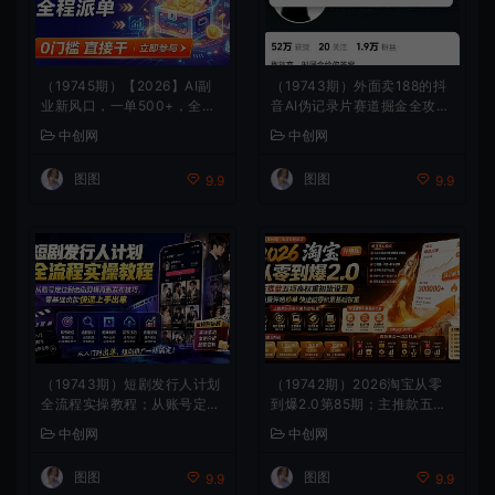
（19745期）【2026】AI副
（19743期）外面卖188的抖
业新风口，一单500+，全程
音AI伪记录片赛道掘金全攻
派单，0门槛直接干
略；从选题到发布十一大环节
中创网
中创网
拆解，零基础也能做出高流量
真实感内容
图图
图图
9.9
9.9
（19743期）短剧发行人计划
（19742期）2026淘宝从零
全流程实操教程；从账号定位
到爆2.0第85期；主推款五项
到选剧剪辑再到发布技巧，零
高权重初始设置，改销量评晒
中创网
中创网
基础也能快速上手出单
秒单快速破零积累基础权重
图图
图图
9.9
9.9