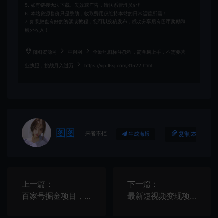
5. 如有链接无法下载、失效或广告，请联系管理员处理！
6. 本站资源售价只是赞助，收取费用仅维持本站的日常运营所需！
7. 如果您也有好的资源或教程，您可以投稿发布，成功分享后有图币奖励和
额外收入！
图图资源网
中创网
全新地图标注教程，简单易上手，不需要营
业执照，挑战月入过万
https://vip.f6sj.com/31522.html
图图
来者不拒
复制本文链接
生成海报
上一篇：
下一篇：
百家号掘金项目，AI搬砖暴利玩法，实测月入1w+
最新短视频变现项目，工具玩法情侣姓氏昵称，非常的简单暴力，适合宝妈学生兼职做【详细教程】