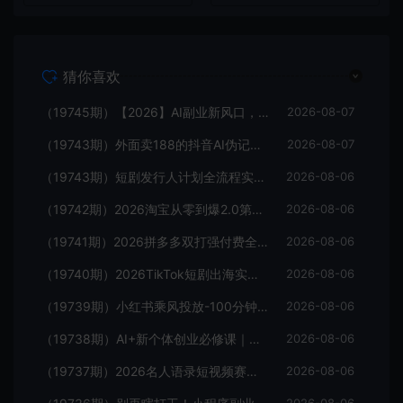
猜你喜欢
（19745期）【2026】AI副业新风口，一单500+，全程派单，0门槛直接干
2026-08-07
（19743期）外面卖188的抖音AI伪记录片赛道掘金全攻略；从选题到发布十一大环节拆解，零基础也能做出高流量真实感内容
2026-08-07
（19743期）短剧发行人计划全流程实操教程；从账号定位到选剧剪辑再到发布技巧，零基础也能快速上手出单
2026-08-06
（19742期）2026淘宝从零到爆2.0第85期；主推款五项高权重初始设置，改销量评晒秒单快速破零积累基础权重
2026-08-06
（19741期）2026拼多多双打强付费全攻略-62期；成本推广加托管双剑合璧，系统讲解7种付费玩法优劣势与选择策略
2026-08-06
（19740期）2026TikTok短剧出海实战课：IAA广告分账×IAP付费变现×账号搭建×平台规则×双轨爆发×回款全流程
2026-08-06
（19739期）小红书乘风投放-100分钟实操课｜开户返点·标准投搭建·莱卡定向，新店建模撬动笔记自然流量全套教学
2026-08-06
（19738期）AI+新个体创业必修课｜道法术器｜商业逻辑·小红书流量·AI智能体｜低成本打造个人变现小生意全套教学
2026-08-06
（19737期）2026名人语录短视频赛道全攻略；从文案撰写到声音克隆部署，系统掌握涨粉变现双赢制作技术
2026-08-06
2026-08-06