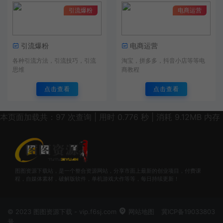
引流爆粉
电商运营
引流爆粉
电商运营
各种引流方法，引流技巧，引流
淘宝，拼多多，抖音小店等等电
思维
商教程
点击查看
点击查看
本页面加载共：97 次查询 | 用时 0.776 秒 | 消耗 9.12MB 内存
图图资源下载站，是一个整合资源网站，分享市面上最新的创业项目，付费课
程，自媒体素材，破解版软件，单机游戏大作等等，每日持续更新！
© 2023 图图资源下载 - vip.f6sj.com
网站地图
冀ICP备19033803
号