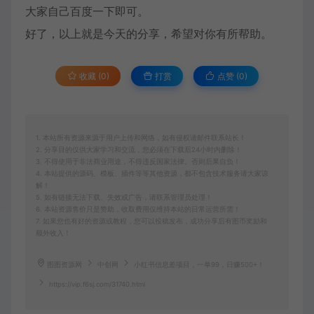
大家自己百度一下即可。
好了，以上就是今天的分享，希望对你有所帮助。
收藏 (0)
打赏
点赞 (
0
)
1. 本站所有资源来源于用户上传和网络，如有侵权请邮件联系站长！
2. 分享目的仅供大家学习和交流，您必须在下载后24小时内删除！
3. 不得使用于非法商业用途，不得违反国家法律。否则后果自负！
4. 本站提供的源码、模板、插件等等其他资源，都不包含技术服务请大家谅
解！
5. 如有链接无法下载、失效或广告，请联系管理员处理！
6. 本站资源售价只是赞助，收取费用仅维持本站的日常运营所需！
7. 如果您也有好的资源或教程，您可以投稿发布，成功分享后有图币奖励和
额外收入！
图图资源网
中创网
小红书信息差项目，一单99，日赚500+！
https://vip.f6sj.com/31740.html