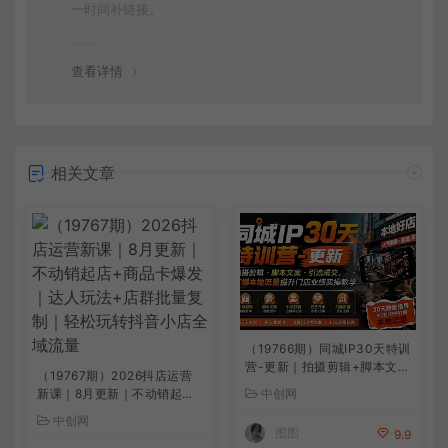
一时间补链接。
查看详情
相关文章
（19766期）同城IP30天特训
营-更新｜拍摄剪辑+脚本文案
（19767期）2026抖店运营
+引流成交，打爆本地流量提
新课｜8月更新｜不动销起店
中创网
升门店业绩实操教学
+商品卡爆发｜达人玩法+店
中创网
群批量复制｜轻松玩转抖音小
图图
9.9
店全域流量