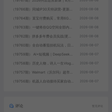
（19767期）2026抖店运营新课｜8月更新｜不动销起店+商品卡爆发｜达人玩法+店群批量复制｜轻松玩转抖音小店全域流量
2026-08-08
（19766期）同城IP30天特训营-更新｜拍摄剪辑+脚本文案+引流成交，打爆本地流量提升门店业绩实操教学
2026-08-08
（19764期）某宝付费购买，常用6G音效合集！970+首宣传片背景音乐，无版权可商用大气素材，分类清晰，高质量内容
2026-08-08
（19763期）一键将你QQ空间全部内容备份下来！照片 / 视频 /动态信息全存本地，Github最新开源项目 QzoneArchive
2026-08-08
（19762期）拼多多年费会员实战(更新2026年)：从基础到高阶盈利，干货拉满，帮你建立稳定盈利运营知识体系
2026-08-08
（19760期）全自动番茄挂机玩法，日入300+，操作门槛低，一台电脑即可开展
2026-08-07
（19759期） AI+短视频｜DeepSeek即梦豆包小云雀全工具教学，从账号定位到剪映剪辑，零基础也能快速上手做爆款
2026-08-07
（19758期）历史人物，诗人一生Vlog教学， AI制作丨伙伴计划丨精选收益丨商单收徒 ，新领域红利期，抓紧做
2026-08-07
（19757期）Walmart（沃尔玛）超市浏览标注项目，单账号日收益20+ 单电脑日收益可达1000+带分佣机制
2026-08-07
（19756期）机器人自动接待买家自动发货，跟着系统学拼多多虚拟月入1-5万
2026-08-07
评论
暂无评论