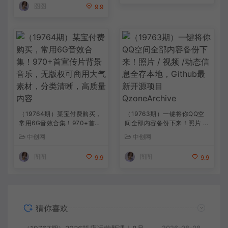
图图
9.9
（19764期）某宝付费购买，
（19763期）一键将你QQ空
常用6G音效合集！970+首宣
间全部内容备份下来！照片 /
传片背景音乐，无版权可商用
视频 /动态信息全存本地，Git
中创网
中创网
大气素材，分类清晰，高质量
hub最新开源项目 QzoneArc
内容
hive
图图
图图
9.9
9.9
猜你喜欢