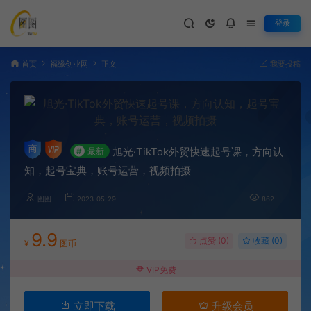
登录
首页
福缘创业网
正文
我要投稿
旭光·TikTok外贸快速起号课，​方向认
#
最新
知，起号宝典，账号运营，视频拍摄
图图
2023-05-29
862
9.9
点赞 (
0
)
收藏 (0)
¥
图币
VIP免费
立即下载
升级会员