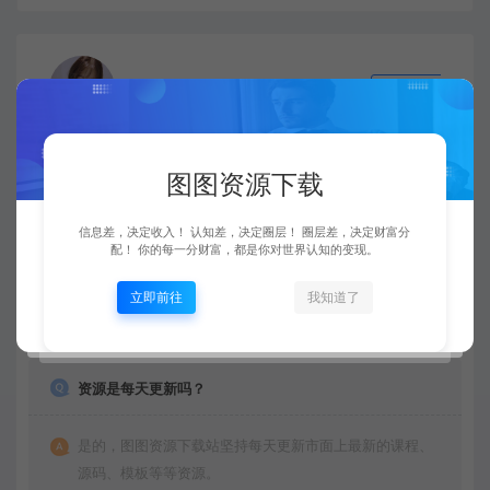
图图
来者不拒
复制本文链接
生成海报
图图资源下载
上一篇：
下一篇：
不露脸读稿子直播玩法，抖音快手视频号，月入3w+详细视频课程
玄学快速爆单，全网独创风水讲解
信息差，决定收入！ 认知差，决定圈层！ 圈层差，决定财富分
配！ 你的每一分财富，都是你对世界认知的变现。
立即前往
我知道了
常见问题
资源是每天更新吗？
是的，图图资源下载站坚持每天更新市面上最新的课程、
源码、模板等等资源。