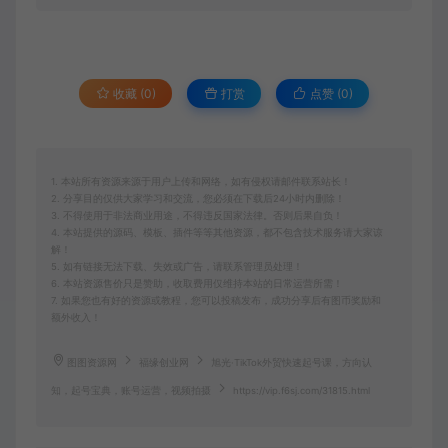
收藏 (0)
打赏
点赞 (
0
)
1. 本站所有资源来源于用户上传和网络，如有侵权请邮件联系站长！
2. 分享目的仅供大家学习和交流，您必须在下载后24小时内删除！
3. 不得使用于非法商业用途，不得违反国家法律。否则后果自负！
4. 本站提供的源码、模板、插件等等其他资源，都不包含技术服务请大家谅
解！
5. 如有链接无法下载、失效或广告，请联系管理员处理！
6. 本站资源售价只是赞助，收取费用仅维持本站的日常运营所需！
7. 如果您也有好的资源或教程，您可以投稿发布，成功分享后有图币奖励和
额外收入！
图图资源网
福缘创业网
旭光·TikTok外贸快速起号课，​方向认
知，起号宝典，账号运营，视频拍摄
https://vip.f6sj.com/31815.html