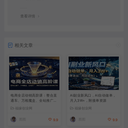
查看详情
相关文章
电商全店动销高阶课：整合直
AI副业新风口，AI自动做单，
通车、万相魔盒、全站推广，
月入3W+，附接单资源
系统化搭建店铺长效动销方案
福缘创业网
福缘创业网
图图
图图
9.9
9.9