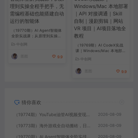
（19770期）AI Agent智能体
全阶实战课；从原理到实操全
程手把手，无需编程基础也能
中创网
（19769期）AI CodeX实战
搭建自动运行的智能体
课｜Windows/Mac 本地部署
图图
｜API 对接调通｜Skill 自制
9.9
中创网
｜漫剧剪辑｜网站 VR 项目｜
AI项目落地全教程
图图
9.9
猜你喜欢
（19774期）YouTube油管AI视频变现教程-更新：账号搭建×AI成片×去重限流解决方案×YPP变现×AI真人生成×人物一致性
2026-08-09
（19773期）海外游戏全自动搬砖，日入1000+，全天无人值守，绿色稳定！
2026-08-09
（19770期）AI Agent智能体全阶实战课；从原理到实操全程手把手，无需编程基础也能搭建自动运行的智能体
2026-08-09