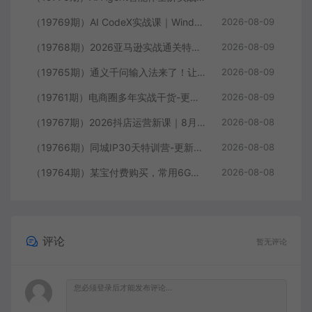
（19769期）AI CodeX实战课｜Windows/Mac 本地部署｜API 对接调通｜Skill 自制｜漫剧剪辑｜网站 VR 项目｜AI项目落地全教程
2026-08-09
（19768期）2026亚马逊实战通关特训营-2026更新，多维选品+渐进式打法+AI应用，从0到1打造盈利店铺
2026-08-09
（19765期）通义千问输入法来了！让文字输入变得如此简单，最快 300 字/分，AI 自动润色，说话秒变工整文字
2026-08-09
（19761期）电商圈多年实战干货-更新2026：多位资深师兄实战干货/覆盖全域平台，中小卖家可复制的盈利指南
2026-08-09
（19767期）2026抖店运营新课｜8月更新｜不动销起店+商品卡爆发｜达人玩法+店群批量复制｜轻松玩转抖音小店全域流量
2026-08-08
（19766期）同城IP30天特训营-更新｜拍摄剪辑+脚本文案+引流成交，打爆本地流量提升门店业绩实操教学
2026-08-08
（19764期）某宝付费购买，常用6G音效合集！970+首宣传片背景音乐，无版权可商用大气素材，分类清晰，高质量内容
2026-08-08
评论
暂无评论