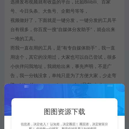
选择发布视频就有收益的平台，比如Bilibili、百家
号、今日头条、大鱼号、企鹅号等等，
视频做好了，下面就是一键分发，一键分发的工具平
台有很多，你百度一搜“自媒体分发助手”，就会出来
一堆的工具。
而我一直在用的工具，是“有专自媒体助手”，我一直
用这个，其它的没用过，大家也可以自己尝试，很多
小伙伴问我地址，我就给出来，事先声明，不是广
告，我一分钱没拿，单纯只是为了方便大家，少走弯
路，http://www.yzzmtzs.com/ （只有windows
版，没有mac版）
有关这些平台的注册流程，我就不再赘述了，大家自
图图资源下载
己去研究吧，核心的内容和流量已经告诉大家了
好了，可以去挣钱了！
信息差，决定收入！ 认知差，决定圈层！ 圈层差，决定财富分
配！ 你的每一分财富，都是你对世界认知的变现。