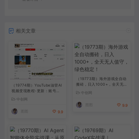
相关文章
（19773期）海外游戏全自动
搬砖，日入1000+，全天无人
（19774期）YouTube油管AI
值守，绿色稳定！
视频变现教程-更新：账号搭
中创网
建×AI成片×去重限流解决方
中创网
案×YPP变现×AI真人生成×人
图图
9.9
物一致性
图图
9.9