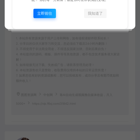
收藏 (0)
打赏
点赞 (
0
)
立即前往
我知道了
1. 本站所有资源来源于用户上传和网络，如有侵权请邮件联系站长！
2. 分享目的仅供大家学习和交流，您必须在下载后24小时内删除！
3. 不得使用于非法商业用途，不得违反国家法律。否则后果自负！
4. 本站提供的源码、模板、插件等等其他资源，都不包含技术服务请大家谅
解！
5. 如有链接无法下载、失效或广告，请联系管理员处理！
6. 本站资源售价只是赞助，收取费用仅维持本站的日常运营所需！
7. 如果您也有好的资源或教程，您可以投稿发布，成功分享后有图币奖励和
额外收入！
图图资源网
中创网
靠AI自动生成视频撸自媒体收益，月入
5000+
https://vip.f6sj.com/31842.html