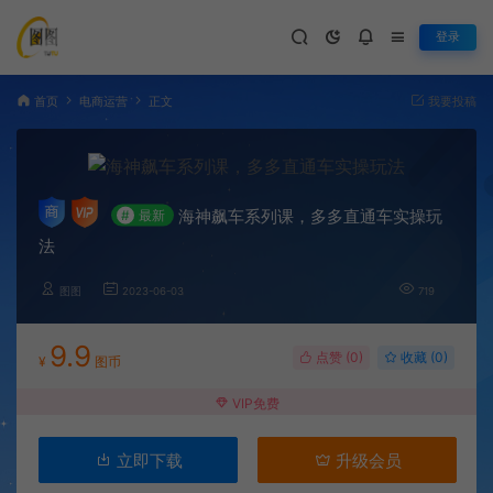
登录
首页
电商运营
正文
我要投稿
海神飙车系列课，多多直通车实操玩
#
最新
法
图图
2023-06-03
719
9.9
点赞 (
0
)
收藏 (0)
¥
图币
VIP免费
立即下载
升级会员