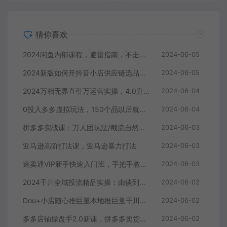
猜你喜欢
2024闲鱼内部课程，避雷指南，不走弯路快速成长
2024-06-05
2024新版如何开抖音小店供应链选品发货和上架选品广场精选联盟
2024-06-05
2024万相无界直引万运营实操，4.0升级版，系统化课程 理论+实操
2024-06-04
0投入多多虚拟玩法，150个品以后就会出单，也可以配合全站推广助推
2024-06-04
拼多多实战课：万人团玩法/截流自然流/最新强付费打法/最新原价卡大促..
2024-06-03
亚马逊高阶打法课，亚马逊暴力打法
2024-06-03
速卖通VIP新手快速入门班，手把手教你在速卖通快速开店
2024-06-03
2024千川全域投流精品实操：由谈到深一步一步讲解，教你直播带货-15节
2024-06-02
Dou+小店随心推巨量本地推巨量千川投放课从基础到进阶实操投放课
2024-06-02
多多店铺操盘手2.0新课，拼多多卖货的底层逻辑，打造爆款的3个周期
2024-06-02