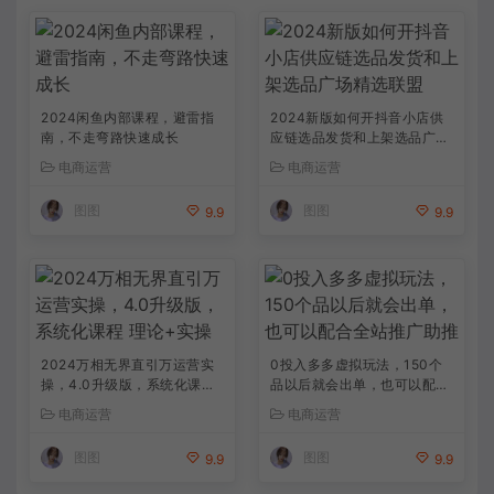
2024闲鱼内部课程，避雷指
2024新版如何开抖音小店供
南，不走弯路快速成长
应链选品发货和上架选品广场
精选联盟
电商运营
电商运营
图图
图图
9.9
9.9
2024万相无界直引万运营实
0投入多多虚拟玩法，150个
操，4.0升级版，系统化课程
品以后就会出单，也可以配合
理论+实操
全站推广助推
电商运营
电商运营
图图
图图
9.9
9.9