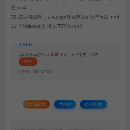
法.mp4
05_速度与激情：搜索ocpx转自定义高投产玩法.mp4
06_全站每笔成交1元以下玩法.mp4
资源下载
9.9
此资源下载价格为
图币，VIP免费，请先
登录
客服QQ：630371849
收藏 (0)
打赏
点赞 (
0
)
1. 本站所有资源来源于用户上传和网络，如有侵权请邮件联系站长！