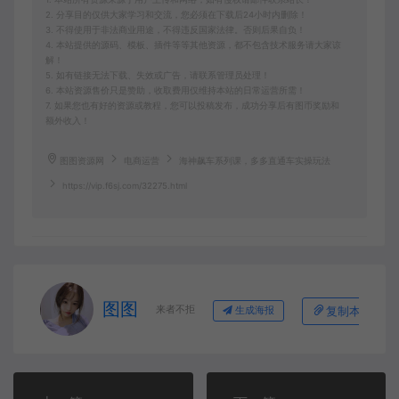
2. 分享目的仅供大家学习和交流，您必须在下载后24小时内删除！
3. 不得使用于非法商业用途，不得违反国家法律。否则后果自负！
4. 本站提供的源码、模板、插件等等其他资源，都不包含技术服务请大家谅
解！
5. 如有链接无法下载、失效或广告，请联系管理员处理！
6. 本站资源售价只是赞助，收取费用仅维持本站的日常运营所需！
7. 如果您也有好的资源或教程，您可以投稿发布，成功分享后有图币奖励和
额外收入！
图图资源网
电商运营
海神飙车系列课，多多直通车实操玩法
https://vip.f6sj.com/32275.html
图图
来者不拒
复制本文链接
生成海报