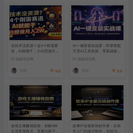
没技术没资源？这4个刚需赛
AI一键变装实战课：即梦搭配
道，AI就能干，小白照做月入
可灵AI工具实操，零基础做出
2W
丝滑人物替换变装短视频
福缘创业网
福缘创业网
图图
图图
9.9
9.9
游戏主播赚钱指南：拆解6种
故事IP全能剪辑创作课：从软
主流变现模式，普通玩家不靠
件入门到成片制作，实拍与AI