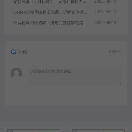
爆款Ai项目，月化过万，无需耗费精力操作，稳健实现每月增收
2026-08-10
Codex自动化编程实战课：拆解软件基础操作，搭配实用插件快速掌握AI代码编写能力
2026-08-10
外贸社媒闭环拓客：搭建完整获客链路，脸书TikTok实操打通引流到成交全流程
2026-08-10
评论
暂无评论