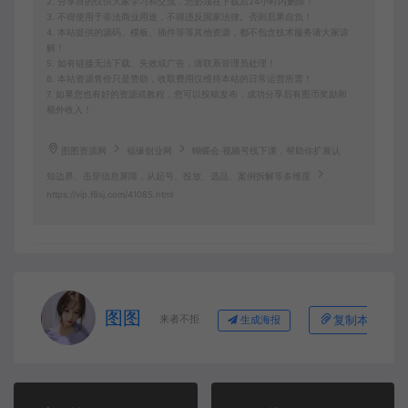
2. 分享目的仅供大家学习和交流，您必须在下载后24小时内删除！
3. 不得使用于非法商业用途，不得违反国家法律。否则后果自负！
4. 本站提供的源码、模板、插件等等其他资源，都不包含技术服务请大家谅
解！
5. 如有链接无法下载、失效或广告，请联系管理员处理！
6. 本站资源售价只是赞助，收取费用仅维持本站的日常运营所需！
7. 如果您也有好的资源或教程，您可以投稿发布，成功分享后有图币奖励和
额外收入！
图图资源网
福缘创业网
蝴蝶会·视频号线下课，帮助你扩展认
知边界、击穿信息屏障，从起号、投放、选品、案例拆解等多维度
https://vip.f6sj.com/41085.html
图图
来者不拒
复制本文链接
生成海报