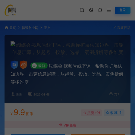
登录
首页
福缘创业网
正文
我要投稿
蝴蝶会·视频号线下课，帮助你扩展认
#
最新
知边界、击穿信息屏障，从起号、投放、选品、案例拆解
等多维度
图图
2023-08-18
757
9.9
点赞 (
0
)
收藏 (1)
¥
图币
VIP免费