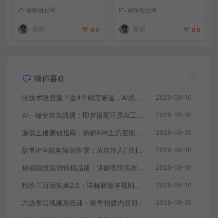
顶尖技术也能稳定直播增收
配音结合快速打造优质内容
福缘创业网
福缘创业网
图图
图图
9.9
9.9
猜你喜欢
没技术没资源？这4个刚需赛道，AI就能干，小白照做月入2W
2026-08-10
AI一键变装实战课：即梦搭配可灵AI工具实操，零基础做出丝滑人物替换变装短视频
2026-08-10
游戏主播赚钱指南：拆解6种主流变现模式，普通玩家不靠顶尖技术也能稳定直播增收
2026-08-10
故事IP全能剪辑创作课：从软件入门到成片制作，实拍与AI配音结合快速打造优质内容
2026-08-10
短视频投流剪辑精品课：讲解剪辑实操技巧，高级画面质感助力作品投流放大曝光
2026-08-10
暗价三百团实操2.0：详解新版本规则用法，拉高店铺团购出单与整体营业额
2026-08-10
六边形短视频系统课：账号拍摄内容剪辑投流，多行业案例拆解打造长效爆款账号
2026-08-10