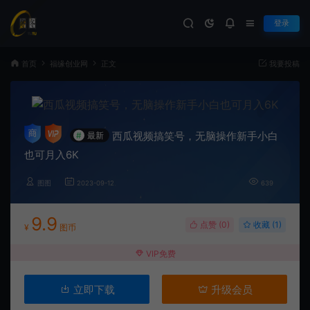
登录
首页
福缘创业网
正文
我要投稿
西瓜视频搞笑号，无脑操作新手小白
#
最新
也可月入6K
图图
2023-09-12
639
9.9
点赞 (
0
)
收藏 (1)
¥
图币
VIP免费
立即下载
升级会员