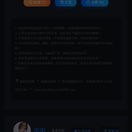
收藏 (1)
打赏
点赞 (
0
)
1. 本站所有资源来源于用户上传和网络，如有侵权请邮件联系站长！
2. 分享目的仅供大家学习和交流，您必须在下载后24小时内删除！
3. 不得使用于非法商业用途，不得违反国家法律。否则后果自负！
4. 本站提供的源码、模板、插件等等其他资源，都不包含技术服务请大家谅
解！
5. 如有链接无法下载、失效或广告，请联系管理员处理！
6. 本站资源售价只是赞助，收取费用仅维持本站的日常运营所需！
7. 如果您也有好的资源或教程，您可以投稿发布，成功分享后有图币奖励和
额外收入！
图图资源网
福缘创业网
西瓜视频搞笑号，无脑操作新手小白也
可月入6K
https://vip.f6sj.com/44789.html
图图
来者不拒
复制本文链接
生成海报