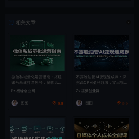
相关文章
微信私域量化运营指南：搭建
不露脸油管AI变现速成课：深
账号基建打造热号，脱敏风控
挖高CPM盈利领域，零出镜
规避运营各类高危风险
打造YouTube稳定收益账号
福缘创业网
福缘创业网
图图
图图
9.9
9.9