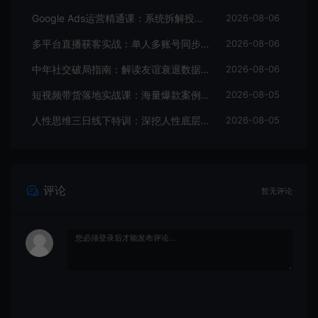
Google Ads运营精通课：系统拆解投放全流程，优化账户提升广告投产回报率
2026-08-06
多平台直播获客实战：单人多账号同步开播，一份时间撬动多渠道精准流量
2026-08-06
中年社交破局指南：解读友谊衰退数据，理清35岁后难交真心朋友的根源
2026-08-06
短视频带货落地实战课：海量爆款案例拆解，掌握拍摄剪辑与带货脚本创作技巧
2026-08-05
人性思维三日线下特训：深挖人性底层规律，识人设防、布局变现抓流量风口
2026-08-05
评论
暂无评论