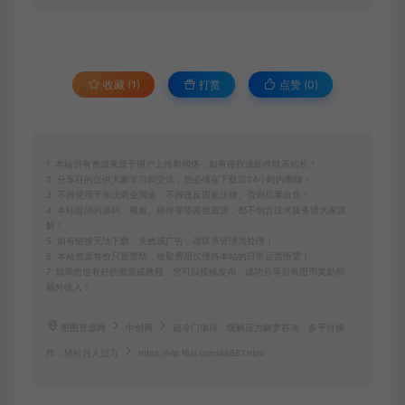
收藏 (1)
打赏
点赞 (
0
)
1. 本站所有资源来源于用户上传和网络，如有侵权请邮件联系站长！
2. 分享目的仅供大家学习和交流，您必须在下载后24小时内删除！
3. 不得使用于非法商业用途，不得违反国家法律。否则后果自负！
4. 本站提供的源码、模板、插件等等其他资源，都不包含技术服务请大家谅
解！
5. 如有链接无法下载、失效或广告，请联系管理员处理！
6. 本站资源售价只是赞助，收取费用仅维持本站的日常运营所需！
7. 如果您也有好的资源或教程，您可以投稿发布，成功分享后有图币奖励和
额外收入！
图图资源网
中创网
超冷门项目，缓解压力解梦咨询，多平台操
作，轻松月入过万
https://vip.f6sj.com/46687.html