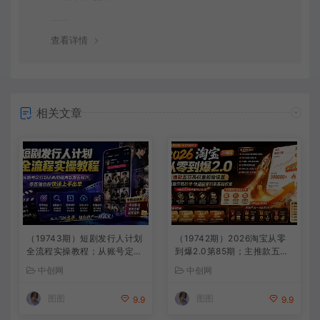
查看详情
相关文章
（19743期）短剧发行人计划
（19742期）2026淘宝从零
全流程实操教程；从账号定位
到爆2.0第85期；主推款五项
到选剧剪辑再到发布技巧，零
高权重初始设置，改销量评晒
中创网
中创网
基础也能快速上手出单
秒单快速破零积累基础权重
图图
图图
9.9
9.9