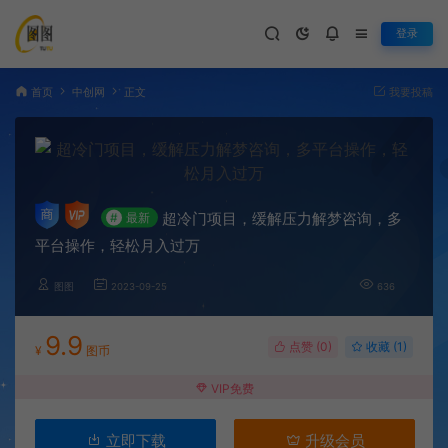
登录
首页
中创网
正文
我要投稿
超冷门项目，缓解压力解梦咨询，多
#
最新
平台操作，轻松月入过万
图图
2023-09-25
636
9.9
点赞 (
0
)
收藏 (1)
¥
图币
VIP免费
立即下载
升级会员