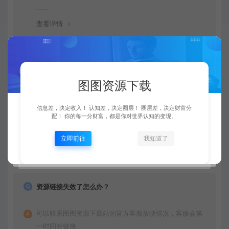
查看详情
购买后可以退款吗？
图图资源下载
由于下载服务的特殊性，一旦您购买使用了下载服务，就
不接受退款申请。望周知。
信息差，决定收入！ 认知差，决定圈层！ 圈层差，决定财富分
配！ 你的每一分财富，都是你对世界认知的变现。
立即前往
我知道了
查看详情
资源链接失效了怎么办？
可以联系图图资源下载站的官方客服放映情况，客服会第
一时间补链接。