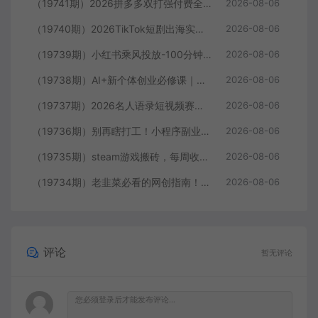
（19741期）2026拼多多双打强付费全攻略-62期；成本推广加托管双剑合璧，系统讲解7种付费玩法优劣势与选择策略
2026-08-06
（19740期）2026TikTok短剧出海实战课：IAA广告分账×IAP付费变现×账号搭建×平台规则×双轨爆发×回款全流程
2026-08-06
（19739期）小红书乘风投放-100分钟实操课｜开户返点·标准投搭建·莱卡定向，新店建模撬动笔记自然流量全套教学
2026-08-06
（19738期）AI+新个体创业必修课｜道法术器｜商业逻辑·小红书流量·AI智能体｜低成本打造个人变现小生意全套教学
2026-08-06
（19737期）2026名人语录短视频赛道全攻略；从文案撰写到声音克隆部署，系统掌握涨粉变现双赢制作技术
2026-08-06
（19736期）别再瞎打工！小程序副业每天稳定躺赚200+
2026-08-06
（19735期）steam游戏搬砖，每周收益20-80%，只需操作1-2个小时，月入稳稳过万，零风险长期做
2026-08-06
（19734期）老韭菜必看的网创指南！了解项目类型，才能找到好的项目，才能拿到想要的结果
2026-08-06
评论
暂无评论