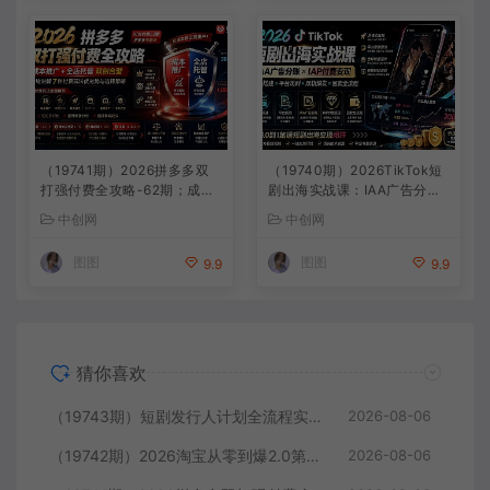
（19741期）2026拼多多双
（19740期）2026TikTok短
打强付费全攻略-62期；成本
剧出海实战课：IAA广告分账
推广加托管双剑合璧，系统讲
×IAP付费变现×账号搭建×平
中创网
中创网
解7种付费玩法优劣势与选择
台规则×双轨爆发×回款全流
策略
程
图图
图图
9.9
9.9
猜你喜欢
（19743期）短剧发行人计划全流程实操教程；从账号定位到选剧剪辑再到发布技巧，零基础也能快速上手出单
2026-08-06
（19742期）2026淘宝从零到爆2.0第85期；主推款五项高权重初始设置，改销量评晒秒单快速破零积累基础权重
2026-08-06