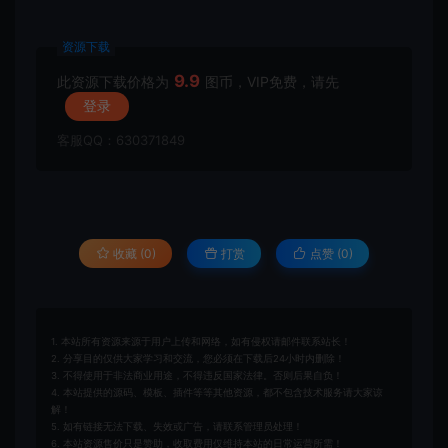
资源下载
9.9
此资源下载价格为
图币，VIP免费，请先
登录
客服QQ：630371849
收藏 (0)
打赏
点赞 (
0
)
1. 本站所有资源来源于用户上传和网络，如有侵权请邮件联系站长！
2. 分享目的仅供大家学习和交流，您必须在下载后24小时内删除！
3. 不得使用于非法商业用途，不得违反国家法律。否则后果自负！
4. 本站提供的源码、模板、插件等等其他资源，都不包含技术服务请大家谅
解！
5. 如有链接无法下载、失效或广告，请联系管理员处理！
6. 本站资源售价只是赞助，收取费用仅维持本站的日常运营所需！