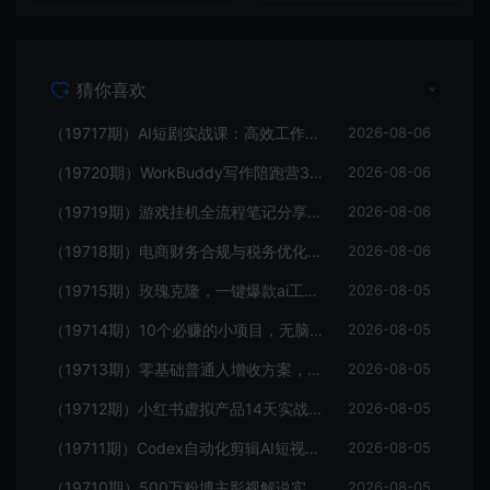
猜你喜欢
（19717期）AI短剧实战课：高效工作流×AI审美×爆款拆解×文案角色场景分镜×LibTV进阶×站位控制×从脚本到成片交付全流程
2026-08-06
（19720期）WorkBuddy写作陪跑营3.0-更新：Ai智能体创建写作Skill×WorkBuddy×人工手写模式×去除AI痕迹×头条公众号百家号
2026-08-06
（19719期）游戏挂机全流程笔记分享，CSGO游戏搬砖，小白看了当天学会见收益
2026-08-06
（19718期）电商财务合规与税务优化指南：增值税+企税+个税全覆盖，财务制度搭建落地纳税筹划方案
2026-08-06
（19715期）玫瑰克隆，一键爆款ai工具，自媒体的必备神器，50多个功能，详细的教程
2026-08-05
（19714期）10个必赚的小项目，无脑简单，百分百有利润，副业的首选，日入300+
2026-08-05
（19713期）零基础普通人增收方案，轻投入布局被动收入，多多虚拟月收益 1-3 万
2026-08-05
（19712期）小红书虚拟产品14天实战变现营-第7期：需求挖掘×AI+Skill原创×产品矩阵×内容笔记×一人公司进阶×全链路
2026-08-05
（19711期）Codex自动化剪辑AI短视频实战课｜DeepSeek V4 Pro多API联动，图文成片封装Skill全流程
2026-08-05
（19710期）500万粉博主影视解说实战课｜独家爆款私藏思路，AI文案剪映PR剪辑发布全流程教学
2026-08-05