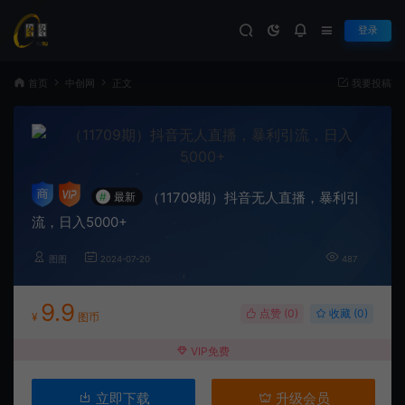
登录
首页
中创网
正文
我要投稿
（11709期）抖音无人直播，暴利引
#
最新
流，日入5000+
图图
2024-07-20
487
9.9
点赞 (
0
)
收藏 (0)
¥
图币
VIP免费
立即下载
升级会员