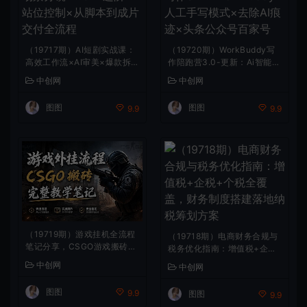
（19717期）AI短剧实战课：
（19720期）WorkBuddy写
高效工作流×AI审美×爆款拆
作陪跑营3.0-更新：Ai智能体
解×文案角色场景分镜×LibTV
创建写作Skill×WorkBuddy×
中创网
中创网
进阶×站位控制×从脚本到成
人工手写模式×去除AI痕迹×
片交付全流程
头条公众号百家号
图图
图图
9.9
9.9
（19719期）游戏挂机全流程
（19718期）电商财务合规与
笔记分享，CSGO游戏搬砖，
税务优化指南：增值税+企税
小白看了当天学会见收益
+个税全覆盖，财务制度搭建
中创网
中创网
落地纳税筹划方案
图图
9.9
图图
9.9