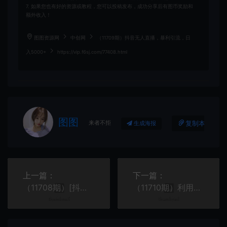
7. 如果您也有好的资源或教程，您可以投稿发布，成功分享后有图币奖励和
额外收入！
图图资源网
中创网
（11709期）抖音无人直播，暴利引流，日
入5000+
https://vip.f6sj.com/77408.html
图图
来者不拒
复制本文链接
生成海报
上一篇：
下一篇：
（11708期）[抖音早教赛道无人游戏直播] 单账号日入100+，单个下载12米，日均10-30…
（11710期）利用这款软件无脑双重去重 100％中视频＋视频号分成计划 小白也能月入3w＋