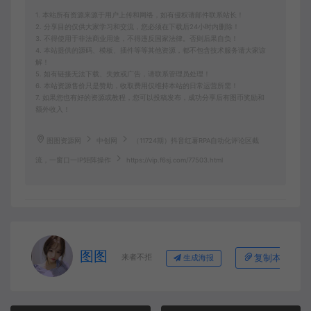
1. 本站所有资源来源于用户上传和网络，如有侵权请邮件联系站长！
2. 分享目的仅供大家学习和交流，您必须在下载后24小时内删除！
3. 不得使用于非法商业用途，不得违反国家法律。否则后果自负！
4. 本站提供的源码、模板、插件等等其他资源，都不包含技术服务请大家谅
解！
5. 如有链接无法下载、失效或广告，请联系管理员处理！
6. 本站资源售价只是赞助，收取费用仅维持本站的日常运营所需！
7. 如果您也有好的资源或教程，您可以投稿发布，成功分享后有图币奖励和
额外收入！
图图资源网
中创网
（11724期）抖音红薯RPA自动化评论区截
流，一窗口一IP矩阵操作
https://vip.f6sj.com/77503.html
图图
来者不拒
复制本文链接
生成海报