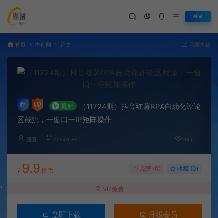
登录
首页
中创网
正文
我要投稿
（11724期）抖音红薯RPA自动化评论
#
最新
区截流，一窗口一IP矩阵操作
图图
2024-07-21
645
9.9
点赞 (
0
)
收藏 (0)
¥
图币
VIP免费
立即下载
升级会员