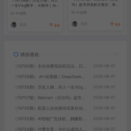
（19758期）历史人物，诗人
玛）超市浏览标注项目，单账
一生Vlog教学， AI制作丨伙
号日收益20+ 单电脑日收益可
伴计划丨精选收益丨商单收徒
中创网
中创网
达1000+带分佣机制
，新领域红利期，抓紧做
图图
9.9
图图
9.9
猜你喜欢
（19760期）全自动番茄挂机玩法，日入300+，操作门槛低，一台电脑即可开展
2026-08-07
（19759期） AI+短视频｜DeepSeek即梦豆包小云雀全工具教学，从账号定位到剪映剪辑，零基础也能快速上手做爆款
2026-08-07
（19758期）历史人物，诗人一生Vlog教学， AI制作丨伙伴计划丨精选收益丨商单收徒 ，新领域红利期，抓紧做
2026-08-07
（19757期）Walmart（沃尔玛）超市浏览标注项目，单账号日收益20+ 单电脑日收益可达1000+带分佣机制
2026-08-07
（19756期）机器人自动接待买家自动发货，跟着系统学拼多多虚拟月入1-5万
2026-08-07
（19755期）AI智能广告挂机，躺赚新模式 设备托管运行，解放双手持续变现
2026-08-07
（19754期）付费文章：为什么成功人士的精力都很旺盛？
2026-08-07