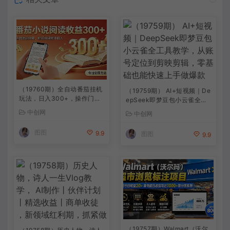
（19760期）全自动番茄挂机
（19759期） AI+短视频｜De
玩法，日入300+，操作门槛
epSeek即梦豆包小云雀全工
低，一台电脑即可开展
具教学，从账号定位到剪映剪
中创网
中创网
辑，零基础也能快速上手做爆
款
图图
9.9
图图
9.9
（19757期）Walmart（沃尔