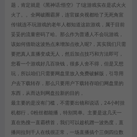
题，肯定就是《黑神话:悟空》了!这游戏实在是忒火火
火了。。全网破圈霸屏，连官媒央视都给了无死角宣
传!就连不玩游戏的老年人都知道这款游戏，属于目前
妥妥的流量密码了哈。那么作为普通人不会玩游戏，
该如何借助这波热点来增加点收入呢?，其实我们只需
要把真人直播变成无人，然后加点技巧和方法即可，
您看一个游戏好几百块钱，很多人舍不得，但是又想
玩，所以咱们只需要网盘里放入免费破解版，引导用
户去下载转存，那么只要用户下载转存咱们网盘里的
东西，从而达到网盘拉新的目的，
最主要的是没有门槛，不需要出镜和说话，24小时挂
机都行，0粉丝都能播，特别简单。主要是这几天一
直在热搜一直霸榜首，我们可以趁机蹭一波热度，直
播间拉到千人在线很正常，一场直播搞个三倒四位数