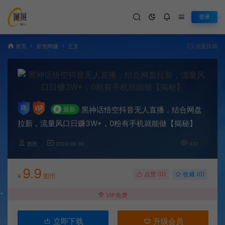
登录
首页
冒泡网赚
正文
我要投稿
黑神话悟空抖音无人直播，结合网盘
#
最新
拉新，流量风口日赚3W+，0粉有手机就能做【揭秘】
图图
2024-08-30
630
9.9
点赞 (
0
)
收藏 (0)
¥
图币
VIP免费
立即下载
升级会员