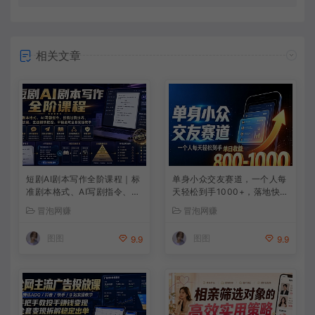
相关文章
短剧AI剧本写作全阶课程｜标
单身小众交友赛道，一个人每
准剧本格式、AI写剧指令、投
天轻松到手1000+，落地快、
稿过稿技巧、网文改编、主线
见效稳【揭秘】
冒泡网赚
冒泡网赚
剧情把控、审稿避坑全套实操
教学
图图
图图
9.9
9.9