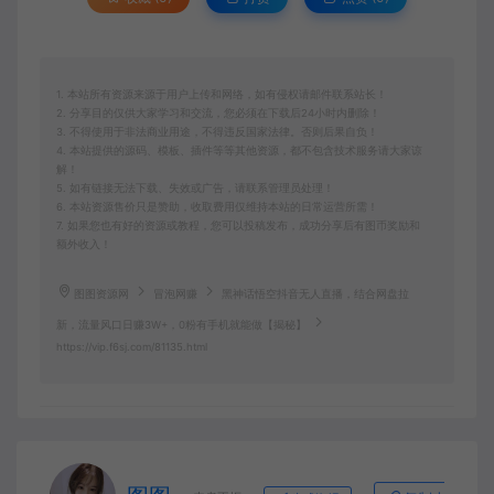
1. 本站所有资源来源于用户上传和网络，如有侵权请邮件联系站长！
2. 分享目的仅供大家学习和交流，您必须在下载后24小时内删除！
3. 不得使用于非法商业用途，不得违反国家法律。否则后果自负！
4. 本站提供的源码、模板、插件等等其他资源，都不包含技术服务请大家谅
解！
5. 如有链接无法下载、失效或广告，请联系管理员处理！
6. 本站资源售价只是赞助，收取费用仅维持本站的日常运营所需！
7. 如果您也有好的资源或教程，您可以投稿发布，成功分享后有图币奖励和
额外收入！
图图资源网
冒泡网赚
黑神话悟空抖音无人直播，结合网盘拉
新，流量风口日赚3W+，0粉有手机就能做【揭秘】
https://vip.f6sj.com/81135.html