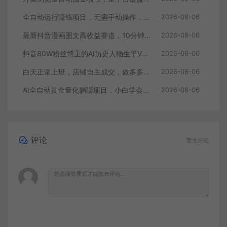
全自动运行賺钱项目，无需手动操作，稳定运行长期可做，新手副业首选【揭秘】
2026-08-06
最新抖音漫画图文高收益赛道，10分钟制作一个作品，稳拿创作者伙伴计划收益
2026-08-06
抖音80W粉丝博主的AI历史人物生平VLOG教学，不用拍摄不用露脸，AI帮你搞定，轻松解锁伙伴计划+精选收益
2026-08-06
白天正常上班，店铺自主成交，做多多虚拟每月新增1-3W稳定被动收入【揭秘】
2026-08-06
AI全自动黄金量化躺賺项目，小白学会当天学会，24小时自动运行，月入2W！【揭秘】
2026-08-06
评论
暂无评论