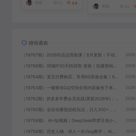
｜轻松玩转抖音小店全
图图
71
9.9
门店业绩实操教学
图图
域流量
53
猜你喜欢
（19767期）2026抖店运营新课｜8月更新｜不动销起店+商品卡爆发｜达人玩法+店群批量复制｜轻松玩转抖音小店全域流量
2026
（19766期）同城IP30天特训营-更新｜拍摄剪辑+脚本文案+引流成交，打爆本地流量提升门店业绩实操教学
2026
（19764期）某宝付费购买，常用6G音效合集！970+首宣传片背景音乐，无版权可商用大气素材，分类清晰，高质量内容
2026
（19763期）一键将你QQ空间全部内容备份下来！照片 / 视频 /动态信息全存本地，Github最新开源项目 QzoneArchive
2026
（19762期）拼多多年费会员实战(更新2026年)：从基础到高阶盈利，干货拉满，帮你建立稳定盈利运营知识体系
2026
（19760期）全自动番茄挂机玩法，日入300+，操作门槛低，一台电脑即可开展
2026
（19759期） AI+短视频｜DeepSeek即梦豆包小云雀全工具教学，从账号定位到剪映剪辑，零基础也能快速上手做爆款
2026
（19758期）历史人物，诗人一生Vlog教学， AI制作丨伙伴计划丨精选收益丨商单收徒 ，新领域红利期，抓紧做
2026