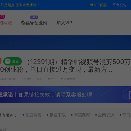
售只是起点 服务永无止境！
VIP优惠
平台公告
热门
泡网赚
福缘创业网
加入VIP
（12391期）精华帖视频号混剪500
#
最新
000创业粉，单日直接过万变现，最新方…
2024-08-30
中创网
0
544
百度已收录
重承诺
丨如果链接失效，请联系客服处理
百度网盘
极速下载
高端课程
全网资源
每日
增值服务：
资源