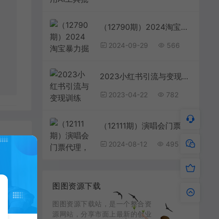
（12790期）2024淘宝暴力掘金，单机500-800，日提=无门槛
2024-09-29
566
2023小红书引流与变现训练营：搬运混剪素材获取流量赚取第一桶金（9节课）
2023-04-22
782
（12111期）演唱会门票代理，2024年低价票，小白能上手，手把手教你卖票，日入2000+
2024-08-12
495
图图资源下载
图图资源下载站，是一个整合资
（12392期）国内最新游戏搬砖,解放双手,可作副业,闲置机器实现躺赚500+
源网站，分享市面上最新的创业