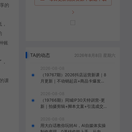
享的
低，
的
种账
TA的动态
2026年8月8日 星期六
了，
2026-08-08
（19767期）2026抖店运营新课｜8
的课
月更新｜不动销起店+商品卡爆发｜
达人玩法+店群批量复制｜轻松玩转
抖音小店全域流量
2026-08-08
（19766期）同城IP30天特训营-更
新｜拍摄剪辑+脚本文案+引流成交，
打爆本地流量提升门店业绩实操教学
2026-08-08
用大白话教你玩转AI，AI自媒体实操
制作变现，0基础也能上手，从内容