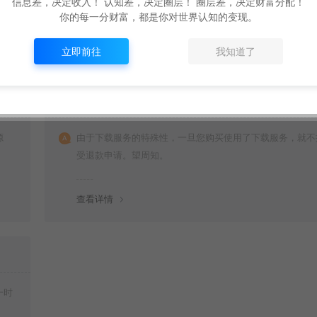
信息差，决定收入！ 认知差，决定圈层！ 圈层差，决定财富分配！
你的每一分财富，都是你对世界认知的变现。
立即前往
我知道了
购买后可以退款吗？
源
由于下载服务的特殊性，一旦您购买使用了下载服务，就不
受退款申请。望周知。
查看详情
一时