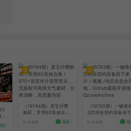
（19764期）某宝付费
（19763期）一键将
30
购买，常用6G音效合
Q空间全部内容备份
摄剪
集！970+首宣传片背景
来！照片 / 视频 /动
#
#
最新
最
成
中创网
中创网
音乐，无版权可商用大
息全存本地，Github
最新
升