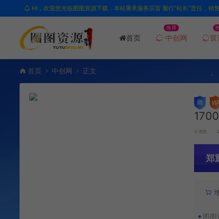
HI，欢迎您光临图图资源下载，本站秉承服务宗旨 履行“站长”责任，销
推荐
首页
中创网
冒
首页
中创网
正文
17
图图
郑
图图