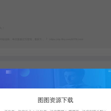
入！
7000创业粉，单日直接过万变现，最新方…
https://vip.f6sj.com/81178.html
生成海报
复制本文链接
图图资源下载
下一篇：