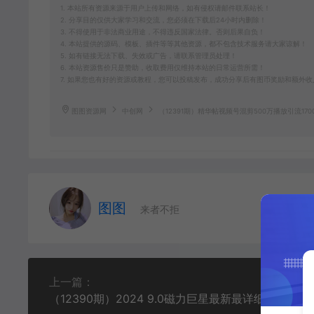
1. 本站所有资源来源于用户上传和网络，如有侵权请邮件联系站长！
2. 分享目的仅供大家学习和交流，您必须在下载后24小时内删除！
3. 不得使用于非法商业用途，不得违反国家法律。否则后果自负！
4. 本站提供的源码、模板、插件等等其他资源，都不包含技术服务请大家谅解！
5. 如有链接无法下载、失效或广告，请联系管理员处理！
6. 本站资源售价只是赞助，收取费用仅维持本站的日常运营所需！
7. 如果您也有好的资源或教程，您可以投稿发布，成功分享后有图币奖励和额外收
图图资源网
中创网
（12391期）精华帖视频号混剪500万播放引流1
图图
来者不拒
上一篇：
（12390期）2024 9.0磁力巨星最新最详细玩法