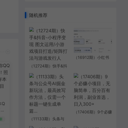
随机推荐
（16912期）小红书
虚拟矩阵3.0：双轨模
（12724期）快手&抖
式+AI半垂直选品+店
音-小程序变现 图文
矩阵
运用/小游戏项目打
造/矩阵打法与游戏发
行人
你Q
下
（17406期）9个必赚
态信
小项目，无脑简单，
（11133期）头条与
新
最
百分百有利润，副业
公众号AI掘金新玩