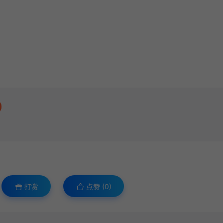
打赏
点赞 (
0
)