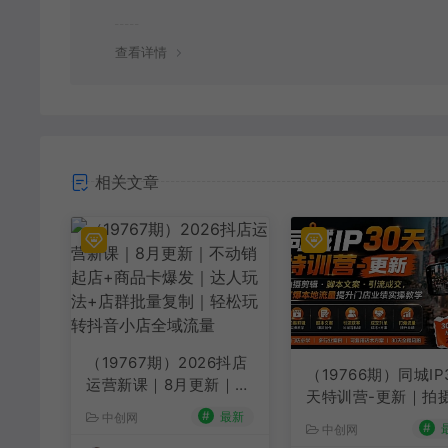
查看详情
相关文章
（19767期）2026抖店
（19766期）同城IP
运营新课｜8月更新｜不
天特训营-更新｜拍
动销起店+商品卡爆发｜
#
最新
辑+脚本文案+引流
中创网
达人玩法+店群批量复制
#
中创网
交，打爆本地流量提