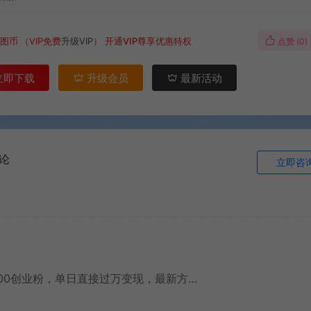
图币
（VIP免费
升级VIP
）
开通VIP尊享优惠特权
点赞 (
0
)
立即下载
升级会员
最新活动
论
立即咨