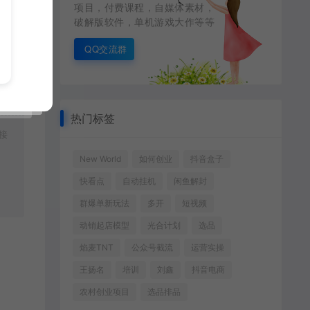
项目，付费课程，自媒体素材，
破解版软件，单机游戏大作等等
QQ交流群
热门标签
接
New World
如何创业
抖音盒子
快看点
自动挂机
闲鱼解封
群爆单新玩法
多开
短视频
动销起店模型
光合计划
选品
焰麦TNT
公众号截流
运营实操
王扬名
培训
刘鑫
抖音电商
农村创业项目
选品排品