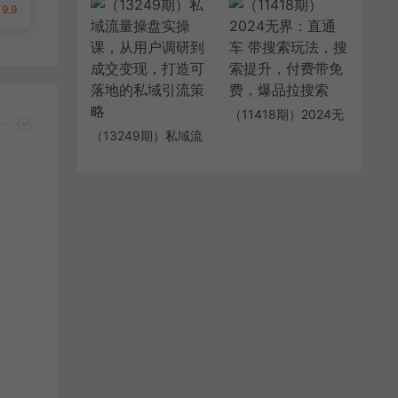
ch
首选，日入300+
法，最高效写作方
9.9
法，仅需一个标题一
键生成单篇…
（11418期）2024无
界：直通车 带搜索玩
（13249期）私域流
法，搜索提升，付费
量操盘实操课，从用
带免费，爆品拉搜索
户调研到成交变现，
打造可落地的私域引
流策略