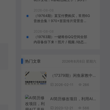
到变现
2026-08-08
（19764期）某宝付费购买，常用6G
音效合集！970+首宣传片背景音
乐，无版权可商用大气素材，分类清
晰，高质量内容
2026-08-08
（19763期）一键将你QQ空间全部
内容备份下来！照片 / 视频 /动态信
息全存本地，Github最新开源项目 Q
zoneArchive
热门文章
2026年8月8日 星期六
（17379期）闲鱼家教中介实战训练营，获客、搭建、匹配、放大，成交，月利润2万+
2026-02-11
286
AI简历修改项目，利用AI工具批量化操作，小白轻松日200+
2023-12-21
566