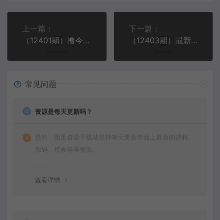
上一篇：
下一篇：
（12401期）撸今日头条，单号日入2000+可矩阵放大
（12403期）最新7.0暴利玩法视频号AI美女，简单矩阵可无限发大收益轻松日入1000+
常见问题
资源是每天更新吗？
是的，图图资源下载站坚持每天更新市面上最新的课程、
源码、模板等等资源。
查看详情