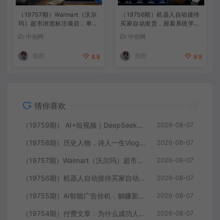
（19757期）Walmart（沃尔
（19756期）机器人自动接待
玛）超市浏览标注项目，单账
买家自动发货，跟着系统学拼
号日收益20+ 单电脑日收益可
多多虚拟月入1-5万
中创网
中创网
达1000+带分佣机制
图图
图图
9.9
9.9
猜你喜欢
（19759期） AI+短视频｜DeepSeek即梦豆包小云雀全工具教学，从账号定位到剪映剪辑，零基础也能快速上手做爆款
2026-08-07
（19758期）历史人物，诗人一生Vlog教学， AI制作丨伙伴计划丨精选收益丨商单收徒 ，新领域红利期，抓紧做
2026-08-07
（19757期）Walmart（沃尔玛）超市浏览标注项目，单账号日收益20+ 单电脑日收益可达1000+带分佣机制
2026-08-07
（19756期）机器人自动接待买家自动发货，跟着系统学拼多多虚拟月入1-5万
2026-08-07
（19755期）AI智能广告挂机，躺赚新模式 设备托管运行，解放双手持续变现
2026-08-07
（19754期）付费文章：为什么成功人士的精力都很旺盛？
2026-08-07