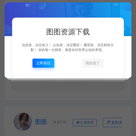
1. 本站所有资源来源于用户上传和网络，如有侵权请邮件联系站长！
2. 分享目的仅供大家学习和交流，您必须在下载后24小时内删除！
3. 不得使用于非法商业用途，不得违反国家法律。否则后果自负！
图图资源下载
4. 本站提供的源码、模板、插件等等其他资源，都不包含技术服务请大家谅
解！
5. 如有链接无法下载、失效或广告，请联系管理员处理！
信息差，决定收入！ 认知差，决定圈层！ 圈层差，决定财富分
6. 本站资源售价只是赞助，收取费用仅维持本站的日常运营所需！
配！ 你的每一分财富，都是你对世界认知的变现。
7. 如果您也有好的资源或教程，您可以投稿发布，成功分享后有图币奖励和
额外收入！
立即前往
我知道了
图图资源网
中创网
（12402期）玩转小红书：揭秘爆文算法，
打造高效种草与私域引流策略
https://vip.f6sj.com/81213.html
图图
来者不拒
复制本文链接
生成海报