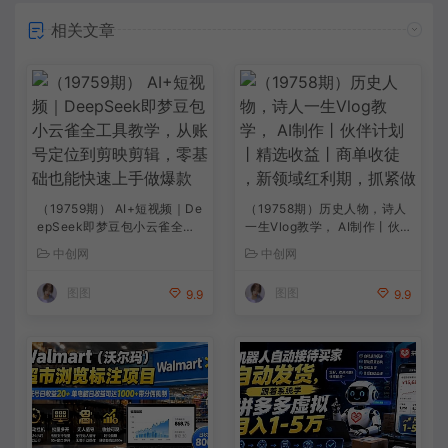
相关文章
（19759期） AI+短视频｜De
（19758期）历史人物，诗人
epSeek即梦豆包小云雀全工
一生Vlog教学， AI制作丨伙
具教学，从账号定位到剪映剪
伴计划丨精选收益丨商单收徒
中创网
中创网
辑，零基础也能快速上手做爆
，新领域红利期，抓紧做
款
图图
图图
9.9
9.9