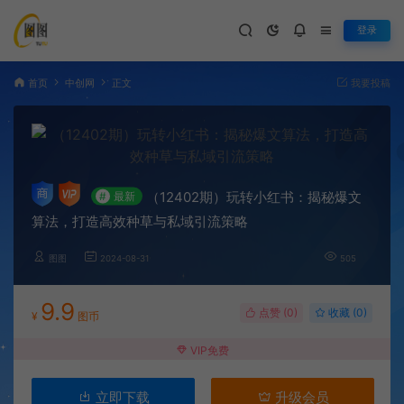
登录
首页
中创网
正文
我要投稿
（12402期）玩转小红书：揭秘爆文
#
最新
算法，打造高效种草与私域引流策略
图图
2024-08-31
505
9.9
点赞 (
0
)
收藏 (0)
¥
图币
VIP免费
立即下载
升级会员