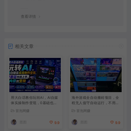
查看详情
相关文章
用大白话教你玩转AI，AI自媒
海外游戏全自动搬砖项目，全
体实操制作变现，0基础也能
程无人值守自动运行，不用熬
上手，从内容到变现
夜盯盘，轻松实现日入1k【揭
冒泡网赚
冒泡网赚
秘】
图图
图图
9.9
9.9