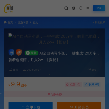
登录
首页
冒泡网赚
正文
我要投稿
AI全自动写小说，一键生成120万字，
#
最新
躺着也能赚，月入2w+【揭秘】
图图
2024-08-31
593
9.9
点赞 (
0
)
收藏 (0)
¥
图币
VIP免费
立即下载
升级会员