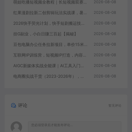
萌娃吃播短视频全教程｜长短视频双赛道实操，图文+视频零基础保姆式教学，伙伴计划-收徒-商单等多种变现方式
2026-08-08
红果漫剧拉新二创剪辑玩法实战课，暑假躺賺新风口，单个新用户佣金7米，日入4位数（更新0808）
2026-08-08
2026快手荧光计划，快手短剧搬运技术，条条过原创，新号和老号0粉都可以做，有播放量就能賺到钱
2026-08-08
挂G副业，小白日賺三百起【揭秘】
2026-08-08
豆包电脑办公任务拉新项目，单价15米，最近很多人爆单，收入好几W，转化率超高，达人闭眼冲！（更新0808）
2026-08-08
互联网IP训练营，短视频IP打造，内容创作运营
2026-08-08
AIGC新媒体实战全能课｜AI工具入门、短视频全流程制作、主流绘图软件实操、数字人商业视频落地教程
2026-08-08
电商圈实战干货（2023-2026年），覆盖淘系、拼多多、抖音、小红书等多平台，助力电商人避开坑、提效率、稳盈利（更新08月08日）
2026-08-08
评论
暂无评论