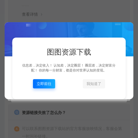
查看详情
购买后可以退款吗？
图图资源下载
由于下载服务的特殊性，一旦您购买使用了下载服务，就
不接受退款申请。望周知。
信息差，决定收入！ 认知差，决定圈层！ 圈层差，决定财富分
配！ 你的每一分财富，都是你对世界认知的变现。
立即前往
我知道了
查看详情
资源链接失效了怎么办？
可以联系图图资源下载站的官方客服放映情况，客服会第
一时间补链接。