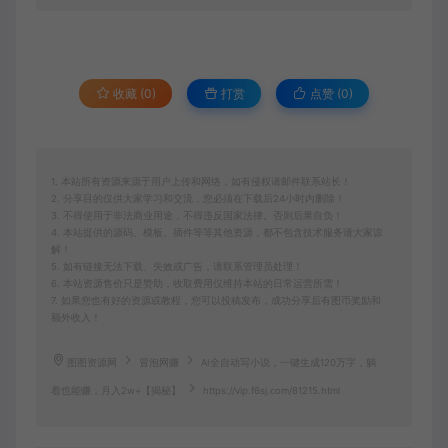
收藏 (0)
打赏
点赞 (
0
)
1. 本站所有资源来源于用户上传和网络，如有侵权请邮件联系站长！
2. 分享目的仅供大家学习和交流，您必须在下载后24小时内删除！
3. 不得使用于非法商业用途，不得违反国家法律。否则后果自负！
4. 本站提供的源码、模板、插件等等其他资源，都不包含技术服务请大家谅
解！
5. 如有链接无法下载、失效或广告，请联系管理员处理！
6. 本站资源售价只是赞助，收取费用仅维持本站的日常运营所需！
7. 如果您也有好的资源或教程，您可以投稿发布，成功分享后有图币奖励和
额外收入！
图图资源网
冒泡网赚
AI全自动写小说，一键生成120万字，躺
着也能赚，月入2w+【揭秘】
https://vip.f6sj.com/81215.html