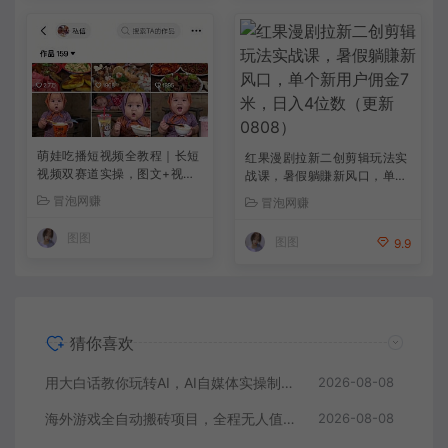
萌娃吃播短视频全教程｜长短
红果漫剧拉新二创剪辑玩法实
视频双赛道实操，图文+视频
战课，暑假躺賺新风口，单个
零基础保姆式教学，伙伴计
新用户佣金7米，日入4位数
冒泡网赚
冒泡网赚
划-收徒-商单等多种变现方式
（更新0808）
图图
图图
9.9
猜你喜欢
用大白话教你玩转AI，AI自媒体实操制作变现，0基础也能上手，从内容到变现
2026-08-08
海外游戏全自动搬砖项目，全程无人值守自动运行，不用熬夜盯盘，轻松实现日入1k【揭秘】
2026-08-08