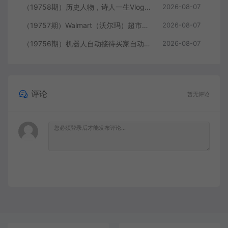
（19758期）历史人物，诗人一生Vlog教学， AI制作丨伙伴计划丨精选收益丨商单收徒 ，新领域红利期，抓紧做
2026-08-07
（19757期）Walmart（沃尔玛）超市浏览标注项目，单账号日收益20+ 单电脑日收益可达1000+带分佣机制
2026-08-07
（19756期）机器人自动接待买家自动发货，跟着系统学拼多多虚拟月入1-5万
2026-08-07
评论
暂无评论