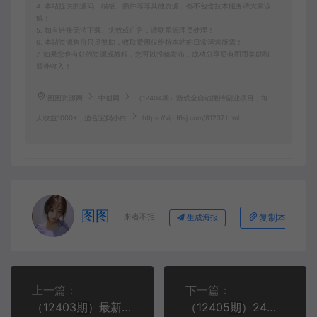
4. 本站提供的源码、模板、插件等等其他资源，都不包含技术服务请大家谅
解！
5. 如有链接无法下载、失效或广告，请联系管理员处理！
6. 本站资源售价只是赞助，收取费用仅维持本站的日常运营所需！
7. 如果您也有好的资源或教程，您可以投稿发布，成功分享后有图币奖励和
额外收入！
图图资源网
中创网
（12404期）游戏全自动搬砖副业项目，每
天收益1000+，适合宝妈小白
https://vip.f6sj.com/81237.html
图图
来者不拒
复制本文链接
生成海报
上一篇：
下一篇：
（12403期）最新7.0暴利玩法视频号AI美女，简单矩阵可无限发大收益轻松日入1000+
（12405期）24年百家号视频带货最新玩法，单人可操作多账号放大操作，单人轻松日变…