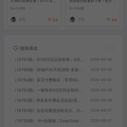
常用6G音效合集！970+首宣
间全部内容备份下来！照片 /
传片背景音乐，无版权可商用
视频 /动态信息全存本地，Git
中创网
中创网
大气素材，分类清晰，高质量
hub最新开源项目 QzoneArc
内容
hive
图图
图图
9.9
9.9
猜你喜欢
（19767期）2026抖店运营新课｜8月更新｜不动销起店+商品卡爆发｜达人玩法+店群批量复制｜轻松玩转抖音小店全域流量
2026-08-08
（19766期）同城IP30天特训营-更新｜拍摄剪辑+脚本文案+引流成交，打爆本地流量提升门店业绩实操教学
2026-08-08
（19764期）某宝付费购买，常用6G音效合集！970+首宣传片背景音乐，无版权可商用大气素材，分类清晰，高质量内容
2026-08-08
（19763期）一键将你QQ空间全部内容备份下来！照片 / 视频 /动态信息全存本地，Github最新开源项目 QzoneArchive
2026-08-08
（19762期）拼多多年费会员实战(更新2026年)：从基础到高阶盈利，干货拉满，帮你建立稳定盈利运营知识体系
2026-08-08
（19760期）全自动番茄挂机玩法，日入300+，操作门槛低，一台电脑即可开展
2026-08-07
（19759期） AI+短视频｜DeepSeek即梦豆包小云雀全工具教学，从账号定位到剪映剪辑，零基础也能快速上手做爆款
2026-08-07