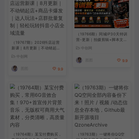
（19766期）同城IP30天特训
营-更新｜拍摄剪辑+脚本文案
（19767期）2026抖店运营
+引流成交，打爆本地流量提
新课｜8月更新｜不动销起店
中创网
升门店业绩实操教学
+商品卡爆发｜达人玩法+店
中创网
群批量复制｜轻松玩转抖音小
图图
9.9
店全域流量
图图
9.9
（19764期）某宝付费购买，
（19763期）一键将你QQ空