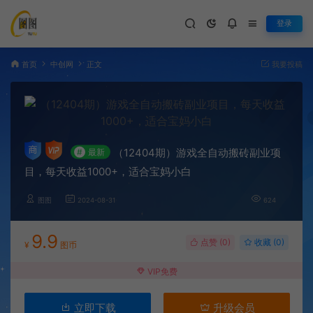
登录
首页
中创网
正文
我要投稿
（12404期）游戏全自动搬砖副业项
#
最新
目，每天收益1000+，适合宝妈小白
图图
2024-08-31
624
9.9
点赞 (
0
)
收藏 (0)
¥
图币
VIP免费
立即下载
升级会员