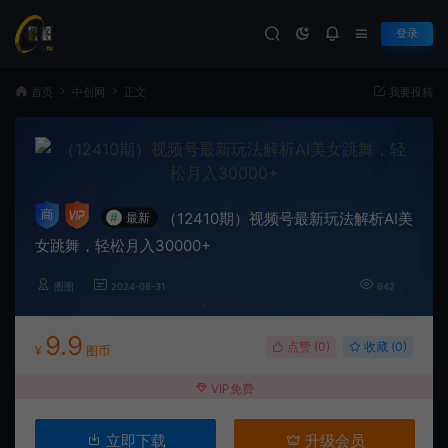
登录
首页
中创网
正文
我要投稿
（12410期）视频号最新玩法解析AI美
#
最新
女跳舞，轻松月入30000+
图图
2024-08-31
642
9.9
点赞 (
0
)
收藏 (0)
¥
图币
VIP免费
立即下载
升级会员