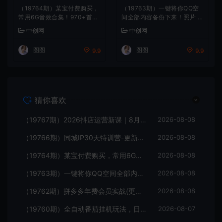
（19764期）某宝付费购买，
（19763期）一键将你QQ空
常用6G音效合集！970+首宣
间全部内容备份下来！照片 /
传片背景音乐，无版权可商用
视频 /动态信息全存本地，Git
中创网
中创网
大气素材，分类清晰，高质量
hub最新开源项目 QzoneArc
内容
hive
图图
图图
9.9
9.9
猜你喜欢
（19767期）2026抖店运营新课｜8月更新｜不动销起店+商品卡爆发｜达人玩法+店群批量复制｜轻松玩转抖音小店全域流量
2026-08-08
（19766期）同城IP30天特训营-更新｜拍摄剪辑+脚本文案+引流成交，打爆本地流量提升门店业绩实操教学
2026-08-08
（19764期）某宝付费购买，常用6G音效合集！970+首宣传片背景音乐，无版权可商用大气素材，分类清晰，高质量内容
2026-08-08
（19763期）一键将你QQ空间全部内容备份下来！照片 / 视频 /动态信息全存本地，Github最新开源项目 QzoneArchive
2026-08-08
（19762期）拼多多年费会员实战(更新2026年)：从基础到高阶盈利，干货拉满，帮你建立稳定盈利运营知识体系
2026-08-08
（19760期）全自动番茄挂机玩法，日入300+，操作门槛低，一台电脑即可开展
2026-08-07