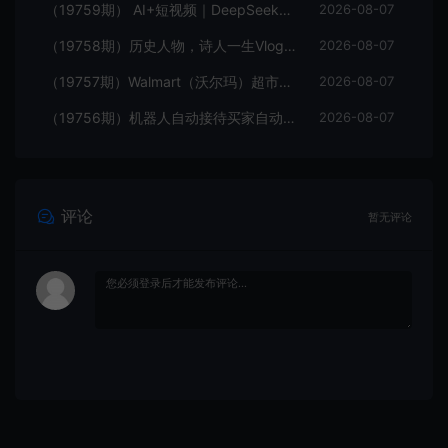
（19759期） AI+短视频｜DeepSeek即梦豆包小云雀全工具教学，从账号定位到剪映剪辑，零基础也能快速上手做爆款
2026-08-07
（19758期）历史人物，诗人一生Vlog教学， AI制作丨伙伴计划丨精选收益丨商单收徒 ，新领域红利期，抓紧做
2026-08-07
（19757期）Walmart（沃尔玛）超市浏览标注项目，单账号日收益20+ 单电脑日收益可达1000+带分佣机制
2026-08-07
（19756期）机器人自动接待买家自动发货，跟着系统学拼多多虚拟月入1-5万
2026-08-07
评论
暂无评论