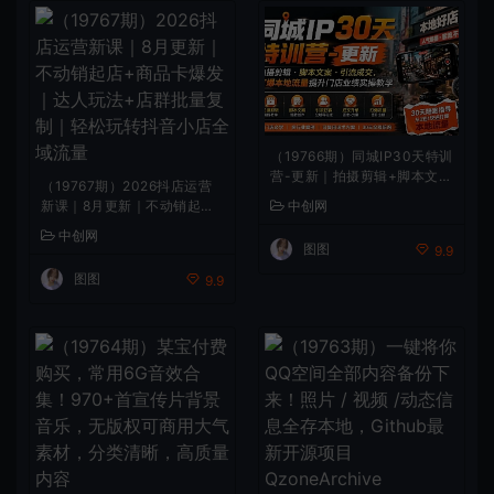
（19766期）同城IP30天特训
营-更新｜拍摄剪辑+脚本文案
（19767期）2026抖店运营
+引流成交，打爆本地流量提
新课｜8月更新｜不动销起店
中创网
升门店业绩实操教学
+商品卡爆发｜达人玩法+店
中创网
群批量复制｜轻松玩转抖音小
图图
9.9
店全域流量
图图
9.9