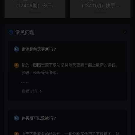
（12409期）今日头条最新暴利玩法揭秘，轻松日入3000+
（12411期）快手磁力巨星自撸掘金3.0，长久项目，日入500+个人可批量操作轻松月入过万
常见问题
资源是每天更新吗？
是的，图图资源下载站坚持每天更新市面上最新的课程、
源码、模板等等资源。
查看详情
购买后可以退款吗？
由于下载服务的特殊性，一旦您购买使用了下载服务，就