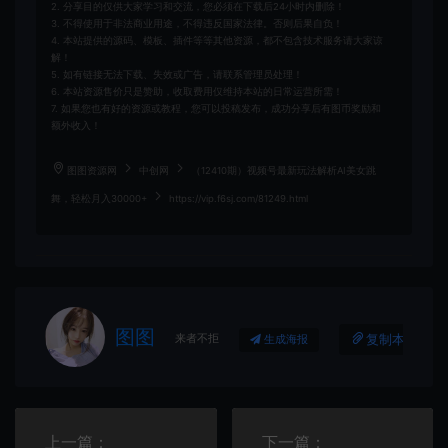
2. 分享目的仅供大家学习和交流，您必须在下载后24小时内删除！
3. 不得使用于非法商业用途，不得违反国家法律。否则后果自负！
4. 本站提供的源码、模板、插件等等其他资源，都不包含技术服务请大家谅
解！
5. 如有链接无法下载、失效或广告，请联系管理员处理！
6. 本站资源售价只是赞助，收取费用仅维持本站的日常运营所需！
7. 如果您也有好的资源或教程，您可以投稿发布，成功分享后有图币奖励和
额外收入！
图图资源网
中创网
（12410期）视频号最新玩法解析AI美女跳
舞，轻松月入30000+
https://vip.f6sj.com/81249.html
图图
来者不拒
复制本文链接
生成海报
上一篇：
下一篇：