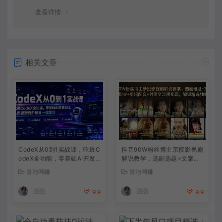
查看详情
相关文章
CodeX从0到1实战课，吃透C
抖音90W粉丝博主亲授影视剧
odeX全功能，零基础AI开发
解说教学，选剧选题+文案模
实战，从部署到高阶项目一键
板+AI指令+剪辑配音+封面全
冒泡网赚
冒泡网赚
落地
流程变现，解锁精选独家收益
图图
图图
9.9
9.9