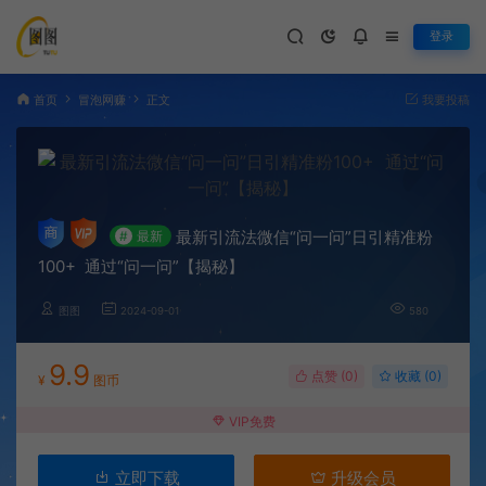
登录
首页
冒泡网赚
正文
我要投稿
最新引流法微信“问一问”日引精准粉
#
最新
100+ 通过“问一问”【揭秘】
图图
2024-09-01
580
9.9
点赞 (
0
)
收藏 (0)
¥
图币
VIP免费
立即下载
升级会员