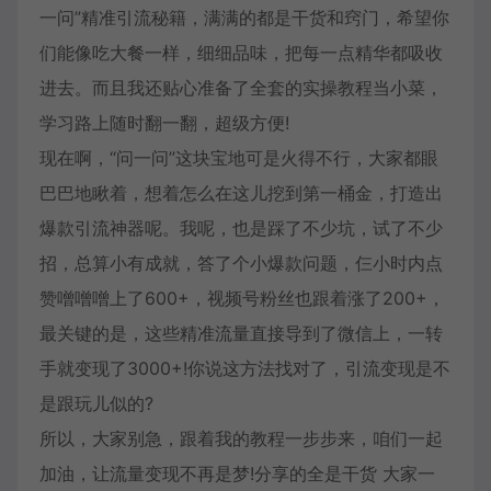
一问”精准引流秘籍，满满的都是干货和窍门，希望你
们能像吃大餐一样，细细品味，把每一点精华都吸收
进去。而且我还贴心准备了全套的实操教程当小菜，
学习路上随时翻一翻，超级方便!
现在啊，“问一问”这块宝地可是火得不行，大家都眼
巴巴地瞅着，想着怎么在这儿挖到第一桶金，打造出
爆款引流神器呢。我呢，也是踩了不少坑，试了不少
招，总算小有成就，答了个小爆款问题，仨小时内点
赞噌噌噌上了600+，视频号粉丝也跟着涨了200+，
最关键的是，这些精准流量直接导到了微信上，一转
手就变现了3000+!你说这方法找对了，引流变现是不
是跟玩儿似的?
所以，大家别急，跟着我的教程一步步来，咱们一起
加油，让流量变现不再是梦!分享的全是干货 大家一