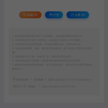
收藏 (0)
打赏
点赞 (
0
)
1. 本站所有资源来源于用户上传和网络，如有侵权请邮件联系站长！
2. 分享目的仅供大家学习和交流，您必须在下载后24小时内删除！
3. 不得使用于非法商业用途，不得违反国家法律。否则后果自负！
4. 本站提供的源码、模板、插件等等其他资源，都不包含技术服务请大家谅
解！
5. 如有链接无法下载、失效或广告，请联系管理员处理！
6. 本站资源售价只是赞助，收取费用仅维持本站的日常运营所需！
7. 如果您也有好的资源或教程，您可以投稿发布，成功分享后有图币奖励和
额外收入！
图图资源网
冒泡网赚
最新引流法微信“问一问”日引精准粉100+
通过“问一问”【揭秘】
https://vip.f6sj.com/81276.html