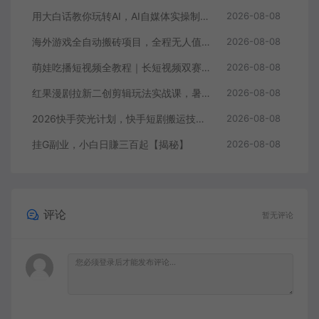
用大白话教你玩转AI，AI自媒体实操制作变现，0基础也能上手，从内容到变现
2026-08-08
海外游戏全自动搬砖项目，全程无人值守自动运行，不用熬夜盯盘，轻松实现日入1k【揭秘】
2026-08-08
萌娃吃播短视频全教程｜长短视频双赛道实操，图文+视频零基础保姆式教学，伙伴计划-收徒-商单等多种变现方式
2026-08-08
红果漫剧拉新二创剪辑玩法实战课，暑假躺賺新风口，单个新用户佣金7米，日入4位数（更新0808）
2026-08-08
2026快手荧光计划，快手短剧搬运技术，条条过原创，新号和老号0粉都可以做，有播放量就能賺到钱
2026-08-08
挂G副业，小白日賺三百起【揭秘】
2026-08-08
评论
暂无评论