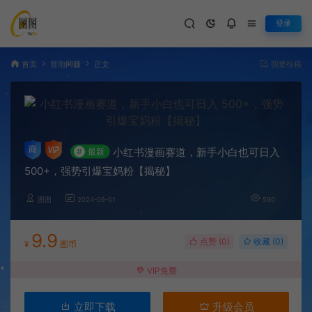
登录
首页
冒泡网赚
正文
我要投稿
小红书漫画赛道，新手小白也可日入
#
最新
500+，强势引爆宝妈粉【揭秘】
图图
2024-09-01
590
9.9
点赞 (
0
)
收藏 (0)
¥
图币
VIP免费
立即下载
升级会员