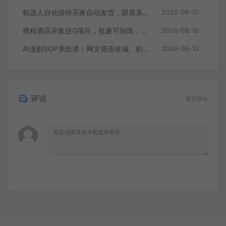
机器人自动接待买家自动发货，跟着系统学拼多多虚拟月入1-5W【揭秘】
2026-08-10
携程酒店采集挂G项目，批量可矩阵，单机轻松日入300+，开启你的睡后收入模式!【揭秘】
2026-08-10
AI漫剧SOP系统课｜网文筛选改编、剧本规范、文生图图生视频成片、配音剪辑全流程标准化落地教程（更新0810）
2026-08-10
评论
暂无评论