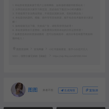
1. 本站所有资源来源于用户上传和网络，如有侵权请邮件联系站长！
2. 分享目的仅供大家学习和交流，您必须在下载后24小时内删除！
3. 不得使用于非法商业用途，不得违反国家法律。否则后果自负！
4. 本站提供的源码、模板、插件等等其他资源，都不包含技术服务请大家谅
解！
5. 如有链接无法下载、失效或广告，请联系管理员处理！
6. 本站资源售价只是赞助，收取费用仅维持本站的日常运营所需！
7. 如果您也有好的资源或教程，您可以投稿发布，成功分享后有图币奖励和
额外收入！
图图资源网
冒泡网赚
小红书漫画赛道，新手小白也可日入
500+，强势引爆宝妈粉【揭秘】
https://vip.f6sj.com/81280.html
图图
来者不拒
复制本文链接
生成海报