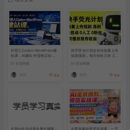
外贸人Codex+WordPress建
快手荧光计划全自动批量上传
站课，AI建站·外贸独立站·询
短剧漫剧，每天轻松几张【揭
盘承接，从0到1学会用Codex
秘】
冒泡网赚
冒泡网赚
辅助建站（更新0810）
图图
图图
9.9
9.9
全新AI全自动黄金量化躺賺：
AI童装爆款带货实战课，一节