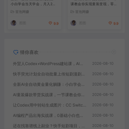
小白学会当天学会，月入2
课教会你实现童装变现，零基
W！【揭秘】
础也能落地实操
冒泡网赚
冒泡网赚
图图
图图
9.9
9.9
猜你喜欢
外贸人Codex+WordPress建站课，AI建站·外贸独立站·询盘承接，从0到1学会用Codex辅助建站（更新0810）
2026-08-10
快手荧光计划全自动批量上传短剧漫剧，每天轻松几张【揭秘】
2026-08-10
全新AI全自动黄金量化躺賺：小白学会当天学会，月入2W！【揭秘】
2026-08-10
AI童装爆款带货实战课，一节课教会你实现童装变现，零基础也能落地实操
2026-08-10
让Codex用中转站生成图片：CC Switch配置、画图能力检测与全局Skill教程
2026-08-10
AI编程产品出海实战课，0基础小白也能跑通，账号搭建・多Agent开发・市场调研全流程，月入千刀跨境变现教程（更新）
2026-08-10
还在找靠谱线上副业？快手短剧项目，全程自动发布内容，不用熬夜做视频，轻松日入500+【揭秘】
2026-08-10